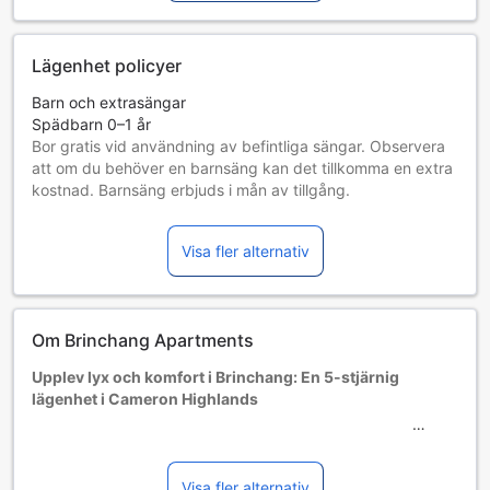
Lägenhet policyer
Barn och extrasängar
Spädbarn 0–1 år
Bor gratis vid användning av befintliga sängar. Observera
att om du behöver en barnsäng kan det tillkomma en extra
kostnad. Barnsäng erbjuds i mån av tillgång.
Barn 2–7 år
Bor gratis om befintliga sängar används.
Visa fler alternativ
Gäster 8 år och äldre betraktas som vuxna
Tillgång av extrasängar beror på vilket rum du väljer. Var
god kontrollera rummets beläggning för mer information.
Vid bokning av fler än 5 rum är det möjligt att andra regler
Om Brinchang Apartments
och tillägg gäller.
Upplev lyx och komfort i Brinchang: En 5-stjärnig
lägenhet i Cameron Highlands
Välkommen till en fantastisk tillflyktsort i hjärtat av Cameron
Highlands – Lägenhet på 1000 m² i Brinchang. Denna
exklusiva 5-stjärniga lägenhet erbjuder en oas av lugn och
Visa fler alternativ