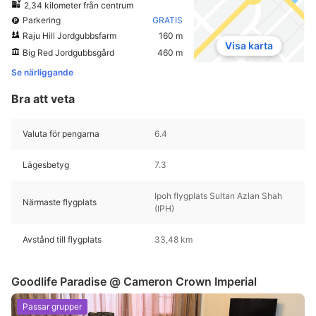
2,34 kilometer från centrum
Parkering
GRATIS
Raju Hill Jordgubbsfarm
160 m
Visa karta
Big Red Jordgubbsgård
460 m
Se närliggande
Bra att veta
Valuta för pengarna
6.4
Lägesbetyg
7.3
Ipoh flygplats Sultan Azlan Shah
Närmaste flygplats
(IPH)
Avstånd till flygplats
33,48 km
Goodlife Paradise @ Cameron Crown Imperial
Passar grupper