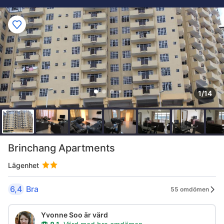
1/14
Brinchang Apartments
Lägenhet
6,4
Bra
55 omdömen
Yvonne Soo är värd