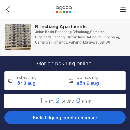
Brinchang Apartments
Jalan Besar Brinchang,Brinchang,Cameron
Highlands,Pahang, Crown Imperial Court, Brinchang,
Cameron Highlands, Pahang, Malaysia, 39100
Gör en bokning online
Incheckning
Utcheckning
lör 8 aug
sön 9 aug
1
2
0
Rum
vuxna
Barn
Kolla tillgänglighet och priser