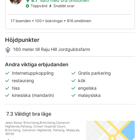
8.1
Värd med bra omdömen
Toppvärd
Snabbt svar
17 boenden • 100+ bokningar • 816 omdömen
Höjdpunkter
160 meter till Raju Hill Jordgubbsfarm
Andra viktiga erbjudanden
Internetuppkoppling
Gratis parkering
restaurang
kök
hiss
engelska
kinesiska (mandarin)
malaysiska
7.3
Väldigt bra läge
Jalan Besar Brinchang,Brinchang,Cameron
Highlands,Pahang, Crown Imperial Court,
Brinchang, Cameron Highlands, Pahang, Malaysia,
39100