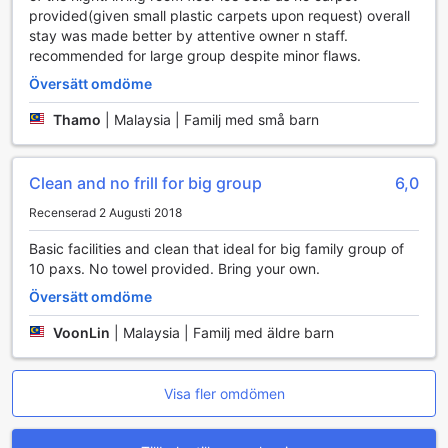
TV i lägenheten, där du kan njuta av dina favoritprogram
provided(given small plastic carpets upon request) overall
och filmer efter en dag av äventyr. Oavsett om du vill
stay was made better by attentive owner n staff.
koppla av med en filmkväll eller följa med på de senaste
recommended for large group despite minor flaws.
nyheterna, har denna lägenhet allt du behöver för att
Översätt omdöme
känna dig som hemma. Med dessa bekvämligheter i en så
rymlig och vacker miljö, är Lägenhet på 1000 m² i
Thamo
|
Malaysia | Familj med små barn
Brinchang den perfekta basen för att upptäcka allt som
Cameron Highlands har att erbjuda.
Clean and no frill for big group
6,0
Upptäck Brinchang: En Grönskande Oas i Cameron
Highlands
Recenserad 2 Augusti 2018
Basic facilities and clean that ideal for big family group of
Brinchang, beläget i hjärtat av Cameron Highlands, är en
10 paxs. No towel provided. Bring your own.
pittoresk stad som erbjuder en perfekt blandning av
naturskönhet och kulturell rikedom. Känd för sina svala
Översätt omdöme
klimat och frodiga grönområden, är denna destination en
fristad för naturälskare och äventyrslystna resenärer. Här
VoonLin
|
Malaysia | Familj med äldre barn
kan du utforska de berömda teplantagerna som sträcker
sig över kullarna, där du kan delta i guidade turer och lära
dig om den traditionella teproduktionsprocessen. De
Visa fler omdömen
vidsträckta landskapen är inte bara en fröjd för ögonen; de
erbjuder också fantastiska möjligheter för vandring och