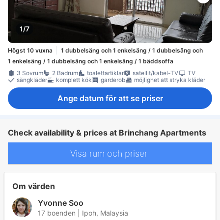
1/7
Högst 10 vuxna
1 dubbelsäng och 1 enkelsäng / 1 dubbelsäng och
1 enkelsäng / 1 dubbelsäng och 1 enkelsäng / 1 bäddsoffa
3 Sovrum
2 Badrum
toalettartiklar
satellit/kabel-TV
TV
sängkläder
komplett kök
garderob
möjlighet att stryka kläder
Ange datum för att se priser
Check availability & prices at Brinchang Apartments
Visa rum och priser
Om värden
Yvonne Soo
17 boenden | Ipoh, Malaysia