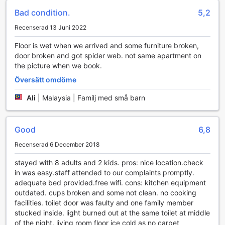
extra kostnader. Detta gör det möjligt för dig att njuta av
din vistelse utan att tänka på transportavgifter, vilket ger
Bad condition.
5,2
dig mer frihet att planera dina äventyr.
Recenserad 13 Juni 2022
Den centrala placeringen av lägenheten gör det också
enkelt att nå lokala attraktioner och sevärdheter. Oavsett
Floor is wet when we arrived and some furniture broken,
om du vill besöka de berömda teplantagen, vandra i de
door broken and got spider web. not same apartment on
frodiga bergen eller upptäcka de livliga marknaderna i
the picture when we book.
området, är en egen bil en stor fördel. Med gratis parkering
Översätt omdöme
tillgänglig kan du enkelt göra dagsutflykter och njuta av allt
som Cameron Highlands har att erbjuda.
Ali
|
Malaysia | Familj med små barn
Upplev lyx och bekvämlighet i Brinchang
Good
6,8
Välkommen till denna fantastiska lägenhet på 1000 m² i
Brinchang, där varje detalj är noggrant utformad för att ge
Recenserad 6 December 2018
dig en oförglömlig vistelse. Lägenheten erbjuder tre rymliga
sovrum, perfekt för familjer eller grupper som söker en
stayed with 8 adults and 2 kids. pros: nice location.check
avkopplande tillflyktsort i de vackra Cameron Highlands.
in was easy.staff attended to our complaints promptly.
Varje sovrum är utrustat med mjuka, högkvalitativa
adequate bed provided.free wifi. cons: kitchen equipment
sänglinne som garanterar en god natts sömn, så att du kan
outdated. cups broken and some not clean. no cooking
vakna utvilad och redo att utforska den omgivande
facilities. toilet door was faulty and one family member
naturen.
stucked inside. light burned out at the same toilet at middle
För att göra din vistelse ännu mer bekväm finns en modern
of the night. living room floor ice cold as no carpet