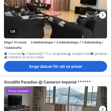
1/8
Högst 10 vuxna
2 dubbelsängar / 2 dubbelsängar / 1 dubbelsäng /
1 bäddsoffa
3 Sovrum
2 Badrum
TV
sängkläder
komplett kök
garderob
möjlighet att stryka kläder
Ange datum för att se priser
Goodlife Paradise @ Cameron Imperial ******
Passar grupper