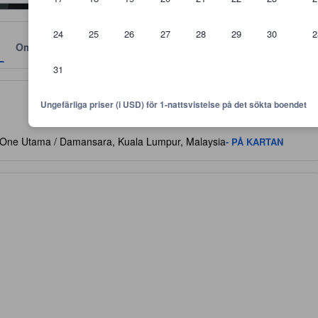
24
25
26
27
28
29
30
2
Omdömen
Läge
Policyer
31
vämligheter, gästomdömen och rumsstorlek.
Ungefärliga priser (i USD) för 1-nattsvistelse på det sökta boendet
One Utama / Damansara, Kuala Lumpur, Malaysia
- PÅ KARTAN