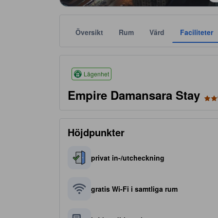
Översikt
Rum
Värd
Faciliteter
Stjärnklassificeringar baseras bland annat på bek
tooltip
2 av 5 stjärnor
Lägenhet
Empire Damansara Stay
Höjdpunkter
privat in-/utcheckning
gratis Wi-Fi i samtliga rum