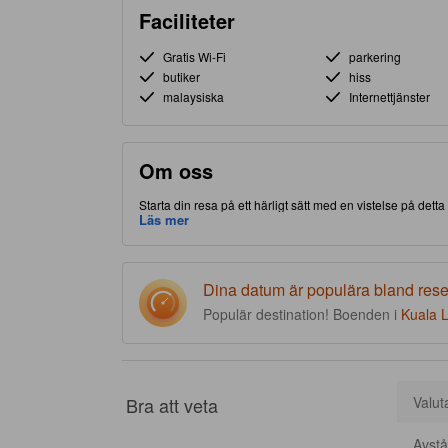
Faciliteter
Gratis Wi-Fi
parkering
butiker
hiss
malaysiska
Internettjänster
Om oss
Starta din resa på ett härligt sätt med en vistelse på det
/ Damansara-delen av Kuala Lumpur, gör detta boende att d
Läs mer
bonus, erbjuds restaurang på plats, för att bekvämt uppfy
Dina datum är populära bland res
Populär destination! Boenden i
Kuala 
Bra att veta
Valut
Avstå