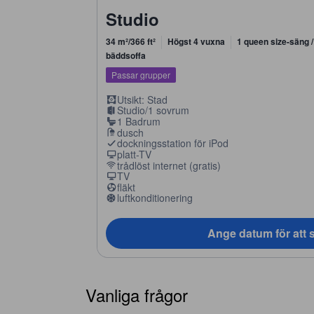
Studio
34 m²/366 ft²
Högst 4 vuxna
1 queen size-säng 
bäddsoffa
Passar grupper
Utsikt: Stad
Studio/1 sovrum
1 Badrum
dusch
dockningsstation för iPod
platt-TV
trådlöst internet (gratis)
TV
fläkt
luftkonditionering
Ange datum för att s
Vanliga frågor