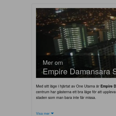
Mer om
Empire Damansara S
Med sitt läge i hjärtat av One Utama är
Empire 
centrum har gästerna ett bra läge för att uppleva s
staden som man bara inte får missa.
På
Empire Damansara Stay
borgar den utmärkta 
Visa mer
gratis Wi-Fi i samtliga rum, restaurang, hiss, buti