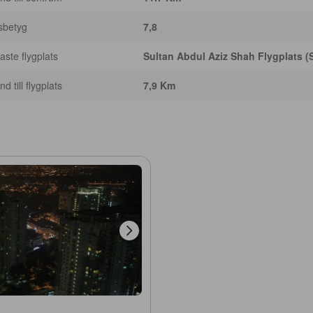
sbetyg
7,8
ste flygplats
Sultan Abdul Aziz Shah Flygplats (
d till flygplats
7,9 Km