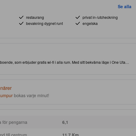
Se alla
restaurang
privat in-/utcheckning
bevakning dygnet runt
engelska
ta boende, som erbjuder gratis wi-fi i alla rum. Med sitt bekväma läge i One Utama
u har nära till både attraktioner och intressanta matställen. Som en ytterligare
lla dina behov.
enärer
Lumpur
bokas varje minut!
a för pengarna
6,1
nd till centrum
11.7 Km