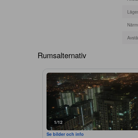
Läge
Närma
Avstån
Rumsalternativ
1/12
Se bilder och info