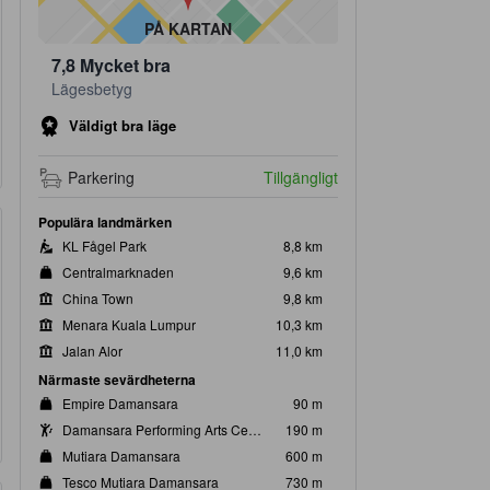
PÅ KARTAN
7,8
Mycket bra
Lägesbetyg
Väldigt bra läge
Parkering
Tillgängligt
Populära landmärken
KL Fågel Park
8,8 km
Centralmarknaden
9,6 km
China Town
9,8 km
Menara Kuala Lumpur
10,3 km
Jalan Alor
11,0 km
Närmaste sevärdheterna
Empire Damansara
90 m
Damansara Performing Arts Centre
190 m
Mutiara Damansara
600 m
Tesco Mutiara Damansara
730 m