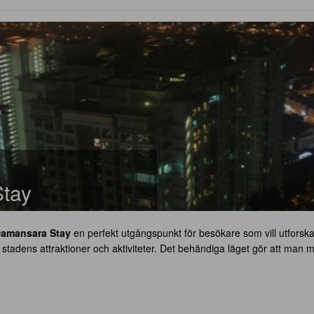
tay
Damansara Stay
en perfekt utgångspunkt för besökare som vill utforsk
tadens attraktioner och aktiviteter. Det behändiga läget gör att man med 
servicen och de suveräna faciliteterna för en oförglömlig vistelse. Boe
ker.