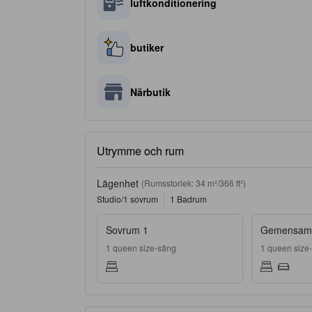
luftkonditionering
butiker
Närbutik
Utrymme och rum
Lägenhet
(Rumsstorlek: 34 m²/366 ft²)
Studio/1 sovrum
1 Badrum
Sovrum 1
Gemensamt
1 queen size-säng
1 queen size