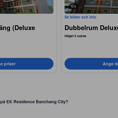
1/1
Se bilder och info
äng (Deluxe
Dubbelrum Delux
Högst 3 vuxna
e priser
Ange da
r på EK Residence Banchang City?