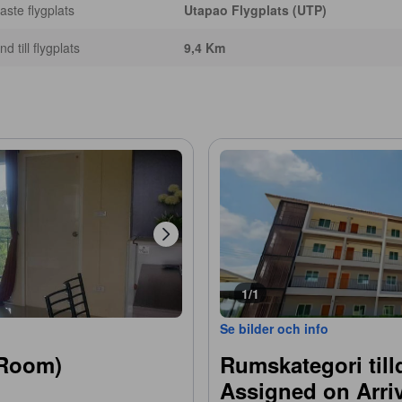
ste flygplats
Utapao Flygplats (UTP)
d till flygplats
9,4 Km
1/1
Se bilder och info
 Room)
Rumskategori til
Assigned on Arriv