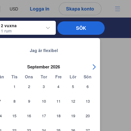
u ser är därför alltid autentiska.
språk
a
Logga in
Skapa konto
USD
att välja
2 vuxna
SÖK
1 rum
ltangenterna för att navigera genom in- och utcheckningsdatumen. När du väl
Tillbaka till sökresultaten
Jag är flexibel
September 2026
ån
Tis
Ons
Tor
Fre
Lör
Sön
1
2
3
4
5
6
7
8
9
10
11
12
13
4
15
16
17
18
19
20
1
22
23
24
25
26
27