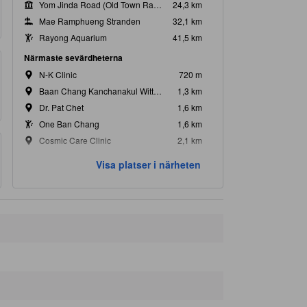
Yom Jinda Road (Old Town Rayong)
24,3 km
Mae Ramphueng Stranden
32,1 km
Rayong Aquarium
41,5 km
Närmaste sevärdheterna
N-K Clinic
720 m
Baan Chang Kanchanakul Wittaya Skola
1,3 km
Dr. Pat Chet
1,6 km
One Ban Chang
1,6 km
Cosmic Care Clinic
2,1 km
Visa platser i närheten