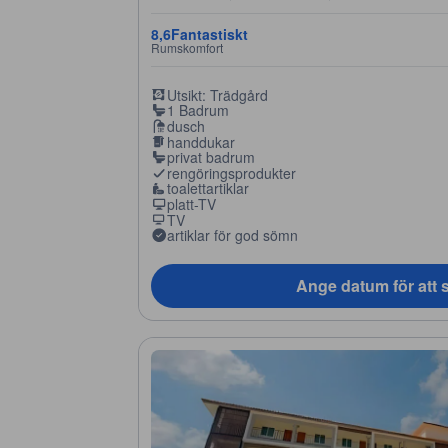
8,6
Fantastiskt
Rumskomfort
Utsikt: Trädgård
1 Badrum
dusch
handdukar
privat badrum
rengöringsprodukter
toalettartiklar
platt-TV
TV
artiklar för god sömn
Ange datum för att s