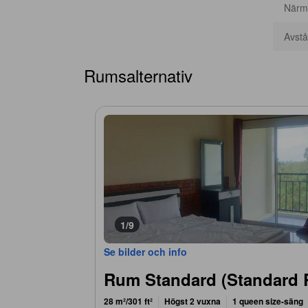
Närma
Avstån
Rumsalternativ
1/9
Se bilder och info
Rum Standard (Standard
28 m²/301 ft²
Högst 2 vuxna
1 queen size-säng