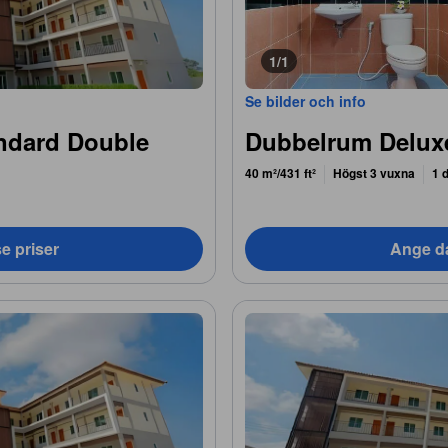
1/1
Se bilder och info
ndard Double
Dubbelrum Delux
40 m²/431 ft²
Högst 3 vuxna
1 
e priser
Ange da