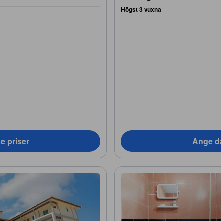
Högst 3 vuxna
e priser
Ange da