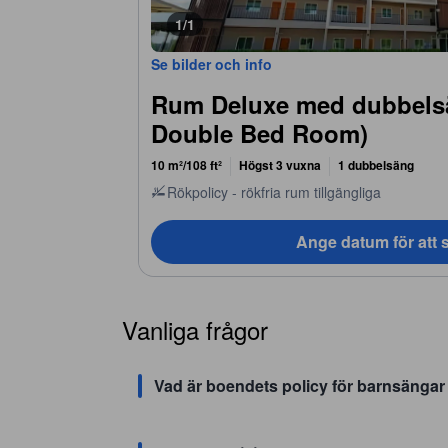
1/1
Se bilder och info
Rum Deluxe med dubbels
Double Bed Room)
10 m²/108 ft²
Högst 3 vuxna
1 dubbelsäng
Rökpolicy - rökfria rum tillgängliga
Ange datum för att s
Vanliga frågor
Vad är boendets policy för barnsänga