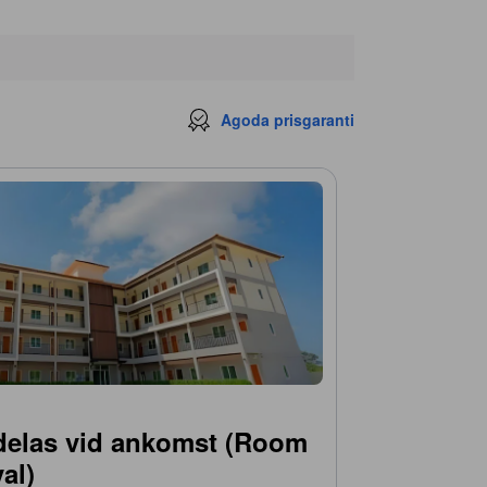
Agoda prisgaranti
ldelas vid ankomst (Room
al)