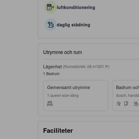
luftkonditionering
daglig städning
Utrymme och rum
Lägenhet
(Rumsstorlek: 28 m²/301 ft²)
1 Badrum
Gemensamt utrymme
Badrum och 
1 queen size-säng
dusch, handdu
Faciliteter