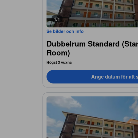
1/1
Se bilder och info
Dubbelrum Standard (Sta
Room)
Högst 3 vuxna
Ange datum för att s