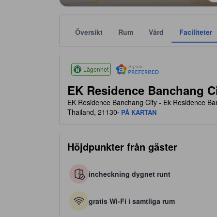
Översikt
Rum
Värd
Faciliteter
tooltip
Agoda Favorit rekommenderar tillförlitliga och verifi
Stjärnklassificeringar baseras bland annat på bek
tooltip
3 av 5 stjärnor
Lägenhet
EK Residence Banchang Ci
EK Residence Banchang City - Ek Residence B
Thailand, 21130
- PÅ KARTAN
Höjdpunkter från gäster
incheckning dygnet runt
gratis Wi-Fi i samtliga rum