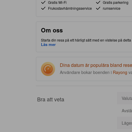
Gratis Wi-Fi
Gratis parkering
Frukostavhämtningsservice
rumservice
Om oss
Starta din resa på ett härligt sätt med en vistelse på dett
Chang-delen av Rayong, gör detta boende att du har nära t
Läs mer
fullpackat med faciliteter på plats för att förbättra glädjen
Dina datum är populära bland res
Användare bokar boenden i
Rayong
v
Bra att veta
Valut
Avstå
Läge