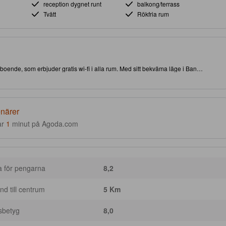
reception dygnet runt
balkong/terrass
Tvätt
Rökfria rum
a boende, som erbjuder gratis wi-fi i alla rum. Med sitt bekväma läge i Ban
ill både attraktioner och intressanta matställen. Detta 3.0-stjärniga boende är
 under, och kvaliteten på, din vistelse.
enärer
ar
1
minut på Agoda.com
a för pengarna
8,2
nd till centrum
5 Km
sbetyg
8,0