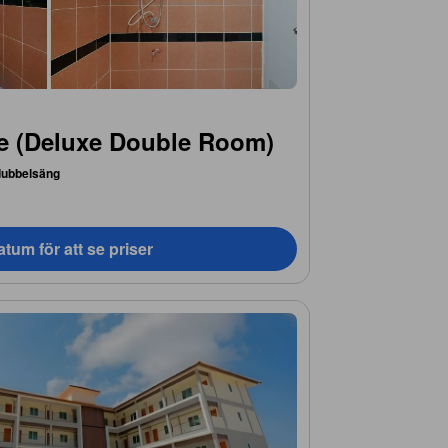
e (Deluxe Double Room)
dubbelsäng
tum för att se priser