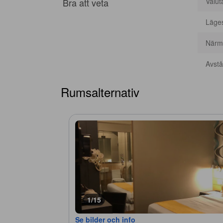
Bra att veta
Valut
Läge
Närma
Avstån
Rumsalternativ
1/15
Se bilder och info