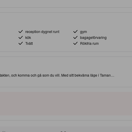
reception dygnet runt
gym
kök
bagageförvaring
Tvätt
Rökfria rum
kontakten, och komma och gå som du vill. Med sitt bekväma läge i Taman
 till både attraktioner och intressanta matställen. Fitnesscenter och restaurang
tra din vistelse med bekvämlighet på plats.