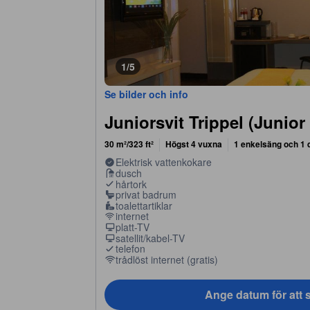
1/5
Se bilder och info
Juniorsvit Trippel (Junior 
30 m²/323 ft²
Högst 4 vuxna
1 enkelsäng och 1 
Elektrisk vattenkokare
dusch
hårtork
privat badrum
toalettartiklar
internet
platt-TV
satellit/kabel-TV
telefon
trådlöst internet (gratis)
Ange datum för att s