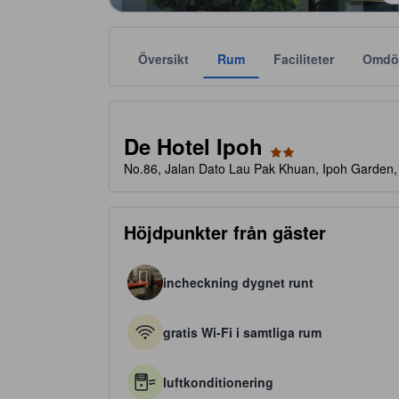
Översikt
Rum
Faciliteter
Omdö
Stjärnklassificeringar tillhandahålls av boendena och
tooltip
2 av 5 stjärnor
De Hotel Ipoh
No.86, Jalan Dato Lau Pak Khuan, Ipoh Garden,
Höjdpunkter från gäster
incheckning dygnet runt
gratis Wi-Fi i samtliga rum
luftkonditionering