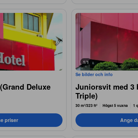
1/1
Se bilder och info
(Grand Deluxe
Juniorsvit med 3 
Triple)
30 m²/323 ft²
Högst 5 vuxna
1 
e priser
Ange da