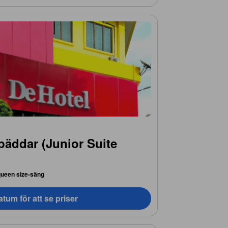
bäddar (Junior Suite
queen size-säng
tum för att se priser