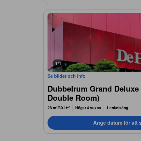
1/1
Se bilder och info
Dubbelrum Grand Deluxe 
Double Room)
28 m²/301 ft²
Högst 4 vuxna
1 enkelsäng
Ange datum för att s