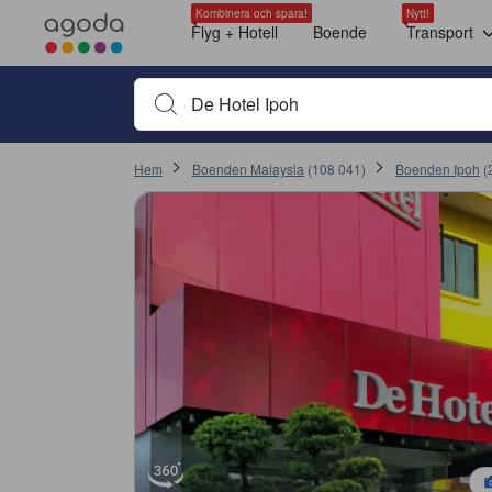
Senaste betygstrenden
Alla omdömen på Agoda kommer från riktiga gäster som måste ha slutfö
Plats
Renlighet
Service
Valuta för pengarna
Rummets komfort
Rumsstorlek
Badrum
Bekvämligheter på rummet
Luftkonditionering
tooltip
tooltip
tooltip
tooltip
tooltip
tooltip
tooltip
tooltip
tooltip
tooltip
tooltip
tooltip
tooltip
tooltip
tooltip
tooltip
tooltip
tooltip
tooltip
tooltip
tooltip
tooltip
tooltip
tooltip
tooltip
tooltip
tooltip
tooltip
tooltip
tooltip
tooltip
tooltip
tooltip
tooltip
tooltip
tooltip
tooltip
tooltip
tooltip
tooltip
tooltip
tooltip
tooltip
tooltip
tooltip
tooltip
tooltip
tooltip
tooltip
tooltip
tooltip
tooltip
tooltip
tooltip
tooltip
tooltip
tooltip
sentiment-positive-indicator
sentiment-positive-indicator
sentiment-negative-indicator
sentiment-positive-indicator
sentiment-negative-indicator
sentiment-positive-indicator
sentiment-negative-indicator
sentiment-positive-indicator
sentiment-negative-indicator
sentiment-positive-indicator
sentiment-negative-indicator
sentiment-positive-indicator
sentiment-negative-indicator
sentiment-positive-indicator
sentiment-negative-indicator
sentiment-positive-indicator
sentiment-negative-indicator
Rum Deluxe (Deluxe)
Utsikt: Inga fönster
Elektrisk vattenkokare
dusch
handdukar
hårtork
privat badrum
spegel
toalettartiklar
internet
internet (gratis)
Grand Deluxe
Utsikt: Gata
Elektrisk vattenkokare
dusch
handdukar
hårtork
privat badrum
spegel
toalettartiklar
internet
internet (gratis)
Juniorsvit Trippel (Junior Suite Triple)
Elektrisk vattenkokare
dusch
hårtork
privat badrum
toalettartiklar
internet
platt-TV
satellit/kabel-TV
telefon
trådlöst internet (gratis)
Juniorsvit (3 vuxna) (Junior Suite (3 Adults))
Dubbelrum Grand Deluxe (Grand Deluxe Double Room)
Juniorsvit med 3 bäddar (Junior Suite Triple)
Juniorsvit (Junior Suite)
Utsikt: Inga fönster
dusch
hårtork
privat badrum
telefon
TV
luftkonditionering
gratis vatten på flaska
kylskåp
skrivbord
Juniorsvit för 3 personer (Triple Junior Suite)
internet - trådlöst
luftkonditionering
garderob
möjlighet att stryka kläder
Rökpolicy - rökfria rum tillgängliga
Juniorsvit (Junior Suite)
dusch
Enkelrum - De Luxe (Single room - De Luxe)
Mer information
Betyget för Läge är 8.3 av 10 och det är ett högt betyg i Ipoh
Betyget för Service är 8.2 av 10 och det är ett högt betyg i Ipoh
Betyget för Renlighet är 8 av 10 och det är ett högt betyg i Ipoh
Betyget för Valuta för pengarna är 8 av 10 och det är ett högt betyg i Ipoh
Betyget för Komfort och kvalitet är 7.3 av 10 och det är ett högt betyg i Ipoh
Betyget för Faciliteter är 7.2 av 10 och det är ett högt betyg i Ipoh
Kombinera och spara!
Nytt!
Mentioned in 28 reviews
Mentioned in 26 reviews
Mentioned in 16 reviews
Mentioned in 14 reviews
Mentioned in 10 reviews
Mentioned in 7 reviews
Mentioned in 6 reviews
Mentioned in 6 reviews
Mentioned in 5 reviews
Flyg + Hotell
Boende
Transport
De 10 senast verifierade betygen som boendet fått
100% Positive
80% Positive
87% Positive
92% Positive
60% Positive
71% Positive
33% Positive
66% Positive
20% Positive
7,6
6,4
2,0
10
6,8
9,2
9,6
10
8,8
9,6
19% Unfavourable
12% Unfavourable
7% Unfavourable
40% Unfavourable
28% Unfavourable
66% Unfavourable
33% Unfavourable
80% Unfavourable
Börja skriva boendets namn eller nyckelord för att söka,
De senaste
Hem
Boenden Malaysia
(
108 041
)
Boenden Ipoh
(