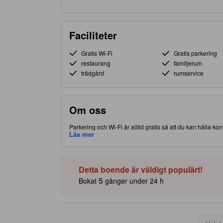
Faciliteter
Gratis Wi-Fi
Gratis parkering
restaurang
familjerum
trädgård
rumservice
Om oss
Parkering och Wi-Fi är alltid gratis så att du kan hålla 
Bandaraya-delen av Ipoh, gör detta boende att du har nära
Läs mer
är bland de speciella faciliteterna som kommer att förbät
Detta boende är väldigt populärt!
5
Bokat
gånger under 24 h