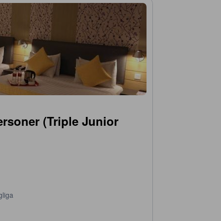
ersoner (Triple Junior
gliga