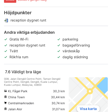
Höjdpunkter
reception dygnet runt
Andra viktiga erbjudanden
Gratis Wi-Fi
parkering
reception dygnet runt
bagageförvaring
Tvätt
värdeskåp
Rökfria rum
daglig städning
7.6
Väldigt bra läge
G08, Jalan Dengkil Centre Point, Taman Dengkil
Centre Point, Dengkil, Dengkil, Kuala Lumpur,
Kuala Lumpur, Malaysia, 43800
KL Fågel Park
30,3 km
China Town
30,44 km
Centralmarknaden
30,74 km
Visa karta
Jalan Alor
31,07 km