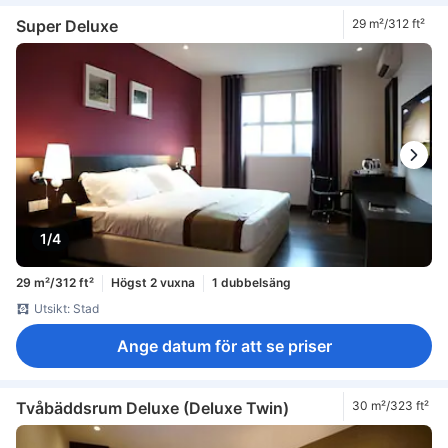
Super Deluxe
29 m²/312 ft²
1/4
29 m²/312 ft²
Högst 2 vuxna
1 dubbelsäng
Utsikt: Stad
Ange datum för att se priser
Tvåbäddsrum Deluxe (Deluxe Twin)
30 m²/323 ft²