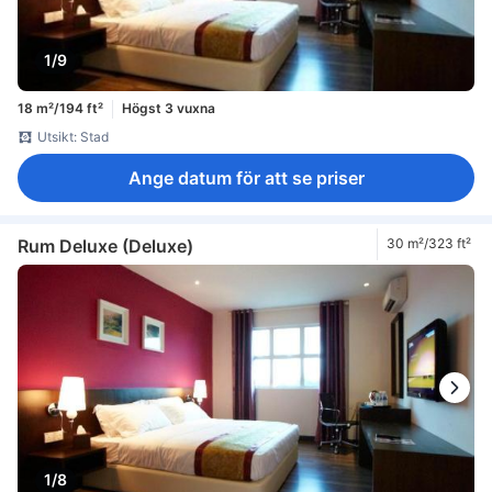
1/9
18 m²/194 ft²
Högst 3 vuxna
Utsikt: Stad
Ange datum för att se priser
Rum Deluxe (Deluxe)
30 m²/323 ft²
1/8