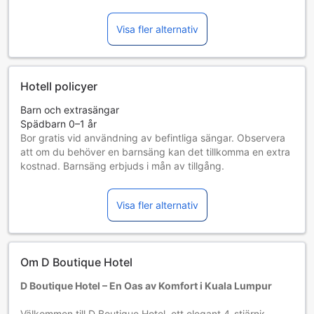
Visa fler alternativ
Hotell policyer
Barn och extrasängar
Spädbarn 0–1 år
Bor gratis vid användning av befintliga sängar. Observera
att om du behöver en barnsäng kan det tillkomma en extra
kostnad. Barnsäng erbjuds i mån av tillgång.
Barn 2–12 år
Bor gratis om befintliga sängar används.
Visa fler alternativ
Gäster 13 år och äldre betraktas som vuxna
Tillgång av extrasängar beror på vilket rum du väljer. Var
god kontrollera rummets beläggning för mer information.
Vid bokning av fler än 5 rum är det möjligt att andra regler
Om D Boutique Hotel
och tillägg gäller.
D Boutique Hotel – En Oas av Komfort i Kuala Lumpur
Välkommen till D Boutique Hotel, ett elegant 4-stjärnigt