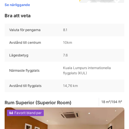
Se närliggande
Bra att veta
Valuta för pengarna
8.1
Avstånd till centrum
10km
Lägesbetyg
7.6
Kuala Lumpurs internationella
Närmaste flygplats
flygplats (KUL)
Avstånd till flygplats
14,76 km
Rum Superior (Superior Room)
18 m²/194 ft²
Favorit bland par