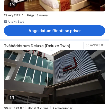
1/4
29 m²/312 ft²
Högst 3 vuxna
Utsikt: Stad
Ange datum för att se priser
Tvåbäddsrum Deluxe (Deluxe Twin)
30 m²/323 ft²
1/1
30 m²/323 ft²
Högst 3 vuxna
2 enkelsängar