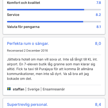
Komfort och kvalitet
7.8
D Boutique Hotel i Kuala Lumpur erbjuder en inbjudande
och avkopplande delningslounge, där gäster kan samlas
för att njuta av varandras sällskap. Denna mysiga TV-area
Service
8.2
är perfekt för att koppla av efter en lång dag av
sightseeing eller affärsmöten. Med bekväma sittplatser och
Valuta för pengarna
8.1
en stor platt-TV kan du se på dina favoritprogram eller
sportevenemang i en avslappnad atmosfär. Det är en
idealisk plats för att träffa nya vänner eller umgås med
familjen.
Perfekta rum o sängar.
8,0
Loungen är inte bara en plats för avkoppling, utan också
Recenserad 2 December 2016
en social hub där aktiviteter och evenemang kan hållas.
Från filmkvällar till spelturneringar, D Boutique Hotel gör sitt
Jättebra hotell om man vill sova ut. Inte så långt till KL int.
bästa för att skapa en livlig och engagerande miljö för sina
airport. En 7-eleven butik låg granne som man klarar sig
gäster. Oavsett om du vill njuta av en lugn kväll med en film
alltid. Fick ta taxi till Purajaya för att komma åt allmäna
eller delta i roliga aktiviteter, erbjuder hotellets
kommunikationer, men inte så dyrt. Va så bra att jag
underhållningsfaciliteter något för alla.
bokade om det.
Bekvämlighetsfaciliteter på D Boutique Hotel
staffan
|
Sverige | Ensamresenär
D Boutique Hotel i Kuala Lumpur erbjuder en rad
bekvämlighetsfaciliteter som säkerställer en avkopplande
och problemfri vistelse för sina gäster. För att skydda dina
Supertrevlig personal.
8,4