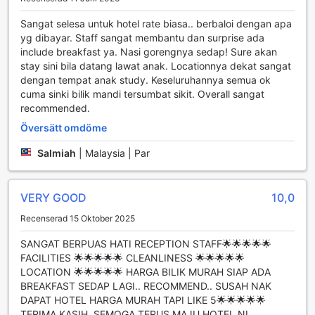
avgift. Detta gör det enkelt för dem som väljer att köra och
Sangat selesa untuk hotel rate biasa.. berbaloi dengan apa
utforska staden i eget tempo, samtidigt som de har
yg dibayar. Staff sangat membantu dan surprise ada
tryggheten av att veta att deras bil är säkert parkerad.
include breakfast ya. Nasi gorengnya sedap! Sure akan
Dessutom ligger D Boutique Hotel strategiskt placerat nära
stay sini bila datang lawat anak. Locationnya dekat sangat
flera kollektivtrafiklinjer, vilket ger gästerna möjligheten att
dengan tempat anak study. Keseluruhannya semua ok
enkelt ta sig runt i Kuala Lumpur. Oavsett om du planerar
cuma sinki bilik mandi tersumbat sikit. Overall sangat
att besöka stadens berömda sevärdheter eller njuta av
recommended.
shopping och restauranger, är transportalternativen från
hotellet både bekväma och lättillgängliga. Med dessa
Översätt omdöme
transportfaciliteter är D Boutique Hotel det perfekta valet
för både affärsresenärer och turister.
Salmiah
|
Malaysia | Par
Rummets Faciliteter på D Boutique Hotel
VERY GOOD
10,0
D Boutique Hotel erbjuder en rad moderna och bekväma
Recenserad 15 Oktober 2025
faciliteter i sina rum, vilket garanterar en avkopplande
vistelse för alla gäster. Varje rum är utrustat med
SANGAT BERPUAS HATI RECEPTION STAFF🌟🌟🌟🌟🌟
luftkonditionering som skapar en behaglig inomhusklimat,
FACILITIES 🌟🌟🌟🌟🌟 CLEANLINESS 🌟🌟🌟🌟🌟
oavsett väderförhållandena utanför. För att säkerställa att
LOCATION 🌟🌟🌟🌟🌟 HARGA BILIK MURAH SIAP ADA
du alltid ser ditt bästa ut, finns det en hårtork tillgänglig, så
BREAKFAST SEDAP LAGI.. RECOMMEND.. SUSAH NAK
att du enkelt kan styla ditt hår efter en uppfriskande
DAPAT HOTEL HARGA MURAH TAPI LIKE 5🌟🌟🌟🌟🌟
dusch. För underhållning kan du njuta av en stor TV med
TERIMA KASIH..SEMOGA TERUS MAJU HOTEL NI