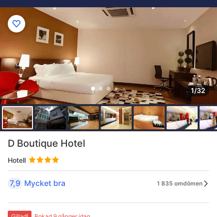
1/32
D Boutique Hotel
Hotell
7,9
Mycket bra
1 835 omdömen
Gillad!
Bokad 9 gånger idag