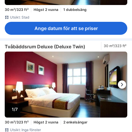
30 m²/323 ft²
Högst 2 vuxna
1 dubbelsäng
Utsikt: Stad
Ange datum för att se priser
Tvåbäddsrum Deluxe (Deluxe Twin)
30 m²/323 ft²
1/7
30 m²/323 ft²
Högst 2 vuxna
2 enkelsängar
Utsikt: Inga fönster