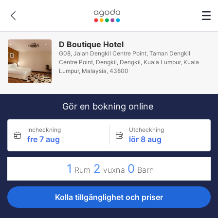
D Boutique Hotel
G08, Jalan Dengkil Centre Point, Taman Dengkil
Centre Point, Dengkil, Dengkil, Kuala Lumpur, Kuala
Lumpur, Malaysia, 43800
Gör en bokning online
Incheckning
Utcheckning
fre 7 aug
lör 8 aug
1
2
0
Rum
vuxna
Barn
Kolla tillgänglighet och priser