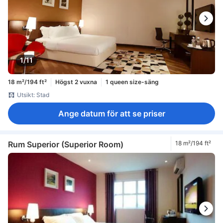
1/11
18 m²/194 ft²
Högst 2 vuxna
1 queen size-säng
Utsikt: Stad
Ange datum för att se priser
Rum Superior (Superior Room)
18 m²/194 ft²