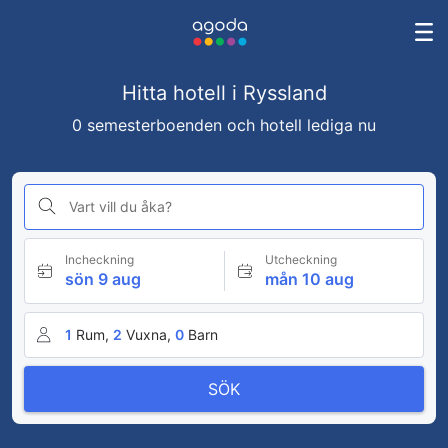
Hitta hotell i Ryssland
0 semesterboenden och hotell lediga nu
Vart vill du åka?
Incheckning
Utcheckning
sön 9 aug
mån 10 aug
1
Rum,
2
Vuxna,
0
Barn
SÖK