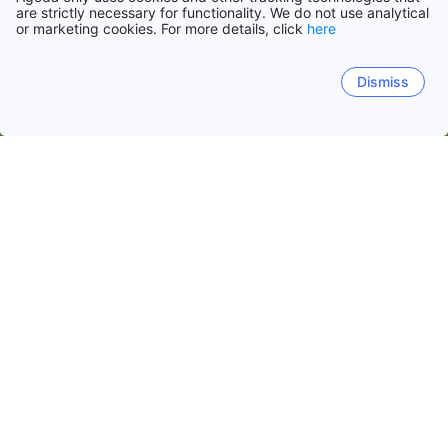
are strictly necessary for functionality. We do not use analytical
or marketing cookies. For more details, click
here
Dismiss
Hem
Ryssland
Mer om Ryssland
10 anledningar att besöka Ryssland
Ryssland är ett land som har mycket att erbjuda. Här är tio
anledningar att besöka Ryssland:
Ryssland är hem till några av världens mest ikoniska
landmärken, som Kreml och Röda torget i Moskva.
Landet har också en rik historia och kultur, med många