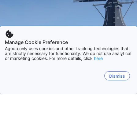
Manage Cookie Preference
Agoda only uses cookies and other tracking technologies that
are strictly necessary for functionality. We do not use analytical
or marketing cookies. For more details, click
here
Dismiss
Hem
Nederländerna
Nordholland
Zeeland
Gelderland
Sydholland
Amsterdam
Zandvoort
Bergen
Haag
Texel