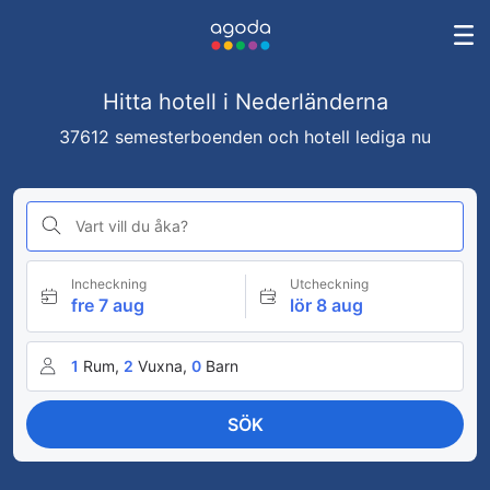
Hitta hotell i Nederländerna
37612 semesterboenden och hotell lediga nu
Vart vill du åka?
Incheckning
Utcheckning
fre 7 aug
lör 8 aug
1
Rum,
2
Vuxna,
0
Barn
SÖK