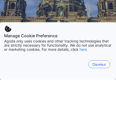
Manage Cookie Preference
Agoda only uses cookies and other tracking technologies that
are strictly necessary for functionality. We do not use analytical
or marketing cookies. For more details, click
here
Dismiss
Hem
Tyskland
Schleswig-Holstein
Mecklenburg-Vorpommern
Nied
Sylt-Ost
Berlin
Cuxhaven
Zingst
Sankt Peter