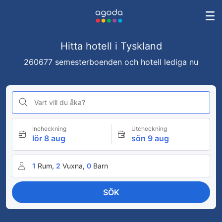
Hitta hotell i Tyskland
260677 semesterboenden och hotell lediga nu
Vart vill du åka?
Incheckning
Utcheckning
lör 8 aug
sön 9 aug
1
Rum,
2
Vuxna,
0
Barn
SÖK