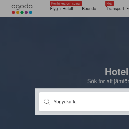
Kombinera och spara!
Nytt!
Flyg + Hotell
Boende
Transport
Hotel
Sök för att jämf