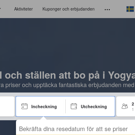
Aktiviteter
Kuponger och erbjudanden
l och ställen att bo på i Yogy
öra priser och upptäcka fantastiska erbjudanden med
2
Incheckning
Utcheckning
1
Bekräfta dina resedatum för att se priser