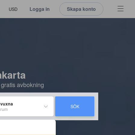
Logga in
Skapa konto
USD
akarta
 gratis avbokning
 vuxna
SÖK
 rum