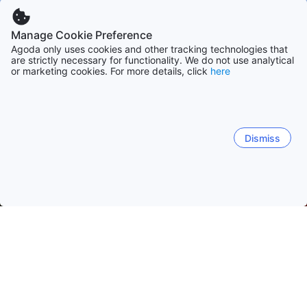
Manage Cookie Preference
Agoda only uses cookies and other tracking technologies that
are strictly necessary for functionality. We do not use analytical
or marketing cookies. For more details, click
here
Dismiss
Hem
Boenden Sydkorea
Boenden Cholla-namdo
Yeosu
Yeosu
Suncheon
Mokpo
Gurye-gun
Gwangy
Dolsan-eup
Hwayang-myeon
Dongmun-dong
Ss