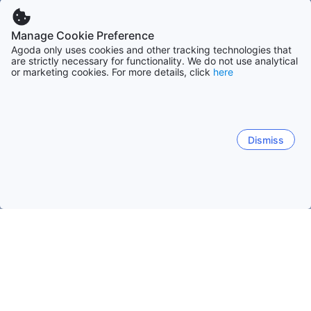
Manage Cookie Preference
Agoda only uses cookies and other tracking technologies that
are strictly necessary for functionality. We do not use analytical
or marketing cookies. For more details, click
here
Dismiss
Hem
Boenden Sydkorea
Boenden Πόλη του Ούλσαν
Ulsan
Ulsan
Nam-gu
Sangbuk-myeon
Seosaeng-myeon
Buk-