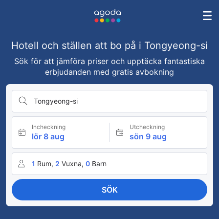
Hotell och ställen att bo på i Tongyeong-si
Sök för att jämföra priser och upptäcka fantastiska
erbjudanden med gratis avbokning
Tongyeong-si
Incheckning
Utcheckning
lör 8 aug
sön 9 aug
1
Rum,
2
Vuxna,
0
Barn
SÖK