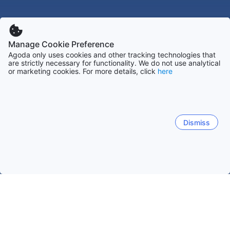
Manage Cookie Preference
Agoda only uses cookies and other tracking technologies that
are strictly necessary for functionality. We do not use analytical
or marketing cookies. For more details, click
here
Dismiss
Hem
Boenden Sydkorea
Boenden Kyŏngsangnam
Tongyeon
Tongyeong-si
Geoje
Namhae-gun
Changwon-si