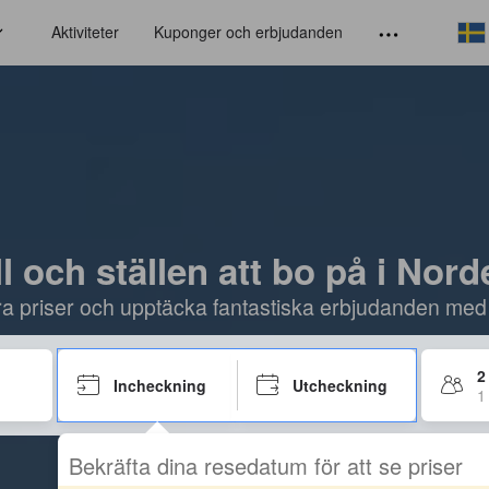
Aktiviteter
Kuponger och erbjudanden
l och ställen att bo på i Nor
öra priser och upptäcka fantastiska erbjudanden med
2
Incheckning
Utcheckning
1
Bekräfta dina resedatum för att se priser