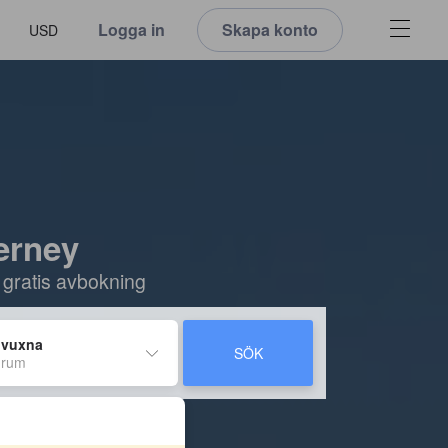
Logga in
Skapa konto
USD
derney
 gratis avbokning
 vuxna
SÖK
 rum