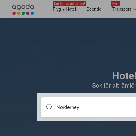
Kombinera och spara!
Nytt!
Flyg + Hotell
Boende
Transport
Hotel
Sök för att jämf