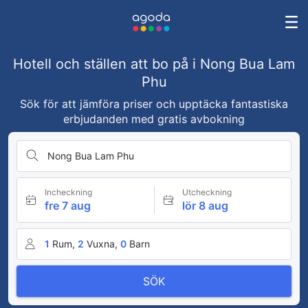
Hotell och ställen att bo på i Nong Bua Lam
Phu
Sök för att jämföra priser och upptäcka fantastiska
erbjudanden med gratis avbokning
Nong Bua Lam Phu
Incheckning
Utcheckning
fre 7 aug
lör 8 aug
1
Rum,
2
Vuxna,
0
Barn
SÖK