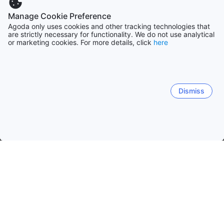
Manage Cookie Preference
Agoda only uses cookies and other tracking technologies that
are strictly necessary for functionality. We do not use analytical
or marketing cookies. For more details, click
here
Dismiss
Hem
Boenden Thailand
Boenden Nong Bua Lamphu
Nong B
Nong Bua Lam Phu
Mueang Nong Bua Lam Phu
Na Klang
Non Sang
S