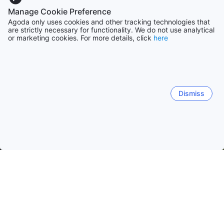
Manage Cookie Preference
Agoda only uses cookies and other tracking technologies that
are strictly necessary for functionality. We do not use analytical
or marketing cookies. For more details, click
here
Dismiss
Hem
Boenden Japan
Boenden Nagano prefektur
Nagano
Nagano
Hakuba
Matsumoto
Karuizawa
Chin
Nozawa
Yudanaka
Iiyama
Shiga-kogen
Shin