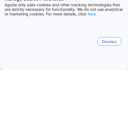
Agoda only uses cookies and other tracking technologies that
are strictly necessary for functionality. We do not use analytical
or marketing cookies. For more details, click
here
Dismiss
Hem
Boenden Taiwan
Boenden Matsu Islands
Matsu Ön
Matsu Ön
Juguang
Nangan
Beigan
Matsuöarna