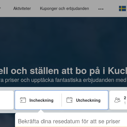
Aktiviteter
Kuponger och erbjudanden
ll och ställen att bo på i Ku
öra priser och upptäcka fantastiska erbjudanden med
2
Incheckning
Utcheckning
1
Bekräfta dina resedatum för att se priser