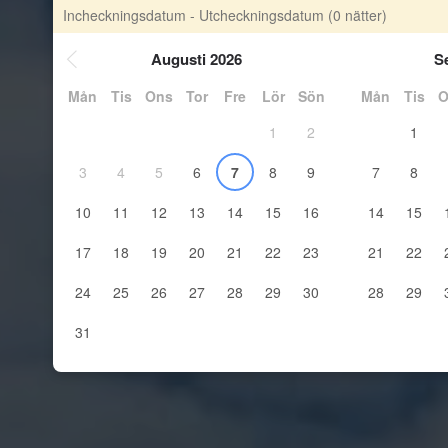
Incheckningsdatum - Utcheckningsdatum
(0 nätter)
Augusti 2026
S
Mån
Tis
Ons
Tor
Fre
Lör
Sön
Mån
Tis
O
1
2
1
3
4
5
6
7
8
9
7
8
10
11
12
13
14
15
16
14
15
17
18
19
20
21
22
23
21
22
24
25
26
27
28
29
30
28
29
31