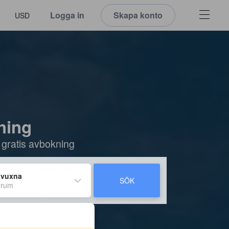
Logga in
Skapa konto
USD
ching
 gratis avbokning
 vuxna
SÖK
 rum