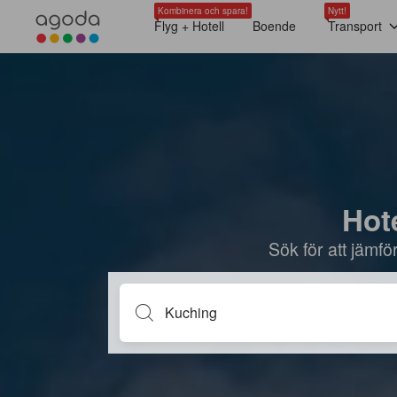
Kombinera och spara!
Nytt!
Flyg + Hotell
Boende
Transport
Hote
Sök för att jämf