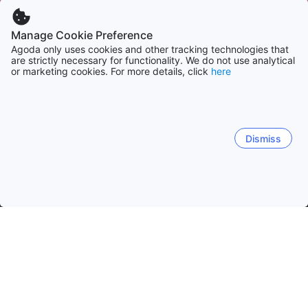
Manage Cookie Preference
Agoda only uses cookies and other tracking technologies that
are strictly necessary for functionality. We do not use analytical
or marketing cookies. For more details, click
here
Dismiss
Hem
Boenden Malaysia
Boenden Pahang
Kuantan
Kuantan
Cameron Highlands
Genting Highlands
Kuantan
Beserah
Bandar Indera Mahkota
Teluk 