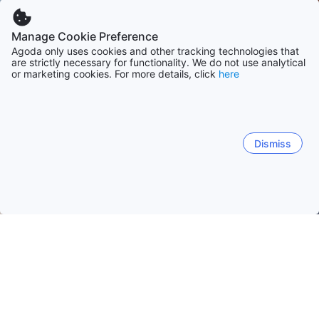
Manage Cookie Preference
Agoda only uses cookies and other tracking technologies that
are strictly necessary for functionality. We do not use analytical
or marketing cookies. For more details, click
here
Dismiss
Hem
Boenden Japan
Boenden Ishikawa
Kanazawa
Kanazawa
Kaga
Nanao
Noto
Nakanoto-machi
Higashi Chaya
Kanazawa slott
Omicho-marknaden