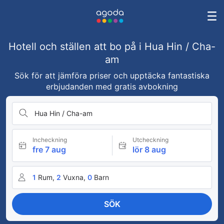
Hotell och ställen att bo på i Hua Hin / Cha-
am
Sök för att jämföra priser och upptäcka fantastiska
erbjudanden med gratis avbokning
Hua Hin / Cha-am
Incheckning
Utcheckning
fre 7 aug
lör 8 aug
1
Rum,
2
Vuxna,
0
Barn
SÖK