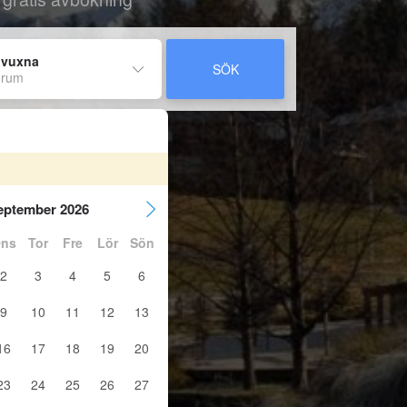
 vuxna
SÖK
 rum
eptember 2026
ns
Tor
Fre
Lör
Sön
2
3
4
5
6
9
10
11
12
13
16
17
18
19
20
23
24
25
26
27