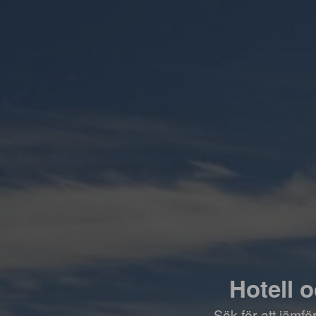
Hotell 
Sök för att jämf