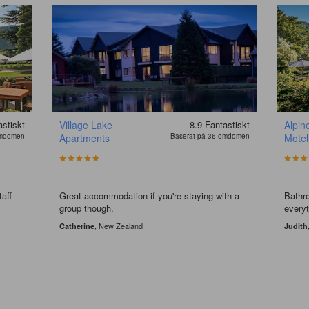
astiskt
Village Lake
8.9
Fantastiskt
Alpin
omdömen
Apartments
Baserat på 36 omdömen
Motel
taff
Great accommodation if you're staying with a
Bathr
group though.
every
, New Zealand
Catherine
Judith