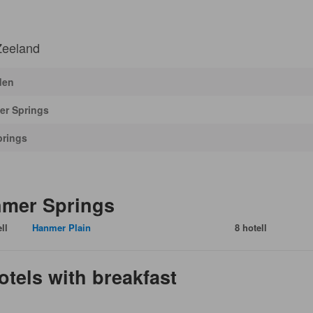
Zeeland
den
er Springs
prings
nmer Springs
ll
Hanmer Plain
8 hotell
tels with breakfast