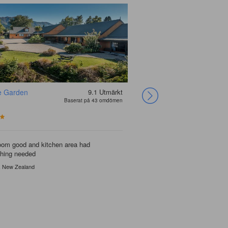
e Garden
9.1
Utmärkt
Baserat på 43 omdömen
oom good and kitchen area had
thing needed
, New Zealand