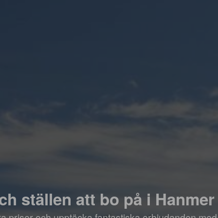
och ställen att bo på i Hanmer
öra priser och upptäcka fantastiska erbjudanden med