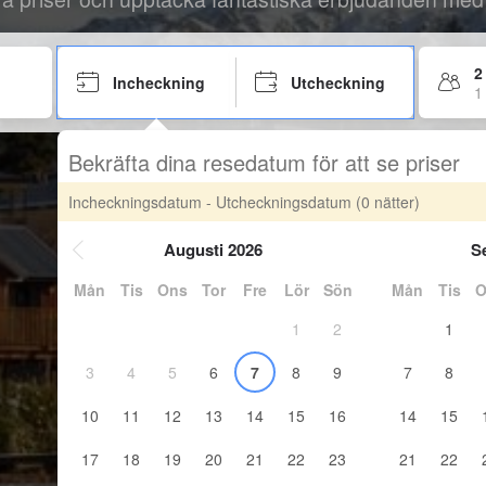
2
Incheckning
Utcheckning
1
Bekräfta dina resedatum för att se priser
Incheckningsdatum - Utcheckningsdatum
(0 nätter)
Augusti 2026
S
Mån
Tis
Ons
Tor
Fre
Lör
Sön
Mån
Tis
O
1
2
1
3
4
5
6
7
8
9
7
8
10
11
12
13
14
15
16
14
15
17
18
19
20
21
22
23
21
22