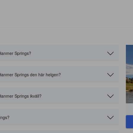
 i Hanmer Springs?
l i Hanmer Springs den här helgen?
i Hanmer Springs ikväll?
ings?