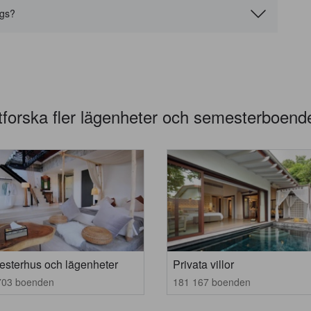
ngs?
tforska fler lägenheter och semesterboend
sterhus och lägenheter
Privata villor
703 boenden
181 167 boenden