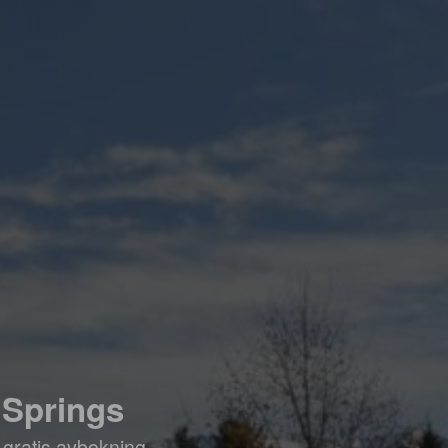
 Springs
 gratis avbokning