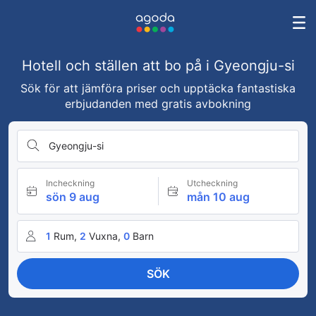
Hotell och ställen att bo på i Gyeongju-si
Sök för att jämföra priser och upptäcka fantastiska
erbjudanden med gratis avbokning
Gyeongju-si
Incheckning
Utcheckning
sön 9 aug
mån 10 aug
1
Rum,
2
Vuxna,
0
Barn
SÖK