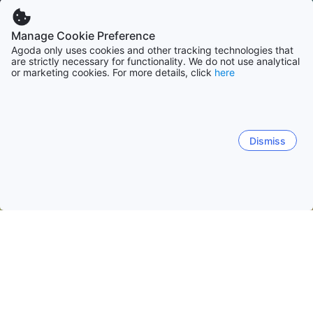
Manage Cookie Preference
Agoda only uses cookies and other tracking technologies that
are strictly necessary for functionality. We do not use analytical
or marketing cookies. For more details, click
here
Dismiss
Hem
Boenden Sydkorea
Boenden Kyongsangbuk
Gyeongju-
Gyeongju-si
Pohang-si
Gumi
Yeongdeok-gun
Bomun-dong
Gyeongju centrum
Ma-dong
Yang