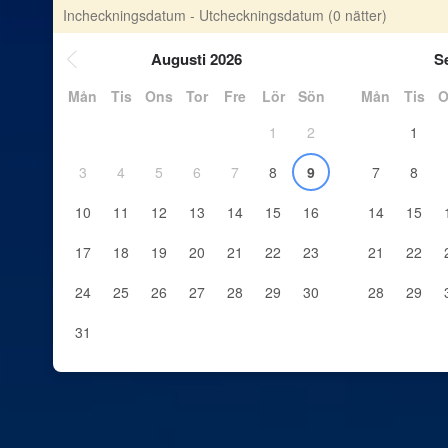
Incheckningsdatum - Utcheckningsdatum
(0 nätter)
Augusti 2026
S
Mån
Tis
Ons
Tor
Fre
Lör
Sön
Mån
Tis
O
1
2
1
3
4
5
6
7
8
9
7
8
10
11
12
13
14
15
16
14
15
17
18
19
20
21
22
23
21
22
24
25
26
27
28
29
30
28
29
31