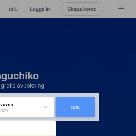
Logga in
Skapa konto
USD
waguchiko
 gratis avbokning
 vuxna
SÖK
 rum