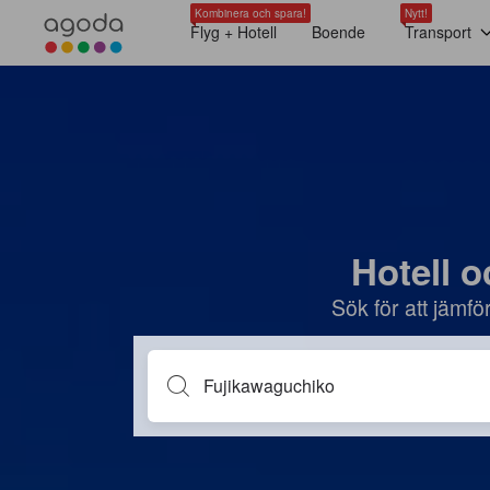
Kombinera och spara!
Nytt!
Flyg + Hotell
Boende
Transport
Hotell o
Sök för att jämf