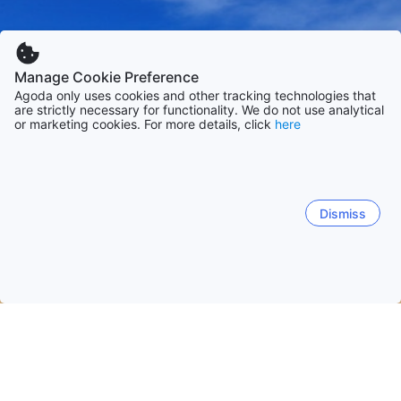
Manage Cookie Preference
Agoda only uses cookies and other tracking technologies that
are strictly necessary for functionality. We do not use analytical
or marketing cookies. For more details, click
here
Dismiss
Hem
Boenden Vietnam
Boenden Ðà Nẵng
Da Nang
Da Nang
Hoi An
Tam Ky (Quang Nam)
Tan Hiep