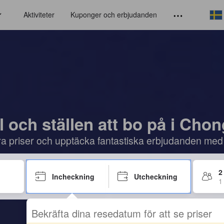
Aktiviteter
Kuponger och erbjudanden
l och ställen att bo på i Cho
öra priser och upptäcka fantastiska erbjudanden med
2
Incheckning
Utcheckning
1
Bekräfta dina resedatum för att se priser