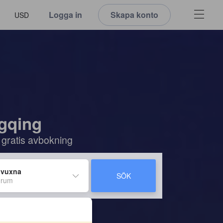
Logga in
Skapa konto
USD
ngqing
 gratis avbokning
 vuxna
SÖK
 rum