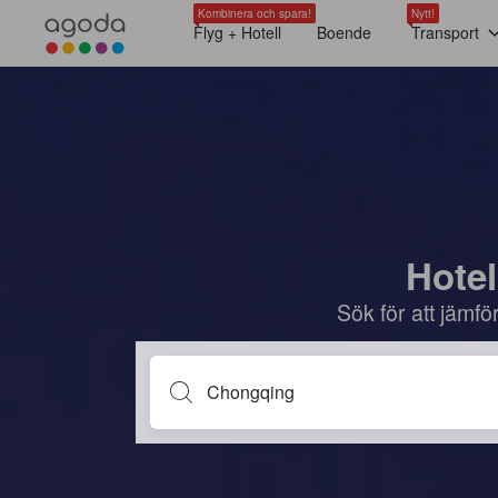
Kombinera och spara!
Nytt!
Flyg + Hotell
Boende
Transport
Hotel
Sök för att jämf