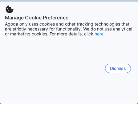
Manage Cookie Preference
Agoda only uses cookies and other tracking technologies that
are strictly necessary for functionality. We do not use analytical
or marketing cookies. For more details, click
here
Dismiss
Hem
Boenden Indonesien
Boenden Västra Java
Bandung
Bandung
Puncak
Bekasi
Depok
Cikarang