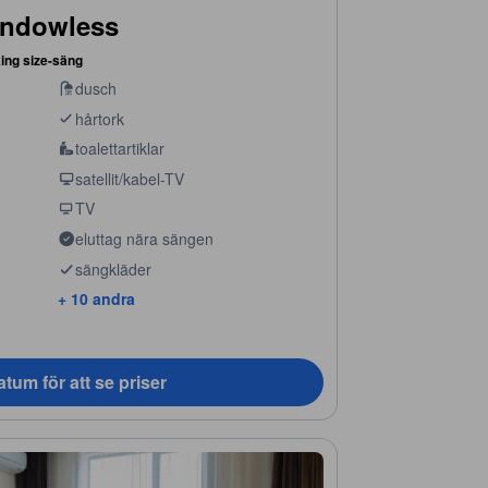
indowless
king size-säng
dusch
hårtork
toalettartiklar
satellit/kabel-TV
TV
eluttag nära sängen
sängkläder
+ 10 andra
tum för att se priser