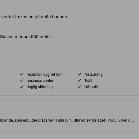
ovordat frukosten på detta boende
 Station är inom 530 meter
reception dygnet runt
restaurang
business center
Tvätt
daglig städning
Närbutik
 boende, som erbjuder gratis wi-fi i alla rum. Strategiskt beläget i Pudu, vilket ger
heter. Det här 3.0-stjärniga boendet erbjuder restaurang för att göra din vistelse