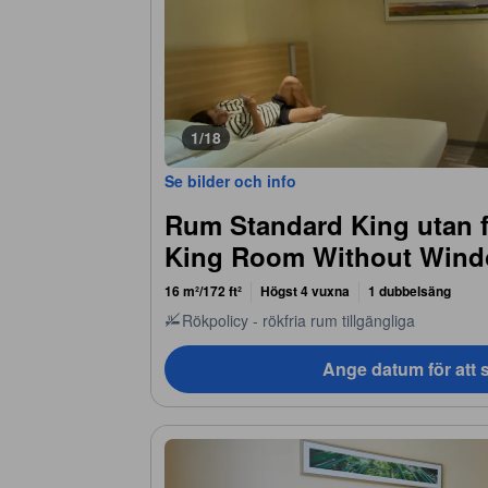
1/18
Se bilder och info
Rum Standard King utan f
King Room Without Wind
16 m²/172 ft²
Högst 4 vuxna
1 dubbelsäng
Rökpolicy - rökfria rum tillgängliga
Ange datum för att s