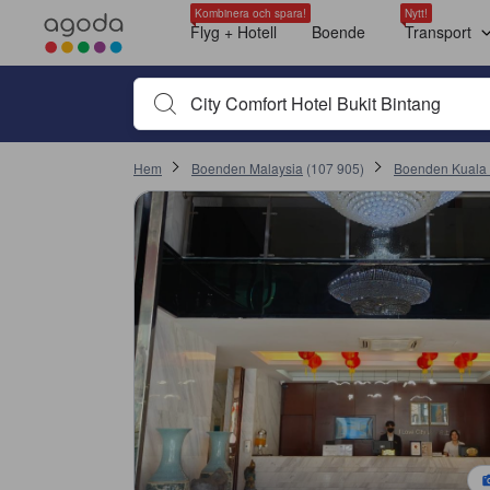
Senaste betygstrenden
Alla omdömen på Agoda kommer från riktiga gäster som måste ha slutfö
Renlighet
Plats
Service
Rumsstorlek
Rummets komfort
Parkering
Valuta för pengarna
Luftkonditionering
Frukost
tooltip
tooltip
tooltip
tooltip
tooltip
tooltip
tooltip
tooltip
tooltip
tooltip
tooltip
tooltip
tooltip
tooltip
tooltip
tooltip
tooltip
tooltip
tooltip
tooltip
tooltip
tooltip
tooltip
tooltip
tooltip
tooltip
tooltip
tooltip
tooltip
tooltip
tooltip
tooltip
tooltip
tooltip
tooltip
tooltip
tooltip
tooltip
tooltip
tooltip
tooltip
tooltip
tooltip
tooltip
tooltip
tooltip
tooltip
tooltip
tooltip
tooltip
tooltip
tooltip
tooltip
tooltip
tooltip
tooltip
tooltip
tooltip
tooltip
tooltip
tooltip
tooltip
tooltip
tooltip
tooltip
tooltip
tooltip
tooltip
tooltip
tooltip
tooltip
tooltip
tooltip
tooltip
tooltip
tooltip
tooltip
tooltip
tooltip
tooltip
tooltip
tooltip
tooltip
tooltip
tooltip
tooltip
tooltip
tooltip
tooltip
tooltip
tooltip
tooltip
tooltip
tooltip
tooltip
tooltip
tooltip
tooltip
tooltip
tooltip
tooltip
tooltip
tooltip
tooltip
sentiment-positive-indicator
sentiment-negative-indicator
sentiment-positive-indicator
sentiment-negative-indicator
sentiment-positive-indicator
sentiment-negative-indicator
sentiment-positive-indicator
sentiment-negative-indicator
sentiment-positive-indicator
sentiment-positive-indicator
sentiment-negative-indicator
sentiment-positive-indicator
sentiment-positive-indicator
sentiment-negative-indicator
sentiment-positive-indicator
sentiment-negative-indicator
Standard King
Utsikt: Stad
justerbar höjd på handhållen duschstång
Elektrisk vattenkokare
dusch
handdukar
hårtork
privat badrum
rengöringsprodukter
toalettartiklar
internet
internet (avgift tillkommer)
internet - trådlöst
platt-TV
satellit/kabel-TV
telefon
Superior - king size-säng (Superior - King Size Bed)
Utsikt: Stad
justerbar höjd på handhållen duschstång
Elektrisk vattenkokare
dusch
handdukar
hårtork
privat badrum
rengöringsprodukter
toalettartiklar
internet (avgift tillkommer)
internet (gratis)
internet - trådlöst
platt-TV
satellit/kabel-TV
telefon
Superior (2 singelsängar) (Superior (2 Single Beds))
Utsikt: Stad
justerbar höjd på handhållen duschstång
Elektrisk vattenkokare
dusch
handdukar
hårtork
privat badrum
toalettartiklar
internet (gratis)
internet - trådlöst
platt-TV
satellit/kabel-TV
telefon
trådlöst internet (gratis)
TV
Standard King Windowless
Elektrisk vattenkokare
dusch
handdukar
hårtork
privat badrum
toalettartiklar
platt-TV
satellit/kabel-TV
telefon
TV
artiklar för god sömn
eluttag nära sängen
luftkonditionering
sängkläder
väckningsservice
Rum Standard King utan fönster (Standard King Room Without Window)
Rökpolicy - rökfria rum tillgängliga
Rum Superior King (Superior King Room)
Superior med king - inga fönster (Superior King (No Window))
Utsikt: Inga fönster
justerbar höjd på handhållen duschstång
Elektrisk vattenkokare
dusch
handdukar
hårtork
privat badrum
toalettartiklar
internet (gratis)
internet - trådlöst
platt-TV
satellit/kabel-TV
telefon
trådlöst internet (gratis)
TV
Deluxe (2 enkelsängar) (Deluxe (Twin beds))
Utsikt: Stad
justerbar höjd på handhållen duschstång
Elektrisk vattenkokare
dusch
handdukar
hårtork
privat badrum
rengöringsprodukter
toalettartiklar
internet
internet (avgift tillkommer)
internet (gratis)
internet - trådlöst
platt-TV
satellit/kabel-TV
Rum King Standard (Standard King Room)
Superior - king size-säng (Superior - King Size Bed)
Utsikt: Stad
Rökpolicy - rökfria rum tillgängliga
Mer information
Betyget för Renlighet är 8.2 av 10 och det är ett högt betyg i Kuala Lumpur
Betyget för Faciliteter är 7.5 av 10 och det är ett högt betyg i Kuala Lumpur
Betyget för Läge är 8 av 10 och det är ett högt betyg i Kuala Lumpur
Betyget för Komfort och kvalitet är 8.9 av 10 och det är ett högt betyg i Kual
Betyget för Service är 8.3 av 10 och det är ett högt betyg i Kuala Lumpur
Betyget för Valuta för pengarna är 8.4 av 10 och det är ett högt betyg i Kual
Ändrade till omdömessidan 1
Ändrade till omdömessidan 1
Kombinera och spara!
Nytt!
Mentioned in 10 reviews
Mentioned in 9 reviews
Mentioned in 6 reviews
Mentioned in 5 reviews
Mentioned in 4 reviews
Mentioned in 3 reviews
Mentioned in 3 reviews
Mentioned in 2 reviews
Mentioned in 2 reviews
Flyg + Hotell
Boende
Transport
De 10 senast verifierade betygen som boendet fått
30% Positive
88% Positive
66% Positive
80% Positive
100% Positive
66% Positive
100% Positive
50% Positive
50% Positive
5,2
5,2
4,8
4,8
4,8
4,4
3,6
8,0
10
8,8
70% Unfavourable
11% Unfavourable
33% Unfavourable
20% Unfavourable
33% Unfavourable
50% Unfavourable
50% Unfavourable
Börja skriva boendets namn eller nyckelord för att söka,
De senaste
Hem
Boenden Malaysia
(
107 905
)
Boenden Kuala