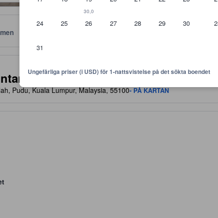
30,0
24
25
26
27
28
29
30
2
men
Läge
Policyer
31
 är riktlinjer för vilken nivå av komfort, faciliteter samt bekvämlighete
Ungefärliga priser (i USD) för 1-nattsvistelse på det sökta boendet
intang
ah, Pudu, Kuala Lumpur, Malaysia, 55100
- PÅ KARTAN
et