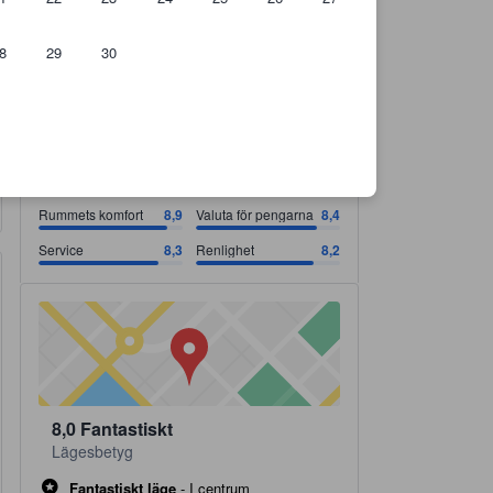
8
29
30
r som du kan förvänta dig
Rummets komfort Betyg för 8,9 av 10 möjliga. Valuta för pengarna Betyg fö
Rummets komfort Betyg för 8,9 av 10 möjliga
Valuta för pengarna Betyg för 8,4 av 10 möjliga
Service Betyg för 8,3 av 10 möjliga
Renlighet Betyg för 8,2 av 10 möjliga
8,0
Fantastiskt
Visa alla
3 573 omdömen
Rummets komfort
8,9
Valuta för pengarna
8,4
Service
8,3
Renlighet
8,2
Det finns 151 ställen på gångavstånd!
tooltip
Mer information om promenader
8,0
Fantastiskt
Lägesbetyg
Fantastiskt läge
-
I centrum