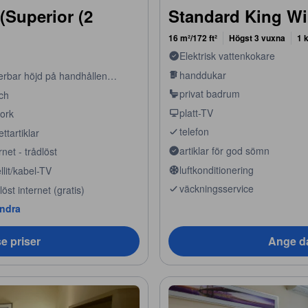
(Superior (2
Standard King W
16 m²/172 ft²
Högst 3 vuxna
1 
Elektrisk vattenkokare
handdukar
terbar höjd på handhållen
chstång
privat badrum
ch
platt-TV
tork
telefon
ettartiklar
artiklar för god sömn
rnet - trådlöst
luftkonditionering
llit/kabel-TV
väckningsservice
löst internet (gratis)
andra
e priser
Ange da