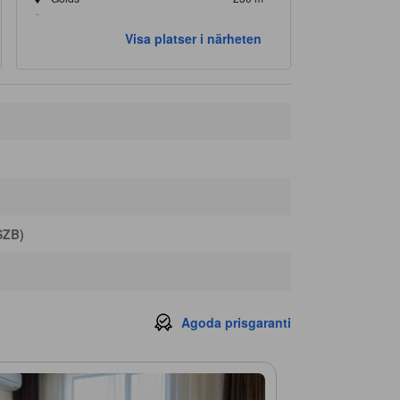
Pathlab
430 m
Visa platser i närheten
Sport toto
440 m
Poliklinik Pudu
450 m
White Smile
470 m
SZB)
Agoda prisgaranti