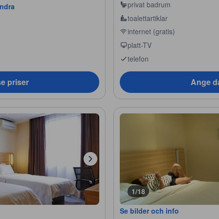
privat badrum
andra
toalettartiklar
internet (gratis)
platt-TV
telefon
e priser
Ange da
1/18
Se bilder och info