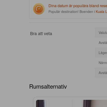
Dina datum är populära bland res
Populär destination! Boenden i
Kuala 
Bra att veta
Valut
Avstå
Läge
Närma
Avstån
Rumsalternativ