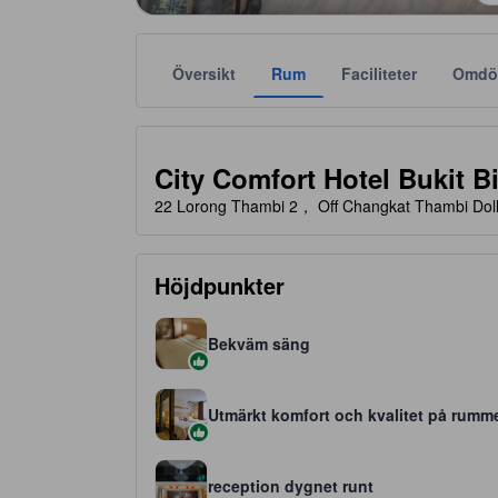
Översikt
Rum
Faciliteter
Omdö
Stjärnklassificeringar tillhandahålls av boendena och
tooltip
3 av 5 stjärnor
City Comfort Hotel Bukit B
22 Lorong Thambi 2， Off Changkat Thambi Doll
Höjdpunkter
Bekväm säng
Utmärkt komfort och kvalitet på rumm
reception dygnet runt