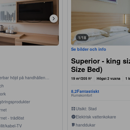
1/18
Se bilder och info
Superior - king s
Size Bed)
terbar höjd på handhållen
19 m²/205 ft²
Högst 2 vuxna
1 
chstång
ch
8,2
Fantastiskt
tork
Rumskomfort
göringsprodukter
Utsikt: Stad
rnet
Elektrisk vattenkokare
rnet - trådlöst
handdukar
llit/kabel-TV