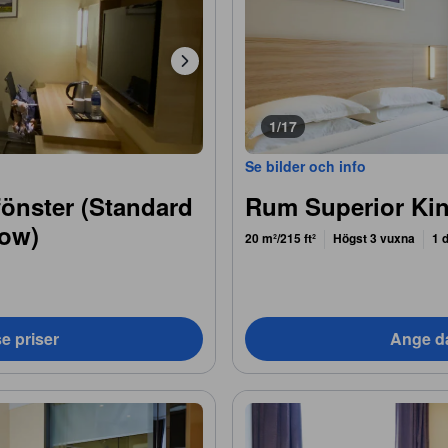
1/17
Se bilder och info
önster (Standard
Rum Superior Kin
ow)
20 m²/215 ft²
Högst 3 vuxna
1 
e priser
Ange da