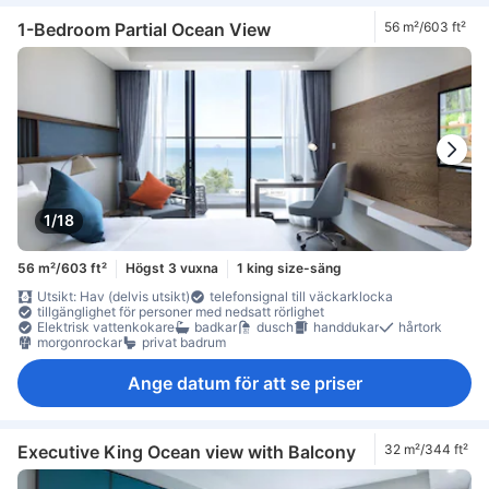
1-Bedroom Partial Ocean View
56 m²/603 ft²
1/18
56 m²/603 ft²
Högst 3 vuxna
1 king size-säng
Utsikt: Hav (delvis utsikt)
telefonsignal till väckarklocka
tillgänglighet för personer med nedsatt rörlighet
Elektrisk vattenkokare
badkar
dusch
handdukar
hårtork
morgonrockar
privat badrum
Ange datum för att se priser
Executive King Ocean view with Balcony
32 m²/344 ft²