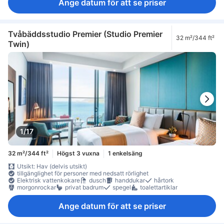
Ange datum för att se priser
Tvåbäddsstudio Premier (Studio Premier
32 m²/344 ft²
Twin)
1/17
32 m²/344 ft²
Högst 3 vuxna
1 enkelsäng
Utsikt: Hav (delvis utsikt)
tillgänglighet för personer med nedsatt rörlighet
Elektrisk vattenkokare
dusch
handdukar
hårtork
morgonrockar
privat badrum
spegel
toalettartiklar
Ange datum för att se priser