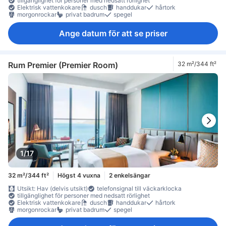
tillgänglighet för personer med nedsatt rörlighet
Elektrisk vattenkokare
dusch
handdukar
hårtork
morgonrockar
privat badrum
spegel
Ange datum för att se priser
Rum Premier (Premier Room)
32 m²/344 ft²
1/17
32 m²/344 ft²
Högst 4 vuxna
2 enkelsängar
Utsikt: Hav (delvis utsikt)
telefonsignal till väckarklocka
tillgänglighet för personer med nedsatt rörlighet
Elektrisk vattenkokare
dusch
handdukar
hårtork
morgonrockar
privat badrum
spegel