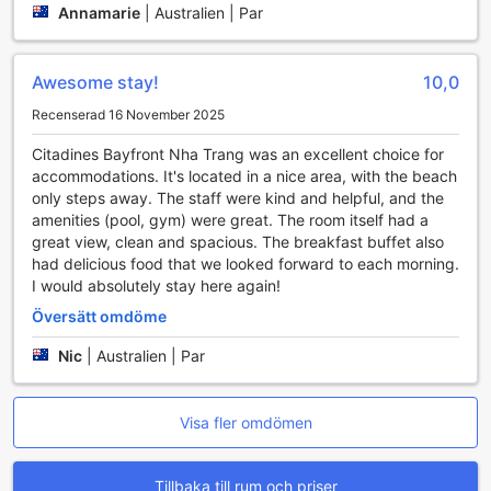
värdesaker, samt en professionell concierge som står till
Annamarie
|
Australien | Par
tjänst med hjälp och råd för att underlätta din resa. Gäster
kan även njuta av gratis Wi-Fi i alla rum för att hålla
kontakten med omvärlden, samt tillgång till Wi-Fi i de
Awesome stay!
10,0
gemensamma utrymmena för att underlätta arbete eller
sociala aktiviteter.
Recenserad 16 November 2025
För att underlätta din ankomst och avresa erbjuder hotellet
Citadines Bayfront Nha Trang was an excellent choice for
även bagageförvaring, så att du kan utforska Nha Trang
accommodations. It's located in a nice area, with the beach
utan att behöva oroa dig för dina väskor. Dessutom städas
only steps away. The staff were kind and helpful, and the
rummen dagligen för att säkerställa en ren och fräsch miljö
amenities (pool, gym) were great. The room itself had a
under hela din vistelse, vilket bidrar till en avkopplande och
great view, clean and spacious. The breakfast buffet also
problemfri semester.
had delicious food that we looked forward to each morning.
I would absolutely stay here again!
Transportmöjligheter på Citadines Bayfront Nha Trang
Översätt omdöme
Citadines Bayfront Nha Trang erbjuder en rad praktiska
Nic
|
Australien | Par
transportfaciliteter som gör din vistelse både bekväm och
stressfri. För resenärer som anländer med flyg finns en
smidig flygtransfer som tar dig direkt från Nha Trangs
internationella flygplats till hotellet. Detta gör att du kan
Visa fler omdömen
koppla av och njuta av den vackra utsikten under färden,
utan att behöva oroa dig för att hitta transport vid
Tillbaka till rum och priser
ankomsten.