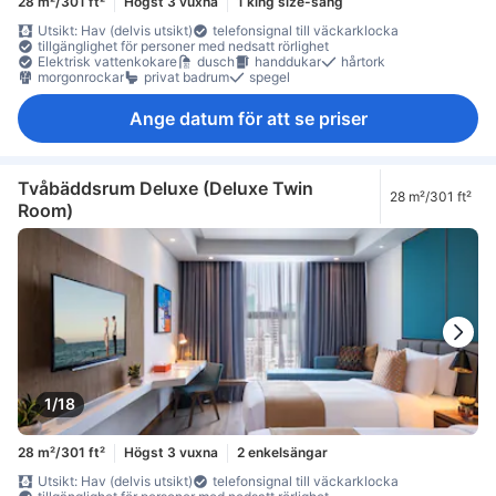
28 m²/301 ft²
Högst 3 vuxna
1 king size-säng
Utsikt: Hav (delvis utsikt)
telefonsignal till väckarklocka
tillgänglighet för personer med nedsatt rörlighet
Elektrisk vattenkokare
dusch
handdukar
hårtork
morgonrockar
privat badrum
spegel
Ange datum för att se priser
Tvåbäddsrum Deluxe (Deluxe Twin
28 m²/301 ft²
Room)
1/18
28 m²/301 ft²
Högst 3 vuxna
2 enkelsängar
Utsikt: Hav (delvis utsikt)
telefonsignal till väckarklocka