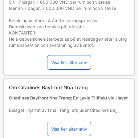
5 till 7 dagar: 1 000 000 VND per rum och vistelse
Mer än 7 dagar: 2 000 000 VND per rum och vistelse
Betalningsmetoder & återbetalningsprocess
Depositionen kan betalas på två sätt:
KONTANTER:
Hela depositionen återbetalas på avresedagen efter slutlig
rumsinspektion och avstämning av kontot.
Barn och extrasängar
Spädbarn 0–2 år
Visa fler alternativ
Bor gratis vid användning av befintliga sängar. Observera
att om du behöver en barnsäng kan det tillkomma en extra
kostnad. Barnsäng erbjuds i mån av tillgång.
Barn 3–5 år
Om Citadines Bayfront Nha Trang
Måste använda en extrasäng
Gäster 6 år och äldre betraktas som vuxna
Citadines Bayfront Nha Trang: En Lyxig Tillflykt vid Havet
Tillgång av extrasängar beror på vilket rum du väljer. Var
god kontrollera rummets beläggning för mer information.
Beläget i hjärtat av Nha Trang, erbjuder Citadines Bayfront
Vid bokning av fler än 5 rum är det möjligt att andra regler
Nha Trang en oas av lyx och komfort med sina 310
och tillägg gäller.
eleganta rum. Hotellet, som invigdes och renoverades 2017,
ligger bara 1 km från stadens centrum, vilket gör det enkelt
Visa fler alternativ
för gästerna att utforska de lokala attraktionerna och njuta