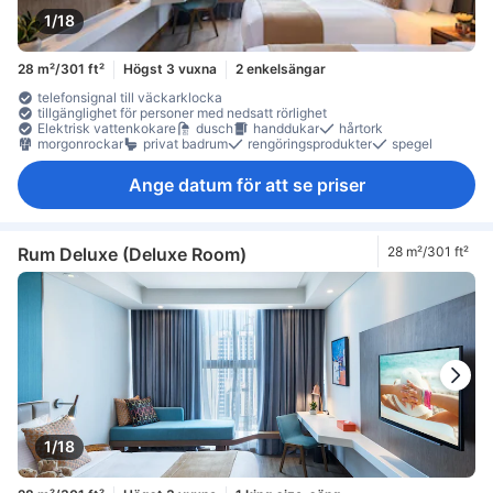
1/18
28 m²/301 ft²
Högst 3 vuxna
2 enkelsängar
telefonsignal till väckarklocka
tillgänglighet för personer med nedsatt rörlighet
Elektrisk vattenkokare
dusch
handdukar
hårtork
morgonrockar
privat badrum
rengöringsprodukter
spegel
Ange datum för att se priser
Rum Deluxe (Deluxe Room)
28 m²/301 ft²
1/18