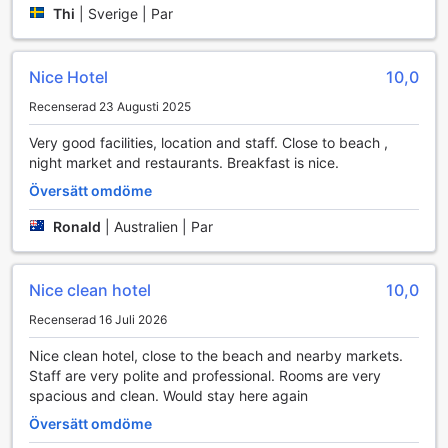
njuta av den tropiska solen. Ta ett dopp för att svalka dig
Thi
|
Sverige | Par
efter en dag av utforskande, eller njut av en uppfriskande
drink vid poolkanten.
För dem som vill hålla sig aktiva under sin semester,
Nice Hotel
10,0
erbjuder hotellet även ett gratis fitnesscenter. Utrustat med
Recenserad 23 Augusti 2025
moderna träningsmaskiner och vikter, ger fitnesscentret
dig möjlighet att träna i en inspirerande miljö med utsikt
Very good facilities, location and staff. Close to beach ,
över den omgivande naturen. Oavsett om du föredrar att
night market and restaurants. Breakfast is nice.
springa på löpbandet eller lyfta vikter, har du allt du
Översätt omdöme
behöver för att upprätthålla din träningsrutin. Dessutom
ligger den vackra stranden bara ett stenkast bort, vilket
Ronald
|
Australien | Par
ger dig möjlighet att njuta av strandaktiviteter som
volleyboll eller beach jogging. Citadines Bayfront Nha
Trang är verkligen en destination för både avkoppling och
Nice clean hotel
10,0
aktiv livsstil.
Recenserad 16 Juli 2026
Bekvämligheter på Citadines Bayfront Nha Trang för en
bekymmersfri vistelse
Nice clean hotel, close to the beach and nearby markets.
Staff are very polite and professional. Rooms are very
Citadines Bayfront Nha Trang erbjuder ett brett utbud av
spacious and clean. Would stay here again
faciliteter för att göra din vistelse så bekväm som möjligt.
Översätt omdöme
Här finns säkerhetsboxar för att tryggt förvara dina