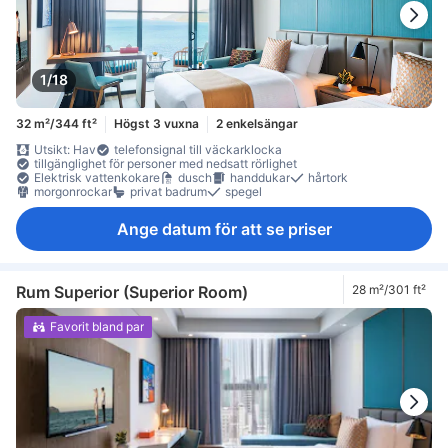
1/18
32 m²/344 ft²
Högst 3 vuxna
2 enkelsängar
Utsikt: Hav
telefonsignal till väckarklocka
tillgänglighet för personer med nedsatt rörlighet
Elektrisk vattenkokare
dusch
handdukar
hårtork
morgonrockar
privat badrum
spegel
Ange datum för att se priser
Rum Superior (Superior Room)
28 m²/301 ft²
Favorit bland par