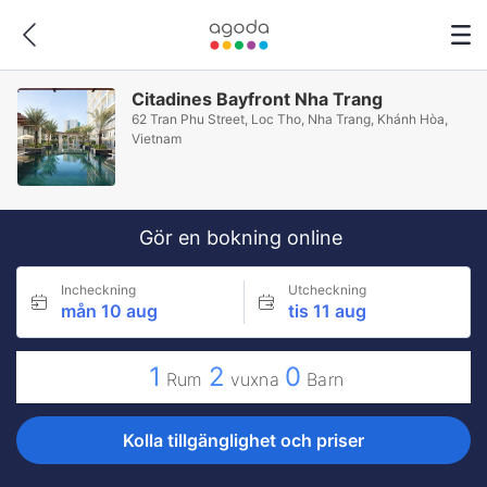
Citadines Bayfront Nha Trang
62 Tran Phu Street, Loc Tho, Nha Trang, Khánh Hòa,
Vietnam
Gör en bokning online
Incheckning
Utcheckning
mån 10 aug
tis 11 aug
1
2
0
Rum
vuxna
Barn
Kolla tillgänglighet och priser