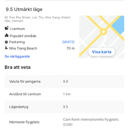
9.5
Utmärkt läge
62 Tran Phu Street, Loc Tho, Nha Trang, Khánh
Hòa, Vietnam
I centrum
Populärt område
Parkering
GRATIS
Nha Trang Beach
70 m
Visa karta
Se närliggande
Bra att veta
Valuta för pengarna
8.9
Avstånd till centrum
1 km
Lägesbetyg
9.5
Cam Ranh internationella flygplats
Närmaste flygplats
(CXR)