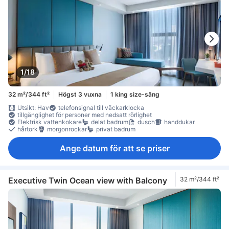
1/18
32 m²/344 ft²
Högst 3 vuxna
1 king size-säng
Utsikt: Hav
telefonsignal till väckarklocka
tillgänglighet för personer med nedsatt rörlighet
Elektrisk vattenkokare
delat badrum
dusch
handdukar
hårtork
morgonrockar
privat badrum
Ange datum för att se priser
Executive Twin Ocean view with Balcony
32 m²/344 ft²