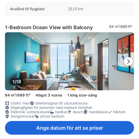
Avstånd till flygplats
25,15 km
1-Bedroom Ocean View with Balcony
64 m²/689 ft²
1/18
64 m²/689 ft²
Högst 3 vuxna
1 king size-säng
Utsikt: Hav
telefonsignal till väckarklocka
tillgänglighet för personer med nedsatt rörlighet
Elektrisk vattenkokare
badkar
dusch
handdukar
hårtork
morgonrockar
privat badrum
Ange datum för att se priser