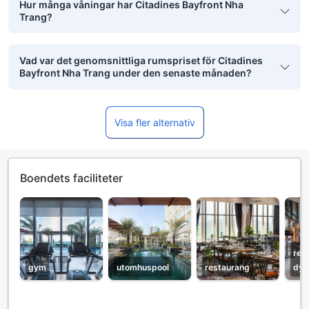
Hur många våningar har Citadines Bayfront Nha
Trang?
Vad var det genomsnittliga rumspriset för Citadines
Bayfront Nha Trang under den senaste månaden?
Visa fler alternativ
Boendets faciliteter
rec
gym
utomhuspool
restaurang
dyg