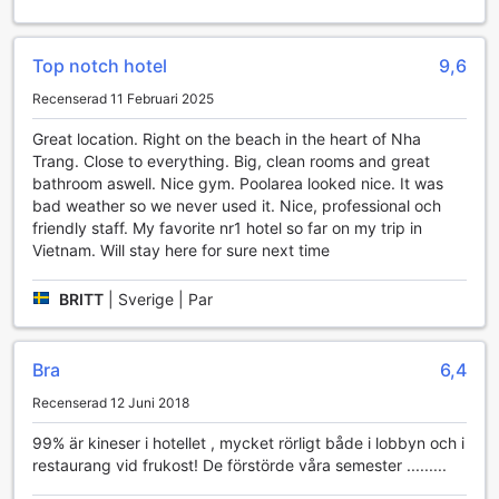
spaet erbjuder allt från traditionella vietnamesiska
massager till moderna wellness-behandlingar, vilket ger en
perfekt möjlighet att koppla av efter en dag av utforskande
Top notch hotel
9,6
i den vackra staden Nha Trang.
För dem som söker en mer aktiv form av underhållning finns
Recenserad 11 Februari 2025
det även möjlighet till olika wellness-aktiviteter, inklusive
yoga och meditationsklasser, som hålls i en lugn och
Great location. Right on the beach in the heart of Nha
harmonisk miljö. Dessa aktiviteter är utformade för att
Trang. Close to everything. Big, clean rooms and great
främja både fysisk och mental hälsa, vilket gör att gästerna
bathroom aswell. Nice gym. Poolarea looked nice. It was
kan återhämta sig och ladda sina batterier. Citadines
bad weather so we never used it. Nice, professional och
Bayfront Nha Trang är verkligen en plats där man kan njuta
friendly staff. My favorite nr1 hotel so far on my trip in
av både avkoppling och aktivt välbefinnande, vilket gör
Vietnam. Will stay here for sure next time
det till en idealisk destination för alla som vill ha en
komplett semesterupplevelse.
BRITT
|
Sverige | Par
Sportfaciliteter på Citadines Bayfront Nha Trang
Bra
6,4
Citadines Bayfront Nha Trang erbjuder enastående
sportfaciliteter som gör din vistelse både aktiv och
Recenserad 12 Juni 2018
avkopplande. Den utomhuspoolen är en perfekt plats för
99% är kineser i hotellet , mycket rörligt både i lobbyn och i
att simma några längder eller bara koppla av med en bok
restaurang vid frukost! De förstörde våra semester .........
vid vattnet. Omgiven av palmer och med en fantastisk
utsikt över havet, är denna pool en oas av lugn där du kan