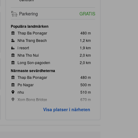
Parkering
GRATIS
Populära landmärken
Thap Ba Ponagar
480 m
Nha Trang Beach
1,2 km
i resort
1,9 km
Nha Tho Nui
2,0 km
Long Son-pagoden
2,0 km
Närmaste sevärdheterna
Thap Ba Ponagar
480 m
Po Nagar
500 m
nhu
510 m
Xom Bong Bridge
670 m
Tran Phu Bridge
970 m
Visa platser i närheten