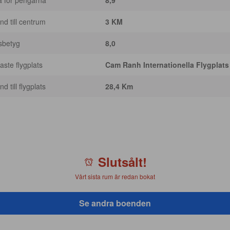
a för pengarna
8,9
nd till centrum
3 KM
sbetyg
8,0
ste flygplats
Cam Ranh Internationella Flygplats
d till flygplats
28,4 Km
Slutsålt!
Vårt sista rum är redan bokat
Se andra boenden