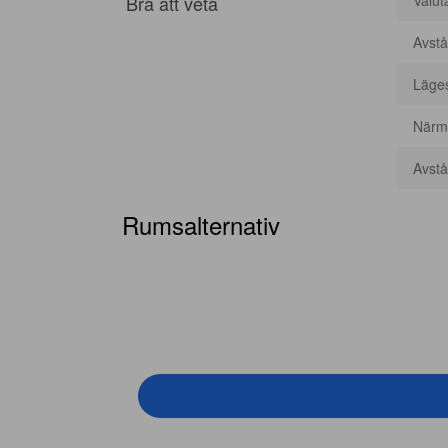
Bra att veta
Valut
Avstå
Läge
Närma
Avstån
Rumsalternativ