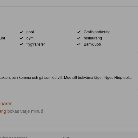
pool
Gratis parkering
unt
gym
restaurang
flygtransfer
Barnklubb
kontakten, och komma och gå som du vill. Med sitt bekväma läge i Ngoc Hiep-delen
ttraktioner och intressanta matställen. Åk inte härifrån förrän du besökt välkända
kvalitativa boende erbjuder gäster tillgång till massage, fitnesscenter och
enärer
ang
bokas varje minut!