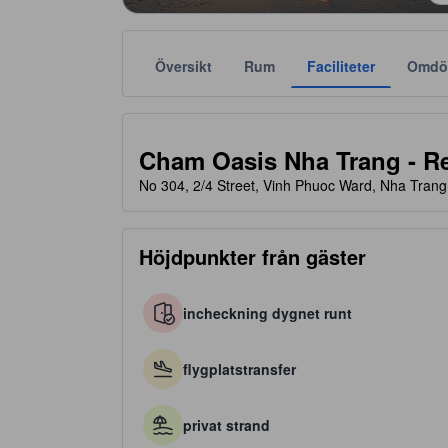
Översikt
Rum
Faciliteter
Omdö
Stjärnklassificeringar tillhandahålls av boendena och
tooltip
5 av 5 stjärnor
Cham Oasis Nha Trang - R
No 304, 2/4 Street, Vinh Phuoc Ward, Nha Trang
Höjdpunkter från gäster
incheckning dygnet runt
flygplatstransfer
privat strand