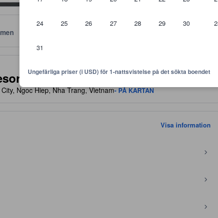
24
25
26
27
28
29
30
2
men
Läge
Policyer
31
 är riktlinjer för vilken nivå av komfort, faciliteter samt bekvämlighete
Ungefärliga priser (i USD) för 1-nattsvistelse på det sökta boendet
esort Condotel
 City, Ngoc Hiep, Nha Trang, Vietnam
- PÅ KARTAN
Visa information