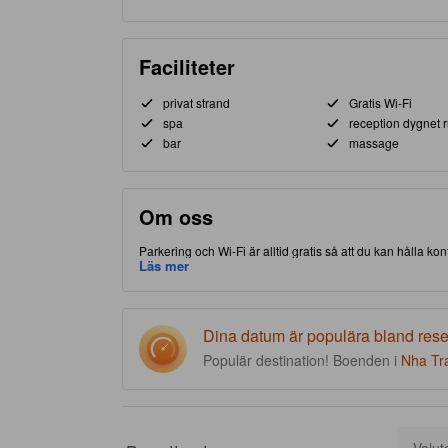
Faciliteter
privat strand
Gratis Wi-Fi
spa
reception dygnet r
bar
massage
Om oss
Parkering och Wi-Fi är alltid gratis så att du kan hålla 
av Nha Trang, gör detta boende att du har nära till både a
Läs mer
VinWonders Nha Trang. Rankat med 5.0 stjärnor, detta hög
inomhuspool på plats.
Dina datum är populära bland res
Populär destination! Boenden i
Nha Tr