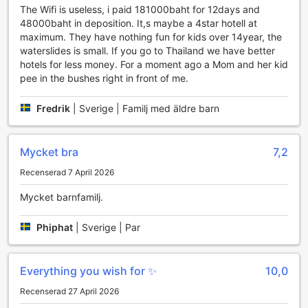
The Wifi is useless, i paid 181000baht for 12days and
För dem som föredrar att koppla av vid vattnet finns en
48000baht in deposition. It,s maybe a 4star hotell at
fantastisk utomhuspool som sträcker sig mot den privata
maximum. They have nothing fun for kids over 14year, the
stranden. Här kan du njuta av solens strålar, ta ett
waterslides is small. If you go to Thailand we have better
uppfriskande dopp eller beställa en drink från
hotels for less money. For a moment ago a Mom and her kid
poolsidebaren. Resorten erbjuder även uthyrning av
pee in the bushes right in front of me.
vattensportsutrustning, vilket gör det enkelt att prova på
nya aktiviteter. För att avsluta dagen på ett avkopplande
sätt finns det en yoga-rum där du kan delta i klasser som
Fredrik
|
Sverige | Familj med äldre barn
hjälper dig att återfå energin och harmonisera kropp och
själ. Centara Grand Mirage Beach Resort Pattaya är
verkligen en destination för sportälskare och de som söker
Mycket bra
7,2
en aktiv livsstil i en tropisk miljö.
Recenserad 7 April 2026
Bekvämlighetsfaciliteter på Centara Grand Mirage Beach
Mycket barnfamilj.
Resort Pattaya
Phiphat
|
Sverige | Par
Centara Grand Mirage Beach Resort Pattaya erbjuder en
imponerande uppsättning bekvämlighetsfaciliteter som gör
din vistelse både avkopplande och bekväm. Med 24-
Everything you wish for ✨️
10,0
timmars rumsservice kan du njuta av läckra måltider och
drycker direkt på ditt rum, oavsett tid på dygnet. För dem
Recenserad 27 April 2026
som önskar att hålla sina kläder fräscha erbjuder hotellet