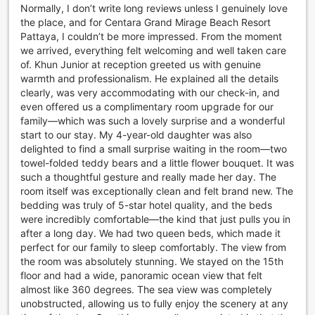
både tvättservice och kemtvätt, vilket gör att du kan
Normally, I don’t write long reviews unless I genuinely love
packa lätt och alltid se ditt bästa ut. Dessutom finns det
the place, and for Centara Grand Mirage Beach Resort
säkerhetsboxar tillgängliga för att skydda dina värdesaker,
Pattaya, I couldn’t be more impressed. From the moment
samt bagageförvaring för att underlätta din avresa eller
we arrived, everything felt welcoming and well taken care
ankomst.
of. Khun Junior at reception greeted us with genuine
För att göra din vistelse ännu mer bekväm har Centara
warmth and professionalism. He explained all the details
Grand Mirage även gratis wi-fi i alla rum och offentliga
clearly, was very accommodating with our check-in, and
områden, vilket gör att du enkelt kan hålla kontakten med
even offered us a complimentary room upgrade for our
nära och kära eller planera dina äventyr i Pattaya.
family—which was such a lovely surprise and a wonderful
Concierge-tjänsten står till din tjänst för att hjälpa dig med
start to our stay. My 4-year-old daughter was also
allt från bokningar till lokala rekommendationer, och för
delighted to find a small surprise waiting in the room—two
dem som söker en mer exklusiv upplevelse finns tillgång till
towel-folded teddy bears and a little flower bouquet. It was
en executive lounge. Hotellet har även ett avsett
such a thoughtful gesture and really made her day. The
rökområde, vilket säkerställer att alla gäster kan njuta av
room itself was exceptionally clean and felt brand new. The
sin vistelse i en bekväm och välkomnande miljö.
bedding was truly of 5-star hotel quality, and the beds
were incredibly comfortable—the kind that just pulls you in
Transportfaciliteter på Centara Grand Mirage Beach
after a long day. We had two queen beds, which made it
Resort Pattaya
perfect for our family to sleep comfortably. The view from
the room was absolutely stunning. We stayed on the 15th
Centara Grand Mirage Beach Resort Pattaya erbjuder en
floor and had a wide, panoramic ocean view that felt
rad utmärkta transportfaciliteter som gör din vistelse både
almost like 360 degrees. The sea view was completely
bekväm och oförglömlig. Resorten tillhandahåller en smidig
unobstructed, allowing us to fully enjoy the scenery at any
flygtransfer, så du enkelt kan ta dig till och från den