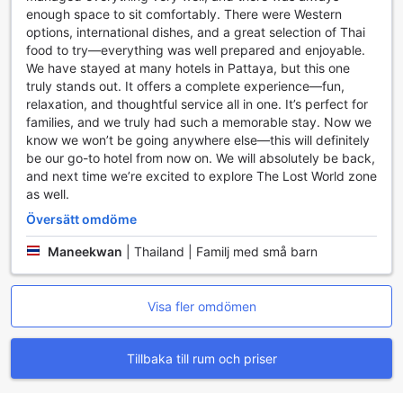
bekvämligheter. Varje rum har luftkonditionering för att
enough space to sit comfortably. There were Western
säkerställa en behaglig temperatur, oavsett väder utanför.
options, international dishes, and a great selection of Thai
Du kommer att uppskatta de mjuka badrockarna som finns
food to try—everything was well prepared and enjoyable.
tillgängliga för att ge en extra känsla av lyx och
We have stayed at many hotels in Pattaya, but this one
avkoppling. För underhållning kan du njuta av ett urval av
truly stands out. It offers a complete experience—fun,
inhouse-filmer på den platta TV:n som erbjuder satellit- och
relaxation, and thoughtful service all in one. It’s perfect for
kabelkanaler, perfekt för en mysig kväll inomhus.
families, and we truly had such a memorable stay. Now we
Rummen har också en separat vardagsrum för att ge dig
know we won’t be going anywhere else—this will definitely
mer utrymme att koppla av. Du kan njuta av din egen
be our go-to hotel from now on. We will absolutely be back,
balkong eller terrass där du kan andas in den friska
and next time we’re excited to explore The Lost World zone
havsluften och njuta av den vackra utsikten. För att göra
as well.
din vistelse ännu mer bekväm finns det en minibar, kylskåp
Översätt omdöme
och en kaffemaskin för att förbereda ditt morgonkaffe eller
te. Dessutom finns det gratis flaskvatten, toalettartiklar,
Maneekwan
|
Thailand | Familj med små barn
sängkläder och handdukar av hög kvalitet samt
mörkläggningsgardiner som garanterar en god natts sömn.
Visa fler omdömen
Matupplevelser på Centara Grand Mirage Beach Resort
Pattaya
Tillbaka till rum och priser
På Centara Grand Mirage Beach Resort Pattaya är
matupplevelsen en fest för sinnena, där varje måltid är en