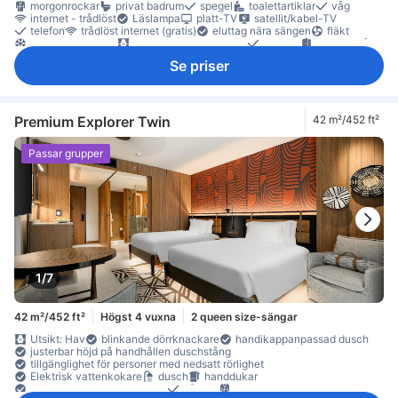
morgonrockar
privat badrum
spegel
toalettartiklar
våg
internet - trådlöst
Läslampa
platt-TV
satellit/kabel-TV
telefon
trådlöst internet (gratis)
eluttag nära sängen
fläkt
luftkonditionering
mörkläggningsgardiner
paraply
privat ingång
sängkläder
tillträde till executive-lounge
tofflor
väckarklocka
Se priser
väckningsservice
gratis snabbkaffe
gratis te
gratis vatten på flaska
kaffe-/tekokare
kylskåp
Vattenkokare
balkong/terrass
papperskorgar
separat vardagsrum
sittmöbler
skrivbord
soffa
garderob
klädhängare
möjlighet att stryka kläder
sybehör
Barnsäng (på begäran)
Premium Explorer Twin
42 m²/452 ft²
individuell luftkonditionering
rökdetektor
Rökpolicy - rökfria rum tillgängliga
Säkerhets-/skyddsfunktioner
Passar grupper
värdeskåp på rummet
1/7
42 m²/452 ft²
Högst 4 vuxna
2 queen size-sängar
Utsikt: Hav
blinkande dörrknackare
handikappanpassad dusch
justerbar höjd på handhållen duschstång
tillgänglighet för personer med nedsatt rörlighet
Elektrisk vattenkokare
dusch
handdukar
Handikappanpassad toalett
hårtork
morgonrockar