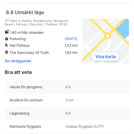
8.8
Utmärkt läge
277 Moo 5, Naklua, Banglamung, Wongamat
Beach, Pattaya, Chon Buri, Thailand, 20150
140 m från stranden
Parkering
GRATIS
Hat Pattaya
1,02 km
The Sanctuary Of Truth
1,63 km
Visa karta
Se närliggande
Bra att veta
Valuta för pengarna
8.4
Avstånd till centrum
5 km
Lägesbetyg
8.8
Närmaste flygplats
Utapao flygplats (UTP)