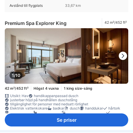
Avstånd till flygplats
33,67 km
Premium Spa Explorer King
42 m²/452 ft²
1/10
42 m²/452 ft²
Högst 4 vuxna
1 king size-säng
Utsikt: Hav
handikappanpassad dusch
justerbar höjd på handhållen duschstång
tillgänglighet för personer med nedsatt rörlighet
Elektrisk vattenkokare
badkar
dusch
handdukar
hårtork
morgonrockar
privat badrum
separat dusch & badkar
spegel
toalettartiklar
våg
internet - trådlöst
platt-TV
Se priser
satellit/kabel-TV
telefon
trådlöst internet (gratis)
trådlöst internet - avgift tillkommer
Concierge
eluttag nära sängen
fläkt
ljudisolerat
luftkonditionering
mörkläggningsgardiner