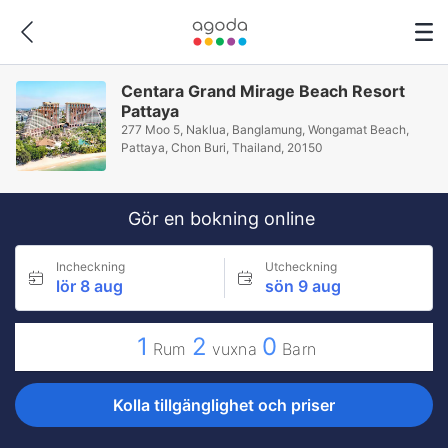
Centara Grand Mirage Beach Resort
Pattaya
277 Moo 5, Naklua, Banglamung, Wongamat Beach,
Pattaya, Chon Buri, Thailand, 20150
Gör en bokning online
Incheckning
Utcheckning
lör 8 aug
sön 9 aug
1
2
0
Rum
vuxna
Barn
Kolla tillgänglighet och priser