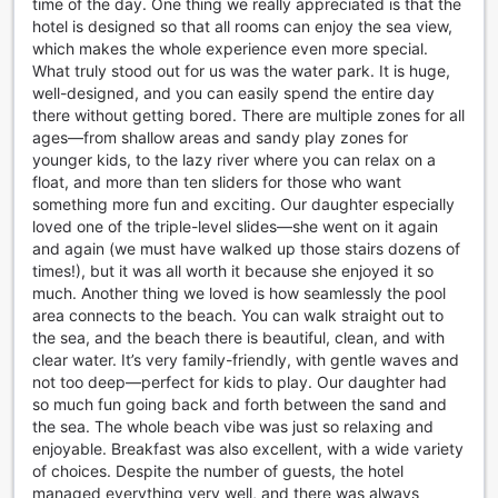
time of the day. One thing we really appreciated is that the
närliggande flygplatsen utan krångel. Dessutom finns det
hotel is designed so that all rooms can enjoy the sea view,
en omfattande shuttleservice som gör det möjligt för
which makes the whole experience even more special.
gästerna att utforska Pattaya och dess omgivningar utan
What truly stood out for us was the water park. It is huge,
att behöva oroa sig för transport. För dem som föredrar att
well-designed, and you can easily spend the entire day
ta sig runt på egen hand finns det också en taxi-service
there without getting bored. There are multiple zones for all
tillgänglig, vilket ger ytterligare flexibilitet för att upptäcka
ages—from shallow areas and sandy play zones for
området i din egen takt.
younger kids, to the lazy river where you can relax on a
För dem som reser med bil erbjuder Centara Grand Mirage
float, and more than ten sliders for those who want
Beach Resort Pattaya en gratis parkering på plats, vilket
something more fun and exciting. Our daughter especially
gör det enkelt att parkera ditt fordon utan extra kostnad.
loved one of the triple-level slides—she went on it again
Resortens valet-tjänst säkerställer att din bil tas om hand
and again (we must have walked up those stairs dozens of
på bästa sätt, så att du kan fokusera på att njuta av din
times!), but it was all worth it because she enjoyed it so
semester. Med dessa transportalternativ kan du vara säker
much. Another thing we loved is how seamlessly the pool
på att alla dina behov tillgodoses, vilket gör din vistelse
area connects to the beach. You can walk straight out to
ännu mer avkopplande och njutbar.
the sea, and the beach there is beautiful, clean, and with
clear water. It’s very family-friendly, with gentle waves and
Rumfaciliteter på Centara Grand Mirage Beach Resort
not too deep—perfect for kids to play. Our daughter had
Pattaya
so much fun going back and forth between the sand and
the sea. The whole beach vibe was just so relaxing and
På Centara Grand Mirage Beach Resort Pattaya kan du
enjoyable. Breakfast was also excellent, with a wide variety
förvänta dig en avkopplande och bekväm vistelse i
of choices. Despite the number of guests, the hotel
eleganta rum som är utrustade med alla moderna
managed everything very well, and there was always