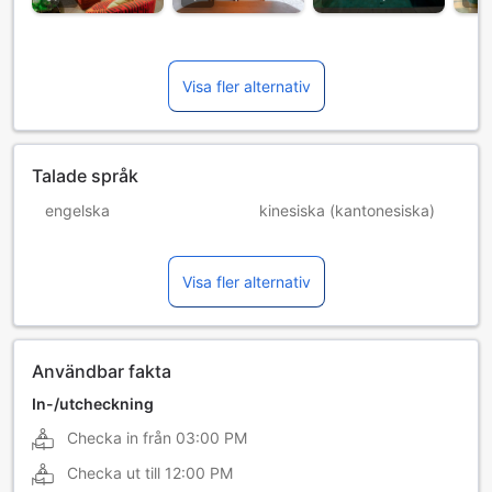
Visa fler alternativ
Talade språk
engelska
kinesiska (kantonesiska)
kinesiska (mandarin)
ryska
Visa fler alternativ
thailändska
tjeckiska
ukrainska
Användbar fakta
In-/utcheckning
Checka in från
03:00 PM
Checka ut till
12:00 PM