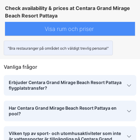
mörkläggningsgardiner
paraply
sängkläder
tofflor
väckningsservice
diskmaskin
gratis snabbkaffe
gratis te
Check availability & prices at Centara Grand Mirage
gratis vatten på flaska
kaffe-/tekokare
kylskåp
Vattenkokare
daglig städning
anslutande rum
balkong/terrass
Fönster
Beach Resort Pattaya
Fönster som kan öppnas
papperskorgar
sittmöbler
skrivbord
soffa
Uppfällbar säng
garderob
klädhängare
möjlighet att stryka kläder
sybehör
Barnsäng (på begäran)
Visa rum och priser
individuell luftkonditionering
rökdetektor
Säkerhets-/skyddsfunktioner
värdeskåp på rummet
"Bra restauranger på området och väldigt trevlig personal"
Vanliga frågor
Erbjuder Centara Grand Mirage Beach Resort Pattaya
flygplatstransfer?
Har Centara Grand Mirage Beach Resort Pattaya en
pool?
Vilken typ av sport- och utomhusaktiviteter som inte
är vattensporter är tillgängliga på Centara Grand