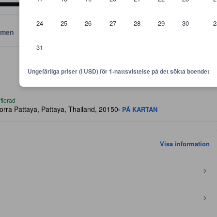
24
25
26
27
28
29
30
2
men
Läge
Policyer
31
 är riktlinjer för vilken nivå av komfort, faciliteter samt bekvämlighete
ng visar en verified symbol med sina stjärnor.
Ungefärliga priser (i USD) för 1-nattsvistelse på det sökta boendet
ifierad
rra Pattaya, Pattaya, Thailand, 20150
- PÅ KARTAN
Visa information