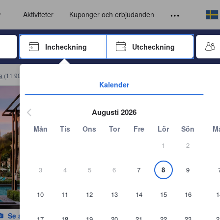
rt en vistelse innan omdömet kan skickas. Betyg och kommentarer som d
ya
ya
Välj ditt 
Välj valut
Aktiviteter
Kuponger och erbjudanden
 använd piltangenterna eller tabbtangenten för att navigera, tryck på Enter för 
Incheckning
Utcheckning
Tryck på Enter för att börja navigera genom datumväljaren. Använd pi
a
(
11 909
)
Boka Cape Dara Resort
Kalender
Augusti 2026
Mån
Tis
Ons
Tor
Fre
Lör
Sön
M
1
2
3
4
5
6
7
8
9
10
11
12
13
14
15
16
1
Se alla foton
17
18
19
20
21
22
23
2