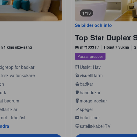
1/13
Se bilder och info
Top Star Duplex 
h 1 king size-säng
96 m²/1033 ft²
Högst 7 vuxna
2
Passar grupper
dgrepp för badkar
Utsikt: Hav
trisk vattenkokare
visuellt larm
ch
badkar
tork
handdukar
vat badrum
morgonrockar
ettartiklar
spegel
rnet - trådlöst
betalfilmer
andra
satellit/kabel-TV