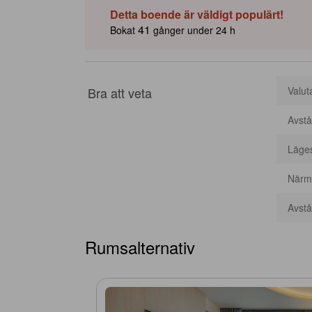
Detta boende är väldigt populärt!
41
Bokat
gånger under 24 h
Bra att veta
Valut
Avstå
Läge
Närma
Avstån
Rumsalternativ