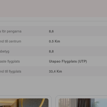
a för pengarna
8,6
nd till centrum
0.5 Km
sbetyg
8,8
ste flygplats
Utapao Flygplats (UTP)
d till flygplats
33,4 Km