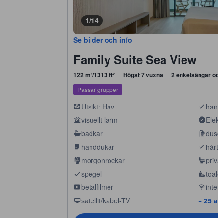
1/14
Se bilder och info
Family Suite Sea View
122 m²/1313 ft²
Högst 7 vuxna
2 enkelsängar oc
Passar grupper
Utsikt: Hav
han
visuellt larm
Elek
badkar
dus
handdukar
hår
morgonrockar
pri
spegel
toal
betalfilmer
inte
satellit/kabel-TV
+ 25 