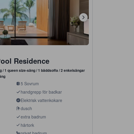
Pool Residence
 / 1 queen size-säng / 1 bäddsoffa / 2 enkelsängar
säng
5 Sovrum
handgrepp för badkar
Elektrisk vattenkokare
dusch
extra badrum
hårtork
privat badrum