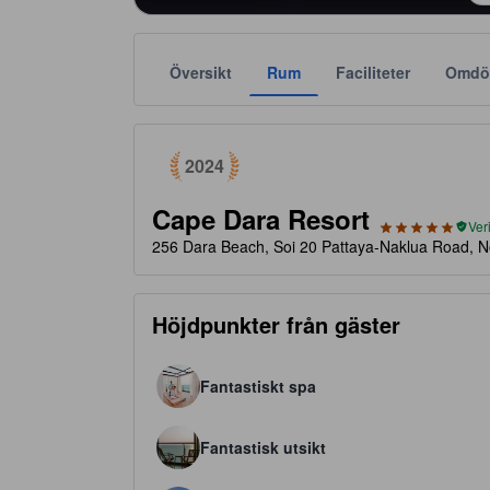
Översikt
Rum
Faciliteter
Omdö
tooltip
Utnämnd till bästa valet av Agodas resenärer 2024.
Stjärnklassificeringar tillhandahålls av boendena och
Myndighetsverifierade betyg
tooltip
tooltip
5 av 5 stjärnor
Boenden med myndighetsverifierad stjärnklassificeri
2024
Cape Dara Resort
Ver
256 Dara Beach, Soi 20 Pattaya-Naklua Road, No
Höjdpunkter från gäster
Fantastiskt spa
Fantastisk utsikt