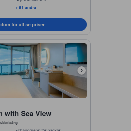
+ 51 andra
tum för att se priser
 with Sea View
dubbelsäng
handgrepp för badkar