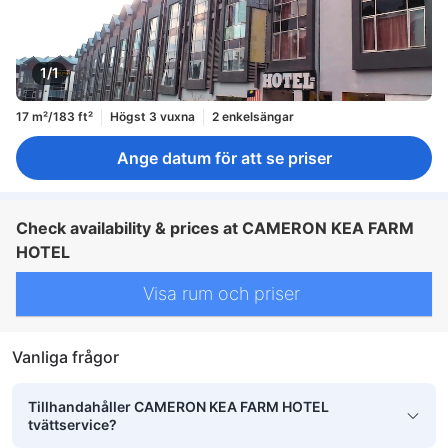
1/1
17 m²/183 ft²
Högst 3 vuxna
2 enkelsängar
Ange datum för att se priser
Check availability & prices at CAMERON KEA FARM
HOTEL
Visa rum och priser
Vanliga frågor
Tillhandahåller CAMERON KEA FARM HOTEL
tvättservice?