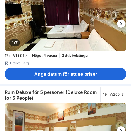
1/7
17 m²/183 ft²
Högst 4 vuxna
2 dubbelsängar
Utsikt: Berg
Ange datum för att se priser
Rum Deluxe för 5 personer (Deluxe Room
19 m²/205 ft²
for 5 People)