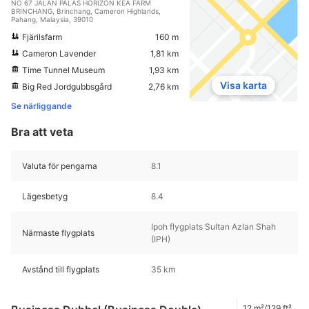
NO 67 JALAN PALAS HORIZON KEA FARM
BRINCHANG, Brinchang, Cameron Highlands,
Pahang, Malaysia, 39010
Fjärilsfarm
160 m
Cameron Lavender
1,81 km
Time Tunnel Museum
1,93 km
Visa karta
Big Red Jordgubbsgård
2,76 km
Se närliggande
Bra att veta
Valuta för pengarna
8.1
Lägesbetyg
8.4
Ipoh flygplats Sultan Azlan Shah
Närmaste flygplats
(IPH)
Avstånd till flygplats
35 km
12 m²/129 ft²