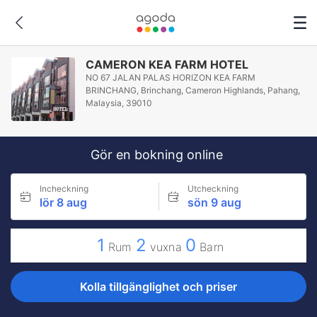
CAMERON KEA FARM HOTEL
NO 67 JALAN PALAS HORIZON KEA FARM
BRINCHANG, Brinchang, Cameron Highlands, Pahang,
Malaysia, 39010
Gör en bokning online
Incheckning
Utcheckning
lör 8 aug
sön 9 aug
1
2
0
Rum
vuxna
Barn
Kolla tillgänglighet och priser