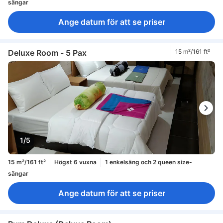
sängar
Ange datum för att se priser
Deluxe Room - 5 Pax
15 m²/161 ft²
1/5
15 m²/161 ft²
Högst 6 vuxna
1 enkelsäng och 2 queen size-
sängar
Ange datum för att se priser