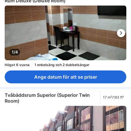
Rum Deluxe (Deluxe Room)
1/4
Högst 6 vuxna
1 enkelsäng och 2 dubbelsängar
Ange datum för att se priser
Tvåbäddsrum Superior (Superior Twin
17 m²/183 ft²
Room)