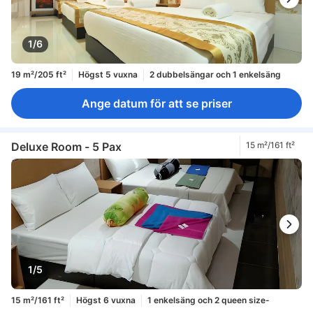
1/6
19 m²/205 ft²
Högst 5 vuxna
2 dubbelsängar och 1 enkelsäng
Ange datum för att se priser
Deluxe Room - 5 Pax
15 m²/161 ft²
1/5
15 m²/161 ft²
Högst 6 vuxna
1 enkelsäng och 2 queen size-