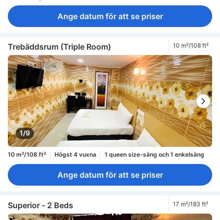
Ange datum för att se priser
Trebäddsrum (Triple Room)
10 m²/108 ft²
1/9
10 m²/108 ft²
Högst 4 vuxna
1 queen size-säng och 1 enkelsäng
Ange datum för att se priser
Superior - 2 Beds
17 m²/183 ft²