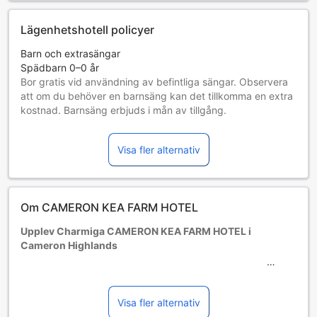
Lägenhetshotell policyer
Barn och extrasängar
Spädbarn 0–0 år
Bor gratis vid användning av befintliga sängar. Observera
att om du behöver en barnsäng kan det tillkomma en extra
kostnad. Barnsäng erbjuds i mån av tillgång.
Barn 1–2 år
Bor gratis om befintliga sängar används.
Visa fler alternativ
Gäster 3 år och äldre betraktas som vuxna
Tillgång av extrasängar beror på vilket rum du väljer. Var
god kontrollera rummets beläggning för mer information.
Vid bokning av fler än 5 rum är det möjligt att andra regler
Om CAMERON KEA FARM HOTEL
och tillägg gäller.
Upplev Charmiga CAMERON KEA FARM HOTEL i
Cameron Highlands
Välkommen till CAMERON KEA FARM HOTEL, en mysig och
prisvärd tvåstjärnig oas belägen i de natursköna Cameron
Highlands, Malaysia. Här kan du njuta av den friska
Visa fler alternativ
bergsluften och den lugna atmosfären som omger hotellet.