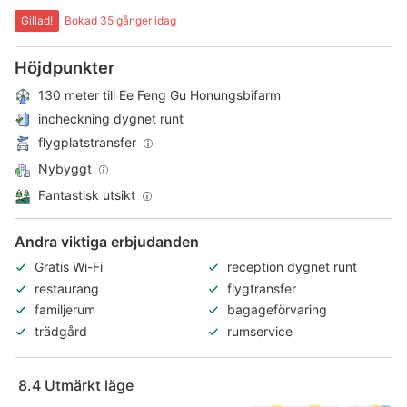
Gillad!
Bokad 35 gånger idag
Höjdpunkter
130 meter till Ee Feng Gu Honungsbifarm
incheckning dygnet runt
flygplatstransfer
Nybyggt
Fantastisk utsikt
Andra viktiga erbjudanden
Gratis Wi-Fi
reception dygnet runt
restaurang
flygtransfer
familjerum
bagageförvaring
trädgård
rumservice
8.4
Utmärkt läge