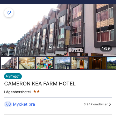
1/59
Stjärnklassificering: 2 stjärnor
Nybyggt
CAMERON KEA FARM HOTEL
Lägenhetshotell
7,8
Mycket bra
6 947 omdömen