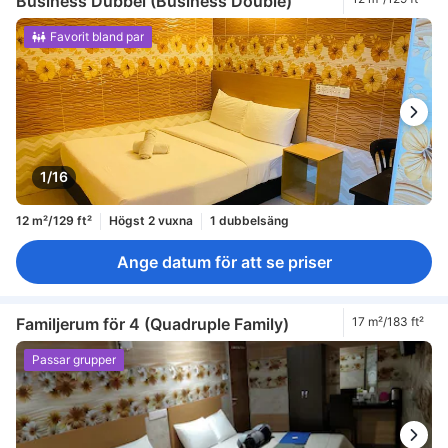
Business Dubbel (Business Double)
Favorit bland par
1/16
12 m²/129 ft²
Högst 2 vuxna
1 dubbelsäng
Ange datum för att se priser
Familjerum för 4 (Quadruple Family)
17 m²/183 ft²
Passar grupper