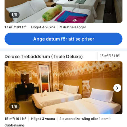
1/9
17 m²/183 ft²
Högst 4 vuxna
2 dubbelsängar
Ange datum för att se priser
Deluxe Trebäddsrum (Triple Deluxe)
15 m²/161 ft²
1/9
15 m²/161 ft²
Högst 3 vuxna
1 queen size-säng eller 1 semi-
dubbelsäng