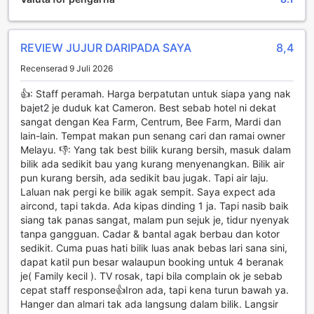
njuta av den friska luften och den lugna atmosfären. Strosa
längs de välskötta stigarna, ta in dofterna av blommor och
grönska, och låt dig inspireras av den omgivande
REVIEW JUJUR DARIPADA SAYA
8,4
skönheten i Cameron Highlands.
För den som söker lite mer aktivitet finns det även möjlighet
Recenserad 9 Juli 2026
att delta i olika utomhusaktiviteter, som picknickar i
trädgården eller att njuta av en kopp te under den öppna
👍: Staff peramah. Harga berpatutan untuk siapa yang nak
himlen. Barnen kan leka fritt på de grönskande
bajet2 je duduk kat Cameron. Best sebab hotel ni dekat
gräsmattorna, vilket ger föräldrarna en chans att koppla av
sangat dengan Kea Farm, Centrum, Bee Farm, Mardi dan
och njuta av den fridfulla miljön. Med en perfekt
lain-lain. Tempat makan pun senang cari dan ramai owner
kombination av avkoppling och lek, erbjuder CAMERON
Melayu. 👎: Yang tak best bilik kurang bersih, masuk dalam
KEA FARM HOTEL en underbar plats för både familjer och
bilik ada sedikit bau yang kurang menyenangkan. Bilik air
par att skapa oförglömliga minnen.
pun kurang bersih, ada sedikit bau jugak. Tapi air laju.
Laluan nak pergi ke bilik agak sempit. Saya expect ada
Bekvämlighetsfaciliteter på CAMERON KEA FARM HOTEL
aircond, tapi takda. Ada kipas dinding 1 ja. Tapi nasib baik
siang tak panas sangat, malam pun sejuk je, tidur nyenyak
CAMERON KEA FARM HOTEL erbjuder en rad
tanpa gangguan. Cadar & bantal agak berbau dan kotor
bekvämlighetsfaciliteter som gör din vistelse både bekväm
sedikit. Cuma puas hati bilik luas anak bebas lari sana sini,
och avkopplande. Med en effektiv tvättservice kan du
dapat katil pun besar walaupun booking untuk 4 beranak
enkelt hålla dina kläder fräscha och rena under din tid i de
je( Family kecil ). TV rosak, tapi bila complain ok je sebab
frodiga Cameron Highlands. Oavsett om du är här för en
cepat staff response👍Iron ada, tapi kena turun bawah ya.
kort eller lång vistelse, kommer denna service att spara tid
Hanger dan almari tak ada langsung dalam bilik. Langsir