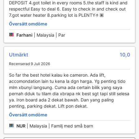
omgivningarna.
DEPOSIT 4.got toilet in every rooms 5.the staff is kind and
För dem som vill ha en mer personlig upplevelse finns det
respectful Easy to deal 6. Easy to check in and check out
även möjlighet att beställa rumservice, där du kan njuta av
7.got water heater 8.parking lot is PLENTY🤌🏽
din måltid i komforten av ditt eget rum. Oavsett om du är
Översätt omdöme
sugen på en lätt lunch eller en utsökt middag, kommer
hotellets dedikerade personal att se till att varje måltid är
Farhani
|
Malaysia | Par
en minnesvärd upplevelse. Låt dig förföras av de lokala
delikatesserna och njut av en kulinarisk resa mitt i den
natursköna skönheten av Cameron Highlands.
Utmärkt
10,0
Rumserbjudanden på CAMERON KEA FARM HOTEL
Recenserad 9 Juli 2026
So far the best hotel kalau ke cameron. Ada lift,
På CAMERON KEA FARM HOTEL kan gästerna välja mellan
accomondation lain tu kena la dgn harga. Yg penting tido
flera unika rumstyper som passar olika behov och sällskap.
mlm xbunyi langsung. Cuma ada certain bilik yang saya
Den praktiska Business Double Room, med sina 11
pernah dduk tu tilam dia xbrapa nk best sgt tapi still selesa
kvadratmeter, erbjuder en bekväm atmosfär med en
ya. Iron board ada 2 dekat bawah. Dan yang paling
dubbelsäng, perfekt för affärsresenärer som söker en
penting, parking dekat. Lift pon dekat.
avkopplande plats att återhämta sig. För större grupper är
Deluxe Room för 5 personer en utmärkt lösning, med gott
Översätt omdöme
om utrymme för att umgås och njuta av stunden
NUR
|
Malaysia | Familj med små barn
tillsammans. För familjer eller vänner som reser tillsammans
finns den rymliga Quadruple Room med eget badrum,
vilket garanterar komfort och avskildhet. Slutligen, Triple