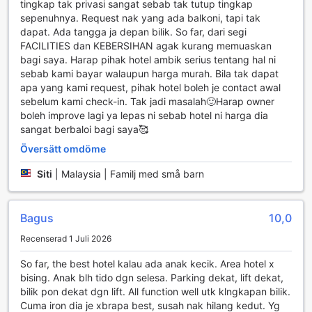
och ge dig mer möjlighet att utforska området.
tingkap tak privasi sangat sebab tak tutup tingkap
Dessutom erbjuder hotellet gratis wi-fi i alla rum, vilket gör
sepenuhnya. Request nak yang ada balkoni, tapi tak
det enkelt för dig att hålla kontakten med nära och kära
dapat. Ada tangga ja depan bilik. So far, dari segi
eller planera dina aktiviteter under din vistelse. Du kan
FACILITIES dan KEBERSIHAN agak kurang memuaskan
surfa på nätet, streama dina favoritprogram eller bara njuta
bagi saya. Harap pihak hotel ambik serius tentang hal ni
av att dela dina reseupplevelser i realtid. För att säkerställa
sebab kami bayar walaupun harga murah. Bila tak dapat
att ditt rum alltid är i toppskick, ingår daglig städning i
apa yang kami request, pihak hotel boleh je contact awal
hotellets tjänster. Detta gör att du kan koppla av och njuta
sebelum kami check-in. Tak jadi masalah🙂Harap owner
av din tid i lugn och ro, med vetskapen om att ditt boende
boleh improve lagi ya lepas ni sebab hotel ni harga dia
alltid är fräscht och välkomnande.
sangat berbaloi bagi saya🥰
Översätt omdöme
Rumfaciliteter på CAMERON KEA FARM HOTEL
Siti
|
Malaysia | Familj med små barn
På CAMERON KEA FARM HOTEL erbjuder vi en
avkopplande och bekväm vistelse med moderna rum som
är utrustade med allt du behöver för att känna dig som
Bagus
10,0
hemma. Varje rum har en platt-TV, perfekt för att njuta av
dina favoritprogram eller filmer efter en lång dag av
Recenserad 1 Juli 2026
utforskning i de vackra Cameron Highlands. Oavsett om du
So far, the best hotel kalau ada anak kecik. Area hotel x
reser ensam, med familj eller vänner, kommer du att
bising. Anak blh tido dgn selesa. Parking dekat, lift dekat,
uppskatta den underhållning och avkoppling som vår TV
bilik pon dekat dgn lift. All function well utk klngkapan bilik.
ger.
Cuma iron dia je xbrapa best, susah nak hilang kedut. Yg
Vi förstår vikten av komfort och hygien, därför