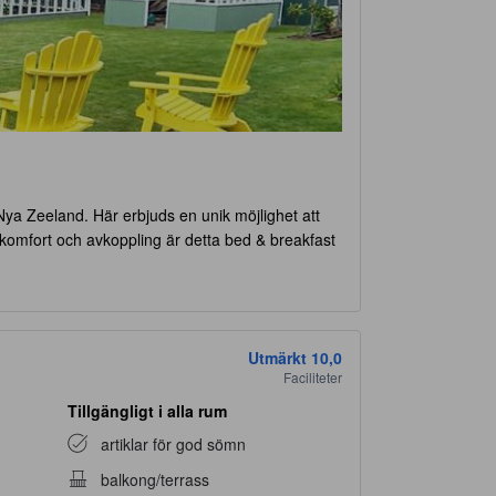
 Nya Zeeland. Här erbjuds en unik möjlighet att
 komfort och avkoppling är detta bed & breakfast
ed & Breakfast
från klockan 14:00 och låt er
njuta av en lugn morgon innan avfärd. Observera
er kan tillkomma. Oavsett om ni är här för att
rglömlig upplevelse.
Utmärkt
10,0
Faciliteter
Tillgängligt i alla rum
stelse både rolig och minnesvärd. Den lummiga
artiklar för god sömn
romenad bland blommorna eller slår dig ner med en
balkong/terrass
r den omgivande naturen. För de som söker mer