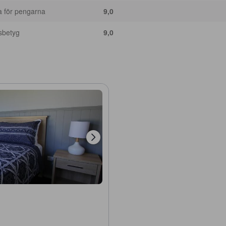
a för pengarna
9,0
sbetyg
9,0