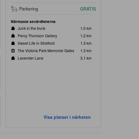
Parkering
GRATIS
Närmaste sevärdheterna
Junk in the trunk
1,0 km
Percy Thomson Gallery
1,2 km
Sweet Life in Stratford
1,3 km
The Victoria Park Memorial Gates
1,3 km
Lavender Lane
3,1 km
Visa platser i närheten