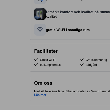
Utmärkt komfort och kvalitet på rumm
kvalitet
gratis Wi-Fi i samtliga rum
Faciliteter
Gratis Wi-Fi
Gratis parkering
balkong/terrass
trädgård
Om oss
Med sitt bekväma läge i Stratford-delen av Mount Taranaki,
matställen. Detta 4.0-stjärniga boende är fullpackat med fac
Läs mer