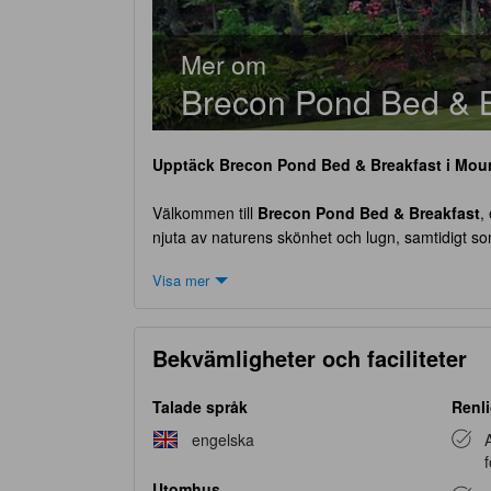
Mer om
Brecon Pond Bed & B
Upptäck
Brecon Pond Bed & Breakfast
i Moun
Välkommen till
Brecon Pond Bed & Breakfast
,
njuta av naturens skönhet och lugn, samtidigt so
det idealiska valet för både par och enskilda r
Visa mer
förföras av den natursköna omgivningen. Vänlige
också att hotellet har en strikt policy gällande ba
utforska den spektakulära naturen eller bara för
Bekvämligheter och faciliteter
Underhållningsfaciliteter på
Brecon Pond Bed
Talade språk
Renli
På
Brecon Pond Bed & Breakfast
i vackra Moun
engelska
A
trädgården är en perfekt plats för avkoppling oc
bok under ett träd. Trädgården är också idealisk 
Utomhus