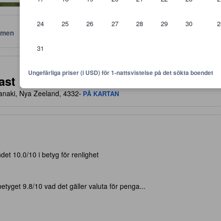
24
25
26
27
28
29
30
2
men
Läge
Policyer
31
 är riktlinjer för vilken nivå av komfort, faciliteter samt bekvämlighete
Ungefärliga priser (i USD) för 1-nattsvistelse på det sökta boendet
ast
ranaki, Nya Zeeland, 4332
- PÅ KARTAN
et 10.0/10 i betyg för renlighet
tyget 9.8/10 vad det gäller valuta för penga...