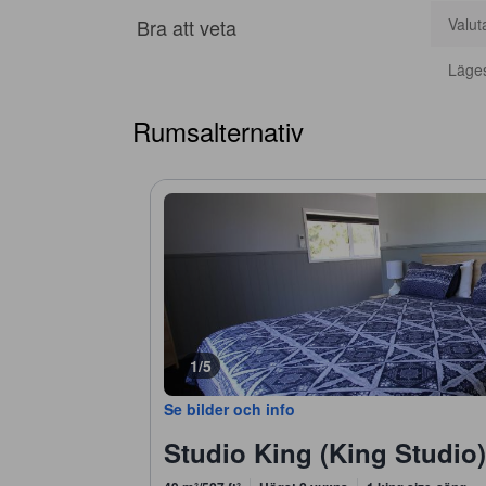
Bra att veta
Valut
Läge
Rumsalternativ
1/5
Se bilder och info
Studio King (King Studio)