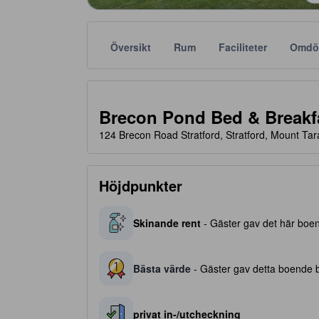
Översikt
Rum
Faciliteter
Omdö
Stjärnklassificeringar tillhandahålls av boendena och
tooltip
4 av 5 stjärnor
Brecon Pond Bed & Breakf
124 Brecon Road Stratford, Stratford, Mount Ta
Höjdpunkter
Skinande rent
- Gäster gav det här boend
Bästa värde
- Gäster gav detta boende be
privat in-/utcheckning