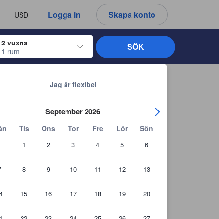
u ser är därför alltid autentiska.
språk
a
Logga in
Skapa konto
USD
att välja
2 vuxna
SÖK
1 rum
ltangenterna för att navigera genom in- och utcheckningsdatumen. När du väl
Tillbaka till sökresultaten
Jag är flexibel
September 2026
ån
Tis
Ons
Tor
Fre
Lör
Sön
1
2
3
4
5
6
7
8
9
10
11
12
13
4
15
16
17
18
19
20
1
22
23
24
25
26
27