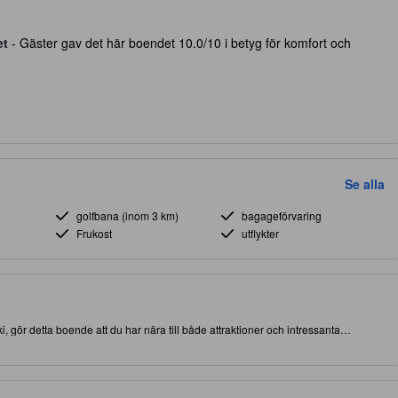
et
- Gäster gav det här boendet 10.0/10 i betyg för komfort och
Se alla
golfbana (inom 3 km)
bagageförvaring
Frukost
utflykter
 gör detta boende att du har nära till både attraktioner och intressanta
iliteter på plats för att förbättra glädjen under, och kvaliteten på, din vistelse.