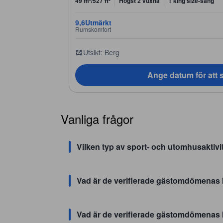
49 m²/527 ft²
Högst 2 vuxna
1 king size-säng
9,6
Utmärkt
Rumskomfort
Utsikt: Berg
Ange datum för att s
Vanliga frågor
Vilken typ av sport- och utomhusaktivi
Vad är de verifierade gästomdömenas
Vad är de verifierade gästomdömenas