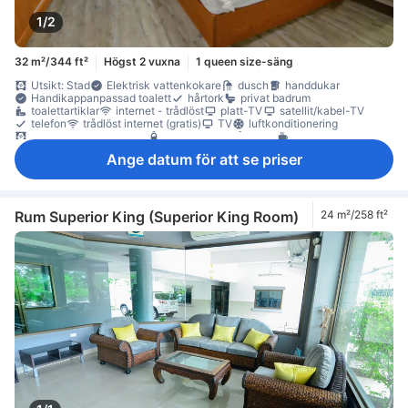
1/2
32 m²/344 ft²
Högst 2 vuxna
1 queen size-säng
Utsikt: Stad
Elektrisk vattenkokare
dusch
handdukar
Handikappanpassad toalett
hårtork
privat badrum
toalettartiklar
internet - trådlöst
platt-TV
satellit/kabel-TV
telefon
trådlöst internet (gratis)
TV
luftkonditionering
mörkläggningsgardiner
gratis vatten på flaska
kaffe-/tekokare
kylskåp
Matbord
Vattenkokare
balkong/terrass
Fönster
Ange datum för att se priser
Fönster som kan öppnas
sittmöbler
skrivbord
soffa
trä/parkettgolv
garderob
klädhängare
Rökpolicy - rökfria rum tillgängliga
tillgängligt via hiss
Rum Superior King (Superior King Room)
24 m²/258 ft²