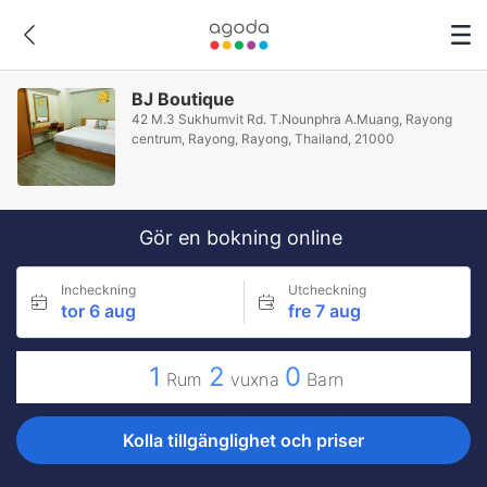
BJ Boutique
42 M.3 Sukhumvit Rd. T.Nounphra A.Muang, Rayong
centrum, Rayong, Rayong, Thailand, 21000
Gör en bokning online
Incheckning
Utcheckning
tor 6 aug
fre 7 aug
1
2
0
Rum
vuxna
Barn
Kolla tillgänglighet och priser