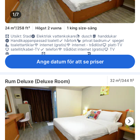
1/7
24 m²/258 ft²
Högst 2 vuxna
1 king size-säng
Utsikt: Stad
Elektrisk vattenkokare
dusch
handdukar
Handikappanpassad toalett
hårtork
privat badrum
spegel
toalettartiklar
internet (gratis)
internet - trådlöst
platt-TV
satellit/kabel-TV
telefon
trådlöst internet (gratis)
TV
luftkonditionering
mörkläggningsgardiner
gratis snabbkaffe
gratis te
gratis vatten på flaska
kaffe-/tekokare
kylskåp
Ange datum för att se priser
Vattenkokare
balkong/terrass
Fönster
skrivbord
trä/parkettgolv
garderob
klädhängare
rökdetektor
Rökpolicy - rökfria rum tillgängliga
tillgängligt via hiss
Rum Deluxe (Deluxe Room)
32 m²/344 ft²