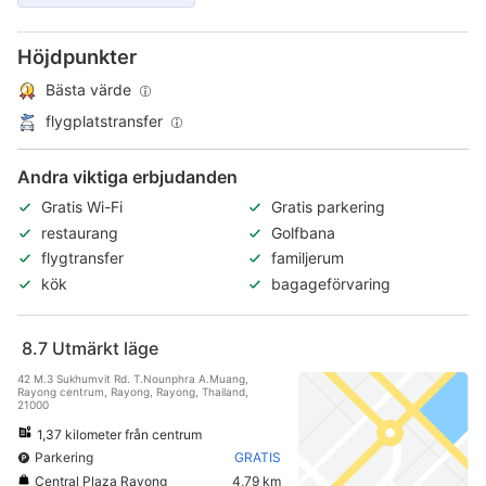
Höjdpunkter
Bästa värde
flygplatstransfer
Andra viktiga erbjudanden
Gratis Wi-Fi
Gratis parkering
restaurang
Golfbana
flygtransfer
familjerum
kök
bagageförvaring
8.7
Utmärkt läge
42 M.3 Sukhumvit Rd. T.Nounphra A.Muang,
Rayong centrum, Rayong, Rayong, Thailand,
21000
1,37 kilometer från centrum
Parkering
GRATIS
Central Plaza Rayong
4,79 km