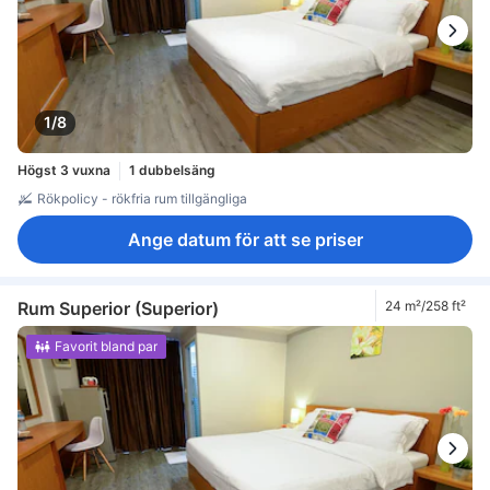
1/8
Högst 3 vuxna
1 dubbelsäng
Rökpolicy - rökfria rum tillgängliga
Ange datum för att se priser
Rum Superior (Superior)
24 m²/258 ft²
Favorit bland par