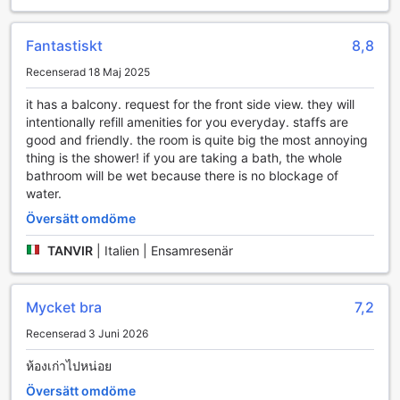
om du vill förbättra ditt handicap eller bara ha kul med
vänner och familj, erbjuder denna golfanläggning en unik
Fantastiskt
8,8
och minnesvärd upplevelse. Med tillgång till professionell
utrustning och möjligheten att boka lektioner med erfarna
Recenserad 18 Maj 2025
instruktörer, är BJ Boutique den perfekta platsen för att
fördjupa sig i golfens värld.
it has a balcony. request for the front side view. they will
intentionally refill amenities for you everyday. staffs are
Bekvämlighetsfaciliteter på BJ Boutique
good and friendly. the room is quite big the most annoying
thing is the shower! if you are taking a bath, the whole
BJ Boutique i Rayong erbjuder en rad
bathroom will be wet because there is no blockage of
bekvämlighetsfaciliteter som gör vistelsen både
water.
avslappnande och praktisk. Gästerna kan njuta av gratis
Översätt omdöme
Wi-Fi i alla rum, vilket gör det enkelt att hålla kontakten
med nära och kära eller planera dagens äventyr. Dessutom
TANVIR
|
Italien | Ensamresenär
finns det Wi-Fi i de allmänna utrymmena, så att du alltid
kan vara uppkopplad oavsett var du befinner dig på
hotellet.
Mycket bra
7,2
För att göra din vistelse ännu mer bekväm erbjuder BJ
Recenserad 3 Juni 2026
Boutique också daglig städning, så att du kan slappna av
utan att behöva tänka på hushållssysslor. Om du har behov
ห้องเก่าไปหน่อย
av att tvätta kläder under din vistelse, finns det både tvätt-
och kemtvätttjänster tillgängliga. För extra bekvämlighet
Översätt omdöme