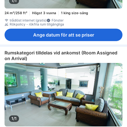
1/1
24 m²/258 ft²
Högst 3 vuxna
1 king size-säng
trådlöst internet (gratis)
Fönster
Rökpolicy - rökfria rum tillgängliga
Ange datum för att se priser
Rumskategori tilldelas vid ankomst (Room Assigned
on Arrival)
1/1