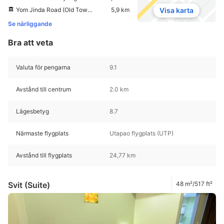
Yom Jinda Road (Old Town Rayong)
5,9 km
Visa karta
Se närliggande
Bra att veta
Valuta för pengarna
9.1
Avstånd till centrum
2.0 km
Lägesbetyg
8.7
Närmaste flygplats
Utapao flygplats (UTP)
Avstånd till flygplats
24,77 km
Svit (Suite)
48 m²/517 ft²