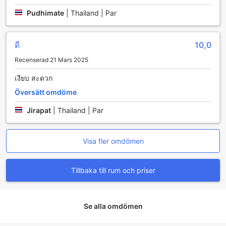
finns en närbutik på hotellet, där du kan hitta allt du
Pudhimate
|
Thailand | Par
behöver, från snacks till researtiklar. Dessutom erbjuder
hotellet bagageförvaring, vilket ger dig friheten att utforska
området utan att behöva bära runt på tunga väskor.
ดี
10,0
Transportmöjligheter på BJ Boutique
Recenserad 21 Mars 2025
BJ Boutique i Rayong erbjuder sina gäster en bekväm och
เงียบ สะดวก
problemfri transportupplevelse med flera praktiska
Översätt omdöme
faciliteter. För dem som anländer med flyg finns det en
smidig flygtransfer som gör det enkelt att nå hotellet direkt
Jirapat
|
Thailand | Par
från flygplatsen. Detta är särskilt värdefullt för resenärer
som vill undvika stressen av att navigera i okända områden
och istället njuta av en avkopplande resa till sitt boende.
Visa fler omdömen
För dem som föredrar att köra själva erbjuder BJ Boutique
en rymlig parkering på plats, helt gratis. Detta gör det
möjligt för gäster att parkera sina bilar utan extra kostnad,
Tillbaka till rum och priser
vilket ger dem friheten att utforska Rayong och dess
omgivningar i sin egen takt. Med dessa
transportmöjligheter säkerställer BJ Boutique att varje gäst
har en smidig och bekväm vistelse.
Se alla omdömen