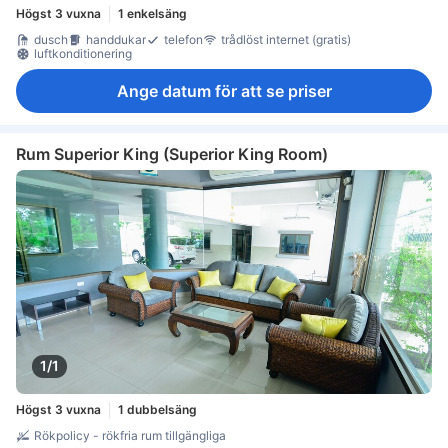
Högst 3 vuxna
1 enkelsäng
dusch
handdukar
telefon
trådlöst internet (gratis)
luftkonditionering
Ange datum för att se priser
Rum Superior King (Superior King Room)
1/1
Högst 3 vuxna
1 dubbelsäng
Rökpolicy - rökfria rum tillgängliga