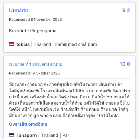
Förutom shopping kan gästerna njuta av en livlig atmosfär
med närliggande caféer och restauranger där du kan
Utmärkt
9,2
smaka på autentiska thailändska rätter eller koppla av med
Recenserad 8 November 2023
en uppfriskande dryck. BJ Boutique är den perfekta basen
för att utforska den lokala scenen, och med så många
Bra värde för pengarna
alternativ inom räckhåll får du verkligen ut det mesta av din
vistelse. Oavsett om du är en ivrig shoppare eller bara vill
tobias
|
Thailand | Familj med små barn
njuta av den pulserande kulturen, kommer BJ Boutique att
ge dig en minnesvärd och underhållande upplevelse.
Sportanläggningar på BJ Boutique
สะอาด ทำเลสะดวกสบาย
10,0
Recenserad 19 Oktober 2025
BJ Boutique i Rayong erbjuder en fantastisk golfupplevelse
direkt på anläggningen, vilket gör det till en idealisk
ห้องพักสะอาดมาก สะอาดที่สุดที่เคยพักในระยอง เดินเท้าเปล่า
destination för golfentusiaster. Den vackert anlagda
ไม่มีฝุ่นซักนิด พักโรงแรมอื่นคืนละ1000กว่าบาท ห้องพักยังสกปรก
golfbanan är perfekt för både nybörjare och erfarna
กว่านี้ แอร์ เครื่องทำน้ำอุ่น ไดร์เป่าผม มีครบ มีแก้น้ำ ชา กาแฟให้
spelare, med utmanande hål och en naturskön omgivning
ด้วย เห็นบอกว่ามีเสื้อคลุมอาบน้ำให้ด้วย แต่ไม่ได้ใช้ หมอนแข็งไป
som bjuder in till avkoppling och fokus. Här kan du njuta av
นิดนึง หน้าโรงแรมมีเซเว่น ร้านซักผ้า ร้านทำผม ร้านนวด ใกล้ๆ
en dag på greenen, omgiven av den tropiska florans
มีปั๊มบางจาก go whole sale คือทำเลดีมากๆค่ะ 10/10ไม่หัก
skönhet och det lugna ljudet av naturen.
Översätt omdöme
Golfbanan på BJ Boutique är inte bara en plats för spel,
utan också en social mötespunkt där gäster kan knyta nya
Tanaporn
|
Thailand | Par
vänskapsband och dela sin passion för sporten. Oavsett