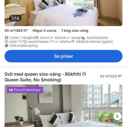
1/12
45 m²/484 ft²
Högst 2 vuxna
1 king size-säng
Utsikt: Trädgård
dusch
hårtork
spegel
toalettartiklar
platt-TV
satellit/kabel-TV
telefon
trådlöst internet (gratis)
luftkonditionering
Se priser
Svit med queen size-säng - Rökfritt (1
30 m²/323 ft²
Queen Suite, No Smoking)
Favorit bland par