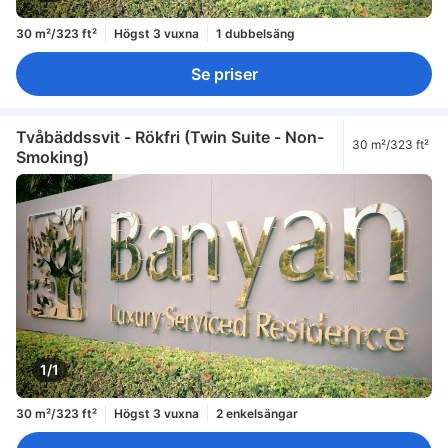
30 m²/323 ft²
Högst 3 vuxna
1 dubbelsäng
Se priser
Tvåbäddssvit - Rökfri (Twin Suite - Non-
30 m²/323 ft²
Smoking)
1/1
30 m²/323 ft²
Högst 3 vuxna
2 enkelsängar