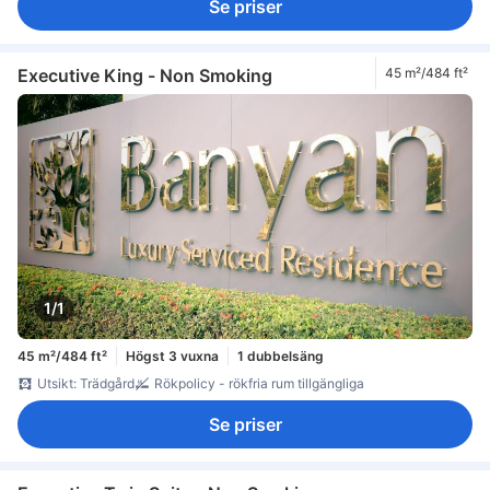
Se priser
Executive King - Non Smoking
45 m²/484 ft²
1/1
45 m²/484 ft²
Högst 3 vuxna
1 dubbelsäng
Utsikt: Trädgård
Rökpolicy - rökfria rum tillgängliga
Se priser