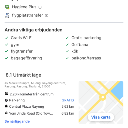
Hygiene Plus
flygplatstransfer
Andra viktiga erbjudanden
Gratis Wi-Fi
Gratis parkering
gym
Golfbana
flygtransfer
kök
bagageförvaring
balkong/terrass
8.1
Utmärkt läge
45 Moo3 Neunpra, Mueng, Rayong centrum,
Rayong, Rayong, Thailand, 21000
2,26 kilometer från centrum
Parkering
GRATIS
Central Plaza Rayong
5,62 km
Yom Jinda Road (Old Town Rayong)
6,82 km
Visa karta
Se närliggande