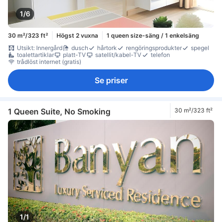
1/6
30 m²/323 ft²
Högst 2 vuxna
1 queen size-säng / 1 enkelsäng
Utsikt: Innergård
dusch
hårtork
rengöringsprodukter
spegel
toalettartiklar
platt-TV
satellit/kabel-TV
telefon
trådlöst internet (gratis)
Se priser
1 Queen Suite, No Smoking
30 m²/323 ft²
1/1