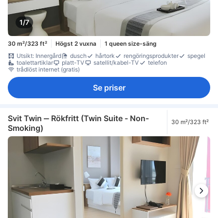
1/7
30 m²/323 ft²
Högst 2 vuxna
1 queen size-säng
Utsikt: Innergård
dusch
hårtork
rengöringsprodukter
spegel
toalettartiklar
platt-TV
satellit/kabel-TV
telefon
trådlöst internet (gratis)
Se priser
Svit Twin ‒ Rökfritt (Twin Suite - Non-
30 m²/323 ft²
Smoking)