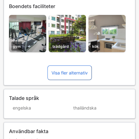
Boendets faciliteter
gym
trädgård
kök
Visa fler alternativ
Talade språk
engelska
thailändska
Användbar fakta