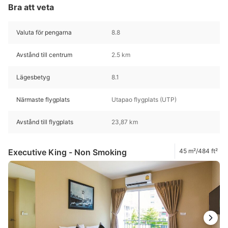
Bra att veta
Valuta för pengarna
8.8
Avstånd till centrum
2.5 km
Lägesbetyg
8.1
Närmaste flygplats
Utapao flygplats (UTP)
Avstånd till flygplats
23,87 km
Executive King - Non Smoking
45 m²/484 ft²