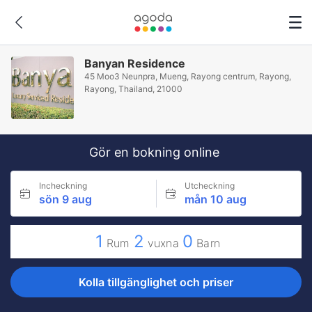
Banyan Residence
45 Moo3 Neunpra, Mueng, Rayong centrum, Rayong,
Rayong, Thailand, 21000
Gör en bokning online
Incheckning
Utcheckning
sön 9 aug
mån 10 aug
1
2
0
Rum
vuxna
Barn
Kolla tillgänglighet och priser