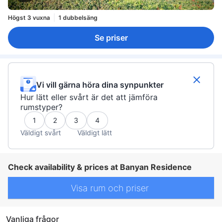
Högst 3 vuxna
1 dubbelsäng
Se priser
Vi vill gärna höra dina synpunkter
Hur lätt eller svårt är det att jämföra
rumstyper?
1
2
3
4
Väldigt svårt
Väldigt lätt
Check availability & prices at Banyan Residence
Visa rum och priser
Vanliga frågor