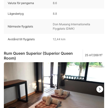
Valuta för pengarna
8.6
Lägesbetyg
8.8
Don Mueang Internationella
Närmaste flygplats
Flygplats (DMK)
Avstånd till flygplats
12,44 km
Rum Queen Superior (Superior Queen
25 m²/269 ft²
Room)