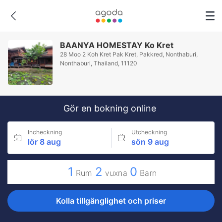
BAANYA HOMESTAY Ko Kret
28 Moo 2 Koh Kret Pak Kret, Pakkred, Nonthaburi,
Nonthaburi, Thailand, 11120
Gör en bokning online
Incheckning
Utcheckning
lör 8 aug
sön 9 aug
1
2
0
Rum
vuxna
Barn
Kolla tillgänglighet och priser