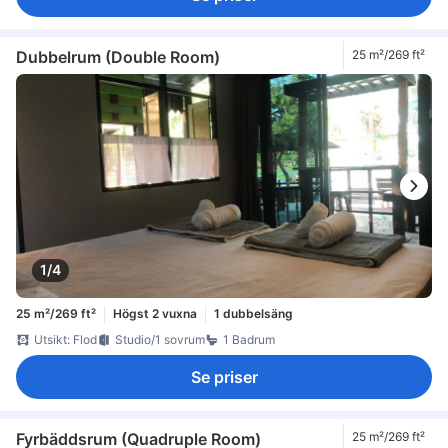
Dubbelrum (Double Room)
25 m²/269 ft²
1/4
25 m²/269 ft²
Högst 2 vuxna
1 dubbelsäng
Utsikt: Flod
Studio/1 sovrum
1 Badrum
Se priser
Fyrbäddsrum (Quadruple Room)
25 m²/269 ft²