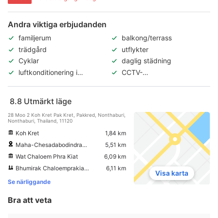
Andra viktiga erbjudanden
familjerum
balkong/terrass
trädgård
utflykter
Cyklar
daglig städning
luftkonditionering i
CCTV-
allmänna utrymmen
övervakningskameror i
gemensamma utrymmen
8.8
Utmärkt läge
28 Moo 2 Koh Kret Pak Kret, Pakkred, Nonthaburi,
Nonthaburi, Thailand, 11120
Koh Kret
1,84 km
Maha-Chesadabodindranusorn Bridge
5,51 km
Wat Chaloem Phra Kiat
6,09 km
Bhumirak Chaloemprakiarti Park
6,11 km
Visa karta
Se närliggande
Bra att veta