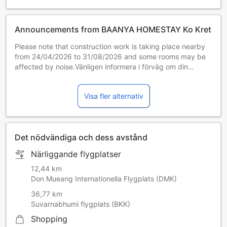
Announcements from BAANYA HOMESTAY Ko Kret
Please note that construction work is taking place nearby
from 24/04/2026 to 31/08/2026 and some rooms may be
affected by noise.Vänligen informera i förväg om din
beräknade ankomsttid. Du kan använda rutan för särskilda
önskemål eller kontakta boendet direkt.
Visa fler alternativ
Kontaktuppgifterna står i bokningsbekräftelsen.
Det nödvändiga och dess avstånd
Närliggande flygplatser
12,44 km
Don Mueang Internationella Flygplats (DMK)
36,77 km
Suvarnabhumi flygplats (BKK)
Shopping