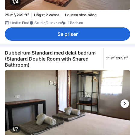
1/4
25 m²/269 ft²
Högst 2 vuxna
1 queen size-säng
Utsikt: Flod
Studio/1 sovrum
1 Badrum
Se priser
Dubbelrum Standard med delat badrum
(Standard Double Room with Shared
25 m²/269 ft²
Bathroom)
1/7