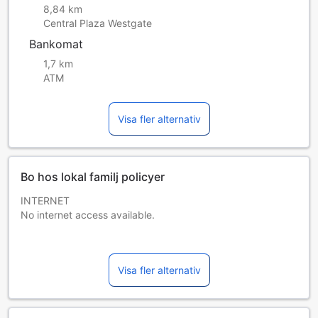
8,84 km
Central Plaza Westgate
Bankomat
1,7 km
ATM
Visa fler alternativ
Bo hos lokal familj policyer
INTERNET
No internet access available.
PARKING
No parking available.
Visa fler alternativ
PETS
Pets are not allowed.