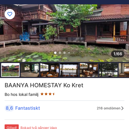
1/66
Stjärnklassificering: 3.5 stjärnor
BAANYA HOMESTAY Ko Kret
Bo hos lokal familj
8,6
Fantastiskt
216 omdömen
Gillad!
Bokad två gånger idag