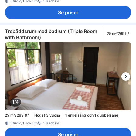
Studio/1 sovrum
1 Badrum
Se priser
Trebäddsrum med badrum (Triple Room
25 m²/269 ft²
with Bathroom)
1/4
25 m²/269 ft²
Högst 3 vuxna
1 enkelsäng och 1 dubbelsäng
Studio/1 sovrum
1 Badrum
Se priser