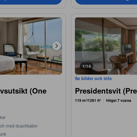
1/14
Se bilder och info
vsutsikt (One
Presidentsvit (Pre
119 m²/1281 ft²
Högst 7 vuxna
kar
ch med duschkabin
tork