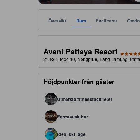
Översikt
Rum
Faciliteter
Omdö
Stjärnklassificeringar tillhandahålls av boendena och
tooltip
5 av 5 stjärnor
Avani Pattaya Resort
218/2-3 Moo 10, Nongprue, Bang Lamung, Pattay
Höjdpunkter från gäster
Utmärkta fitnessfaciliteter
Fantastisk bar
Idealiskt läge