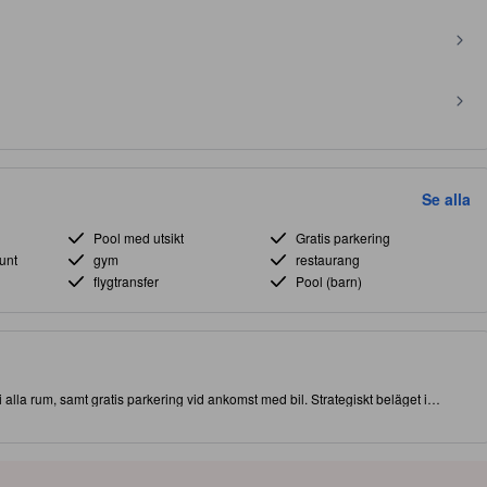
Se alla
Pool med utsikt
Gratis parkering
unt
gym
restaurang
flygtransfer
Pool (barn)
 alla rum, samt gratis parkering vid ankomst med bil. Strategiskt beläget i
okala attraktioner och sevärdheter. Se till att avsätta lite tid för att besöka
ankat med 5.0 stjärnor, detta högkvalitativa boende erbjuder gäster tillgång till