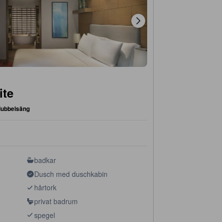
ite
dubbelsäng
badkar
Dusch med duschkabin
hårtork
privat badrum
spegel