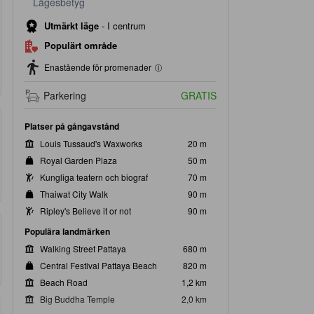
Lägesbetyg
Utmärkt läge
-
I centrum
Populärt område
Enastående för promenader
Parkering
GRATIS
Platser på gångavstånd
Louis Tussaud's Waxworks
20 m
Royal Garden Plaza
50 m
Kungliga teatern och biograf
70 m
Thaiwat City Walk
90 m
Ripley's Believe it or not
90 m
Populära landmärken
Walking Street Pattaya
680 m
Central Festival Pattaya Beach
820 m
Beach Road
1,2 km
Big Buddha Temple
2,0 km