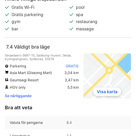
Gratis Wi-Fi
pool
Gratis parkering
spa
gym
restaurang
bar
massage
7.4
Väldigt bra läge
Geojedaero 5697-10, Sadeung-myeon, Geoje,
Kyŏngsangnam, Sydkorea, 53276
Parkering
GRATIS
Asia Mart (Giseong Mart)
3,04 km
Geumsegi Resort
3,47 km
HGV only
5,5 km
Visa karta
Se närliggande
Bra att veta
Valuta för pengarna
8.4
Lägesbetyg
7.4