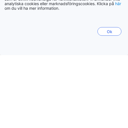
analytiska cookies eller marknadsföringscookies. Klicka på
här
om du vill ha mer information.
Ok
1/1
Högst 9 vuxna
2 queen size-sängar
Ange datum för att se priser
Double Bed Family Two Bedrooms Suite (No Window)
Passar grupper