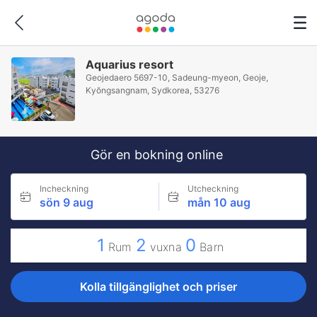
Aquarius resort
Geojedaero 5697-10, Sadeung-myeon, Geoje,
Kyŏngsangnam, Sydkorea, 53276
Gör en bokning online
Incheckning
Utcheckning
sön 9 aug
mån 10 aug
1
2
0
Rum
vuxna
Barn
Kolla tillgänglighet och priser