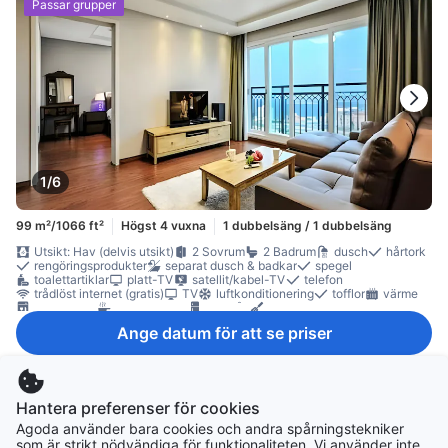
Passar grupper
1/6
99 m²/1066 ft²
Högst 4 vuxna
1 dubbelsäng / 1 dubbelsäng
Utsikt: Hav (delvis utsikt)
2 Sovrum
2 Badrum
dusch
hårtork
rengöringsprodukter
separat dusch & badkar
spegel
toalettartiklar
platt-TV
satellit/kabel-TV
telefon
trådlöst internet (gratis)
TV
luftkonditionering
tofflor
värme
diskmaskin
komplett kök
kylskåp
köksredskap
mikrovågsugn
balkong/terrass
separat vardagsrum
soffa
Ange datum för att se priser
trä/parkettgolv
garderob
klädhängare
möjlighet att stryka kläder
torktumlare
tvättmaskin
rökdetektor
Rökpolicy - rökfria rum tillgängliga
Family Double Suite, 2 Bedrooms
Hantera preferenser för cookies
Agoda använder bara cookies och andra spårningstekniker
Passar grupper
som är strikt nödvändiga för funktionaliteten. Vi använder inte