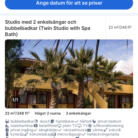
Ange datum för att se priser
Studio med 2 enkelsängar och
bubbelbadkar (Twin Studio with Spa
23 m²/248 ft²
Bath)
1/1
23 m²/248 ft²
Högst 2 vuxna
2 enkelsängar
bubbelbadkar
dusch
handdukar
hårtork
privat badrum
toalettartiklar
betalfilmer
platt-TV
TV
luftkonditionering
privat ingång
sängkläder
väckarklocka
värme
kokvrå
kylskåp
köksredskap
mikrovågsugn
heltäckningsmatta