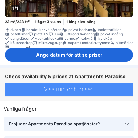
1/1
23 m²/248 ft²
Högst 3 vuxna
1 king size-säng
dusch
handdukar
hårtork
privat badrum
toalettartiklar
betalfilmer
platt-TV
TV
luftkonditionering
privat ingång
sängkläder
väckarklocka
värme
kokvrå
kylskåp
köksredskap
mikrovågsugn
separat matsalsutrymme
sittmöbler
garderob
möjlighet att stryka kläder
Ange datum för att se priser
Check availability & prices at Apartments Paradiso
Visa rum och priser
Vanliga frågor
Erbjuder Apartments Paradiso spatjänster?