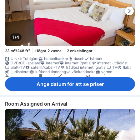
1/4
23 m²/248 ft²
Högst 2 vuxna
2 enkelsängar
Utsikt: Trädgård
bubbelbadkar
dusch
hårtork
DVD/CD-spelare
internet
internet (gratis)
internet - trådlöst
platt-TV
satellit/kabel-TV
trådlöst internet (gratis)
TV
fläkt
ljudisolerat
luftkonditionering
väckarklocka
värme
kaffe-/tekokare
kylskåp
köksredskap
mikrovågsugn
balkong/terrass
skrivbord
garderob
möjlighet att stryka kläder
Ange datum för att se priser
Rökpolicy - rökfria rum tillgängliga
Room Assigned on Arrival