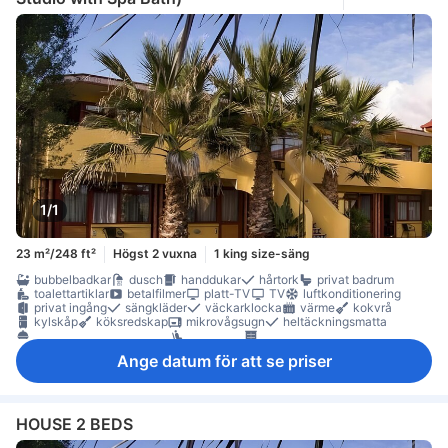
1/1
23 m²/248 ft²
Högst 2 vuxna
1 king size-säng
bubbelbadkar
dusch
handdukar
hårtork
privat badrum
toalettartiklar
betalfilmer
platt-TV
TV
luftkonditionering
privat ingång
sängkläder
väckarklocka
värme
kokvrå
kylskåp
köksredskap
mikrovågsugn
heltäckningsmatta
separat matsalsutrymme
sittmöbler
garderob
möjlighet att stryka kläder
Ange datum för att se priser
HOUSE 2 BEDS