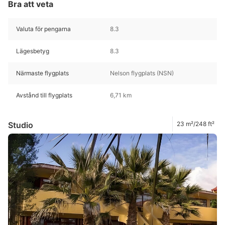
Bra att veta
Valuta för pengarna
8.3
Lägesbetyg
8.3
Närmaste flygplats
Nelson flygplats (NSN)
Avstånd till flygplats
6,71 km
Studio
23 m²/248 ft²