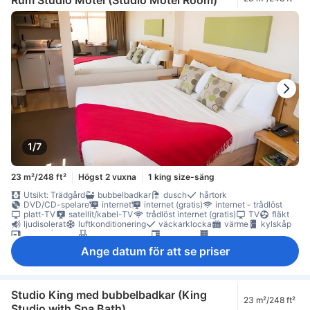
1/7
23 m²/248 ft²
Högst 2 vuxna
1 king size-säng
Utsikt: Trädgård
bubbelbadkar
dusch
hårtork
DVD/CD-spelare
internet
internet (gratis)
internet - trådlöst
platt-TV
satellit/kabel-TV
trådlöst internet (gratis)
TV
fläkt
ljudisolerat
luftkonditionering
väckarklocka
värme
kylskåp
mikrovågsugn
balkong/terrass
skrivbord
garderob
möjlighet att stryka kläder
Rökpolicy - rökfria rum tillgängliga
Ange datum för att se priser
Studio King med bubbelbadkar (King
23 m²/248 ft²
Studio with Spa Bath)