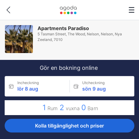
Apartments Paradiso
5 Tasman Street, The Wood, Nelson, Nelson, Nya
Zeeland, 7010
Gör en bokning online
Incheckning
Utcheckning
lör 8 aug
sön 9 aug
1
2
0
Rum
vuxna
Barn
Kolla tillgänglighet och priser