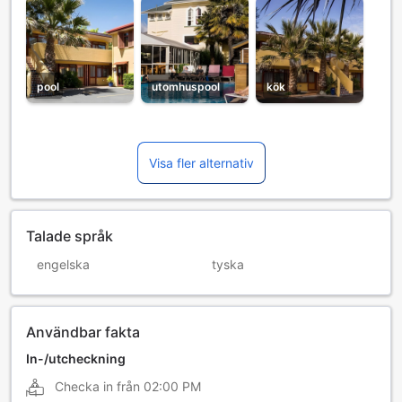
pool
utomhuspool
kök
Visa fler alternativ
Talade språk
engelska
tyska
Användbar fakta
In-/utcheckning
Checka in från
02:00 PM