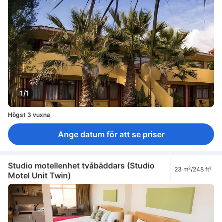
1/1
Högst 3 vuxna
Ange datum för att se priser
Studio motellenhet tvåbäddars (Studio
23 m²/248 ft²
Motel Unit Twin)