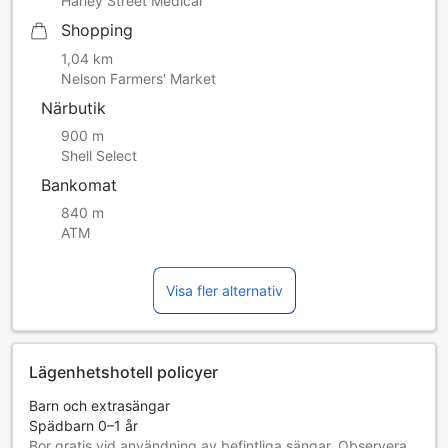
Harley Street Medical
Shopping
1,04 km
Nelson Farmers' Market
Närbutik
900 m
Shell Select
Bankomat
840 m
ATM
Visa fler alternativ
Lägenhetshotell policyer
Barn och extrasängar
Spädbarn 0–1 år
Bor gratis vid användning av befintliga sängar. Observera