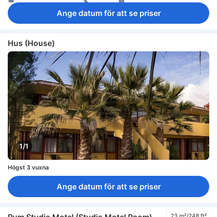
separat matsalsutrymme
sittmöbler
garderob
möjlighet att stryka kläder
Ange datum för att se priser
Hus (House)
1/1
Högst 3 vuxna
Ange datum för att se priser
Rum Studio Motel (Studio Motel Room)
23 m²/248 ft²