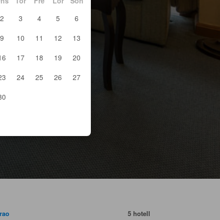
ns
Tor
Fre
Lör
Sön
2
3
4
5
6
9
10
11
12
13
16
17
18
19
20
23
24
25
26
27
30
rao
5 hotell