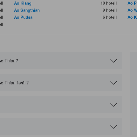
ll
Ao Klang
10 hotell
Ao P
ll
Ao Sangthian
9 hotell
Ao W
ll
Ao Pudsa
6 hotell
Ao K
ll
i Ao Thian?
 Ao Thian ikväll?