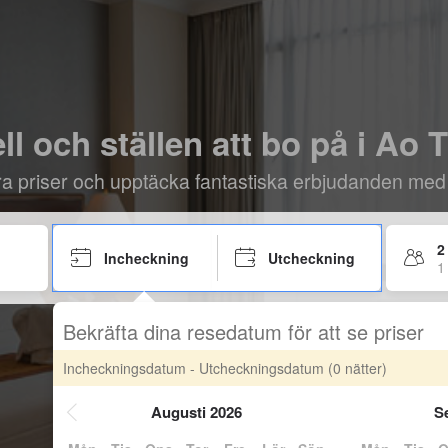
ll och ställen att bo på i Ao 
öra priser och upptäcka fantastiska erbjudanden med
2
Incheckning
Utcheckning
1
Bekräfta dina resedatum för att se priser
Incheckningsdatum - Utcheckningsdatum
(0 nätter)
Augusti 2026
S