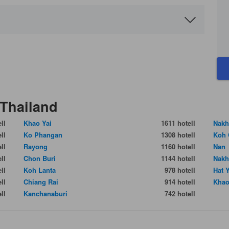
?
 Thailand
ll
Khao Yai
1611 hotell
Nakh
ll
Ko Phangan
1308 hotell
Koh 
ll
Rayong
1160 hotell
Nan
ll
Chon Buri
1144 hotell
Nakh
ll
Koh Lanta
978 hotell
Hat 
ll
Chiang Rai
914 hotell
Khao
ll
Kanchanaburi
742 hotell