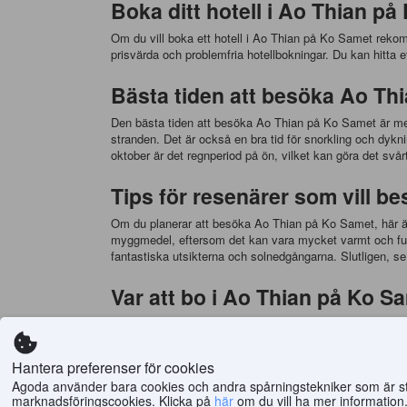
Boka ditt hotell i Ao Thian 
Om du vill boka ett hotell i Ao Thian på Ko Samet reko
prisvärda och problemfria hotellbokningar. Du kan hitta et
Bästa tiden att besöka Ao Th
Den bästa tiden att besöka Ao Thian på Ko Samet är mellan
stranden. Det är också en bra tid för snorkling och dykni
oktober är det regnperiod på ön, vilket kan göra det svårt
Tips för resenärer som vill 
Om du planerar att besöka Ao Thian på Ko Samet, här är
myggmedel, eftersom det kan vara mycket varmt och fukti
fantastiska utsikterna och solnedgångarna. Slutligen, se ti
Var att bo i Ao Thian på Ko Sa
Det finns flera boendealternativ i Ao Thian på Ko Sam
boendealternativ för budgetresenärer. Jellyfish Bungalo
stranden och erbjuder fantastisk utsikt över havet.
Hantera preferenser för cookies
Agoda använder bara cookies och andra spårningstekniker som är strik
Mat och dryck i Ao Thian på K
marknadsföringscookies. Klicka på
här
om du vill ha mer information