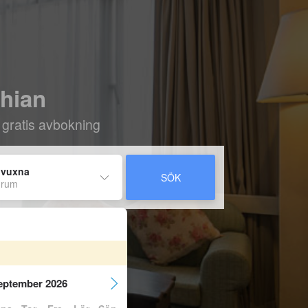
Thian
 gratis avbokning
 vuxna
SÖK
 rum
eptember 2026