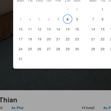
Mån
Tis
Ons
Tor
Fre
Lör
Sön
Mån
Tis
O
1
2
1
3
4
5
6
7
8
9
7
8
10
11
12
13
14
15
16
14
15
17
18
19
20
21
22
23
21
22
24
25
26
27
28
29
30
28
29
31
 Thian
ll
Ao Phai
14 hotell
Ao P