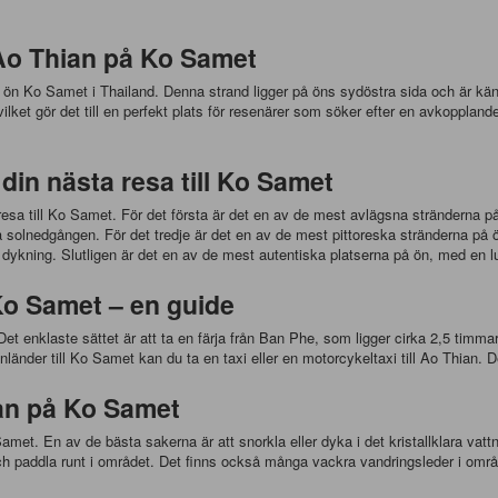
Ao Thian på Ko Samet
ön Ko Samet i Thailand. Denna strand ligger på öns sydöstra sida och är känd 
lket gör det till en perfekt plats för resenärer som söker efter en avkopplan
din nästa resa till Ko Samet
a till Ko Samet. För det första är det en av de mest avlägsna stränderna på ön
på solnedgången. För det tredje är det en av de mest pittoreska stränderna på ö
ch dykning. Slutligen är det en av de mest autentiska platserna på ön, med en
 Ko Samet – en guide
 Det enklaste sättet är att ta en färja från Ban Phe, som ligger cirka 2,5 timm
nländer till Ko Samet kan du ta en taxi eller en motorcykeltaxi till Ao Thian. 
ian på Ko Samet
met. En av de bästa sakerna är att snorkla eller dyka i det kristallklara vattn
och paddla runt i området. Det finns också många vackra vandringsleder i områ