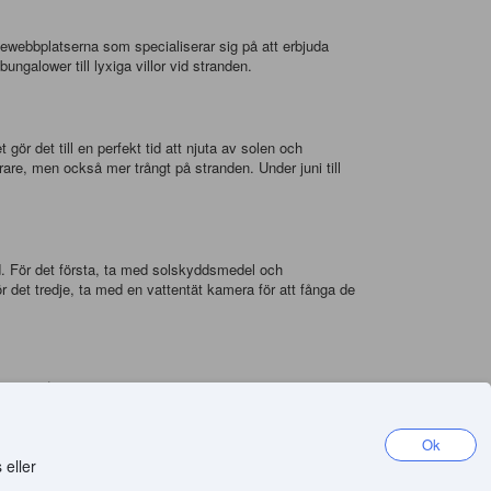
webbplatserna som specialiserar sig på att erbjuda
ungalower till lyxiga villor vid stranden.
ör det till en perfekt tid att njuta av solen och
rrare, men också mer trångt på stranden. Under juni till
. För det första, ta med solskyddsmedel och
 det tredje, ta med en vattentät kamera för att fånga de
 เกาะเสม็ด, som erbjuder enkel och bekväm
lternativ. Båda dessa alternativ är belägna precis vid
Ok
 eller