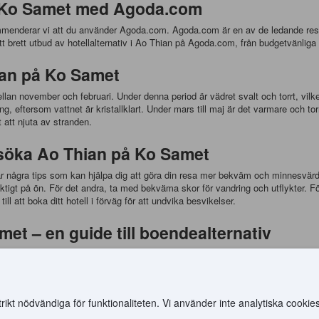
på Ko Samet med Agoda.com
mmenderar vi att du använder Agoda.com. Agoda.com är en av de ledande rese
t brett utbud av hotellalternativ i Ao Thian på Agoda.com, från budgetvänliga b
ian på Ko Samet
 november och februari. Under denna period är vädret svalt och torrt, vilket g
ng, eftersom vattnet är kristallklart. Under mars till maj är det varmare och to
 att njuta av stranden.
besöka Ao Thian på Ko Samet
 några tips som kan hjälpa dig att göra din resa mer bekväm och minnesvärd
gt på ön. För det andra, ta med bekväma skor för vandring och utflykter. För
ll att boka ditt hotell i förväg för att undvika besvikelser.
met – en guide till boendealternativ
et. En av de mest populära är Apache Loongdum Koh Samed อาปาเช่ อ่าวลุงดำ
w är en annan populär boendealternativ som erbjuder en mer avancerad boendea
t nödvändiga för funktionaliteten. Vi använder inte analytiska cookies
o Samet – en kulinarisk guide
.