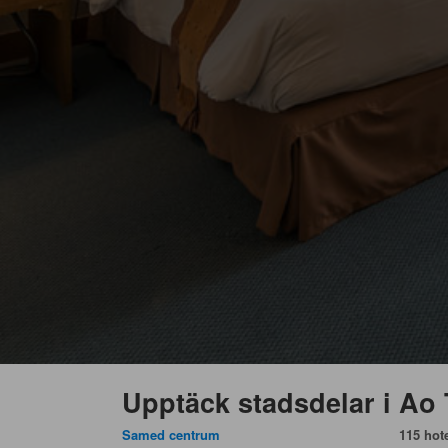
Upptäck stadsdelar i Ao
Samed centrum
115 hote