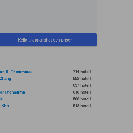
Kolla tillgänglighet och priser
on Si Thammarat
714 hotell
Chang
662 hotell
637 hotell
onratchasima
610 hotell
Yai
566 hotell
 Kho
513 hotell