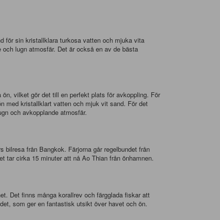
för sin kristallklara turkosa vatten och mjuka vita
de och lugn atmosfär. Det är också en av de bästa
, vilket gör det till en perfekt plats för avkoppling. För
n med kristallklart vatten och mjuk vit sand. För det
 lugn och avkopplande atmosfär.
ars bilresa från Bangkok. Färjorna går regelbundet från
Det tar cirka 15 minuter att nå Ao Thian från önhamnen.
et. Det finns många korallrev och färgglada fiskar att
det, som ger en fantastisk utsikt över havet och ön.