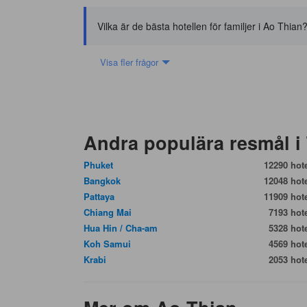
Vilka är de bästa hotellen för familjer i Ao Thian
Visa fler frågor
Andra populära resmål i
Phuket
12290 hote
Bangkok
12048 hote
Pattaya
11909 hote
Chiang Mai
7193 hote
Hua Hin / Cha-am
5328 hote
Koh Samui
4569 hote
Krabi
2053 hote