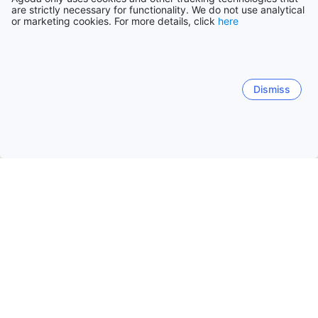
are strictly necessary for functionality. We do not use analytical
or marketing cookies. For more details, click
here
Dismiss
Hem
Boenden Thailand
Boenden Rayong
Boenden Koh Sam
Samed centrum
Sai Kaew Beach
Ao Wongduan
Ao
Karang Bay
Ao Kiu Na Nok
Laem Kut
Populära resedatum