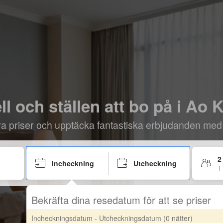
ll och ställen att bo på i Ao 
öra priser och upptäcka fantastiska erbjudanden med
2
Incheckning
Utcheckning
1
Bekräfta dina resedatum för att se priser
Incheckningsdatum - Utcheckningsdatum
(0 nätter)