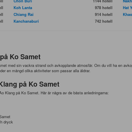
ll
Chon Buri
1144 hotell
Nakh
ll
Koh Lanta
978 hotell
Hat 
ll
Chiang Rai
914 hotell
Khao
ll
Kanchanaburi
742 hotell
 på Ko Samet
amet med sin vackra strand och avkopplande atmosfär. Om du vill ha en avk
der en mängd olika aktiviteter som passar alla åldrar.
 Klang på Ko Samet
a Ao Klang på Ko Samet. Här är några av de bästa anledningarna:
 Samet
ch dryck