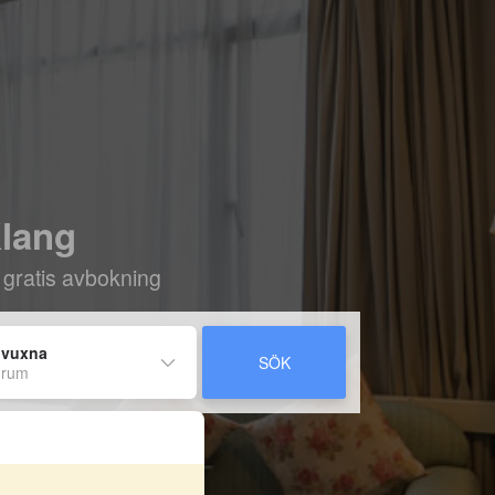
Klang
 gratis avbokning
 vuxna
SÖK
 rum