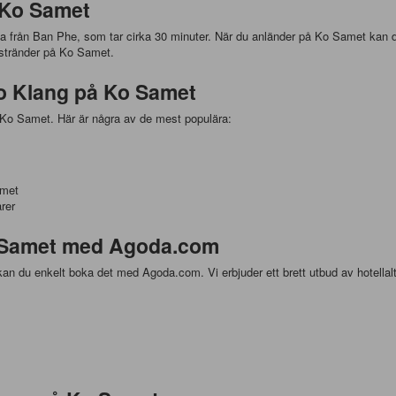
å Ko Samet
rja från Ban Phe, som tar cirka 30 minuter. När du anländer på Ko Samet kan du 
e stränder på Ko Samet.
 Ao Klang på Ko Samet
på Ko Samet. Här är några av de mest populära:
amet
rer
o Samet med Agoda.com
kan du enkelt boka det med Agoda.com. Vi erbjuder ett brett utbud av hotellal