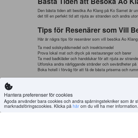
Bästa Tiden att Besöka Ao K
Den bästa tiden att besöka Ao Klang på Ko Samet är und
det till en perfekt tid att njuta av stranden och andra uto
Tips för Resenärer som Vill 
Här är några tips för resenärer som vill besöka Ao Kla
Ta med solskyddsmedel och insektsmedel
Prova lokal mat och dryck på restauranger och barer
Ta med badkläder och handdukar för att njuta av strand
Utforska andra närliggande stränder och sevärdheter p
Boka hotell i förväg för att få de bästa priserna och ru
Boenden att Övernatta på i A
Det finns många bra boenden att övernatta på i Ao Klan
Hantera preferenser för cookies
Agoda använder bara cookies och andra spårningstekniker som är strik
Bar and Bed Resort - ett modernt och bekvämt hotell me
marknadsföringscookies. Klicka på
här
om du vill ha mer information
Baan Ploy Sea (SHA Plus+) - en charmig resort med vac
Baan Pra Kai Kaew Resort - ett avkopplande och natursk
Bar and Bed - ett enkelt men bekvämt hotell med bra läg
Matupplevelser att Prova i A