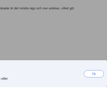
nader är det mindre regn och mer solsken, vilket gör
Ok
 eller