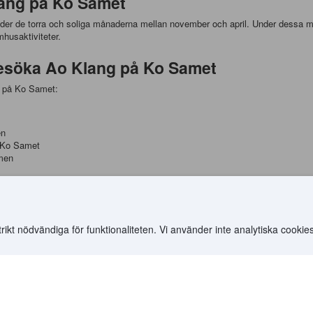
lang på Ko Samet
er de torra och soliga månaderna mellan november och april. Under dessa må
mhusaktiviteter.
Besöka Ao Klang på Ko Samet
ng på Ko Samet:
en
å Ko Samet
mmen
o Klang på Ko Samet
g på Ko Samet. Här är några av de mest populära:
t nödvändiga för funktionaliteten. Vi använder inte analytiska cookies
d utmärkt läge vid stranden
.
kra trädgårdar och utmärkt service
önt hotell med en stor pool och vacker utsikt
e och rimliga priser
o Klang på Ko Samet