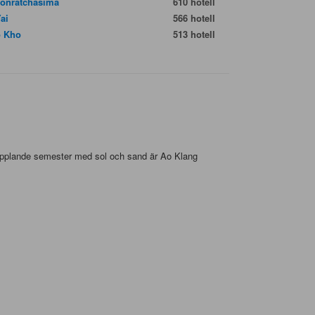
onratchasima
610 hotell
Yai
566 hotell
 Kho
513 hotell
opplande semester med sol och sand är Ao Klang