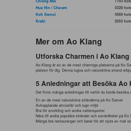
Chiang Mai
7193 hote
Hua Hin / Cha-am
5328 hote
Koh Samui
4569 hote
Krabi
2053 hote
Mer om Ao Klang
Utforska Charmen i Ao Klang
Ao Klang är en av de mest charmiga platserna på Ko S
platsen för dig. Denna lugna och natursköna strand erbju
5 Anledningar att Besöka Ao
Det finns många anledningar till varför du borde besök
En av de mest natursköna stränderna på Ko Samet
Avkopplande atmosfär och lugn miljö
Bra för snorkling och andra vattensporter
Nära till andra populära stränder och sevärdheter på Ko
Många bra restauranger och barer för att njuta av mat o