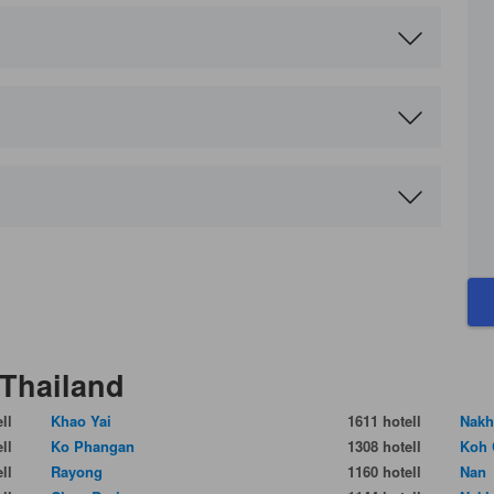
?
 Thailand
ll
Khao Yai
1611 hotell
Nakh
ll
Ko Phangan
1308 hotell
Koh 
ll
Rayong
1160 hotell
Nan