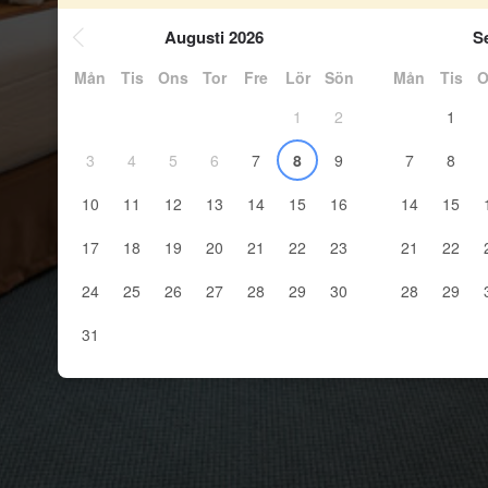
Augusti 2026
S
Mån
Tis
Ons
Tor
Fre
Lör
Sön
Mån
Tis
O
1
2
1
3
4
5
6
7
8
9
7
8
10
11
12
13
14
15
16
14
15
17
18
19
20
21
22
23
21
22
24
25
26
27
28
29
30
28
29
31