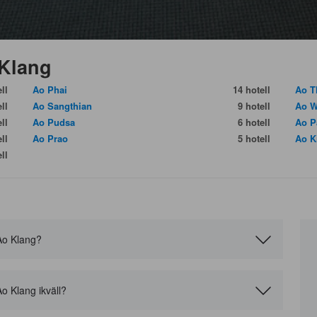
 Klang
ll
Ao Phai
14 hotell
Ao T
ll
Ao Sangthian
9 hotell
Ao W
ll
Ao Pudsa
6 hotell
Ao P
ll
Ao Prao
5 hotell
Ao K
ll
i Ao Klang?
 Ao Klang ikväll?