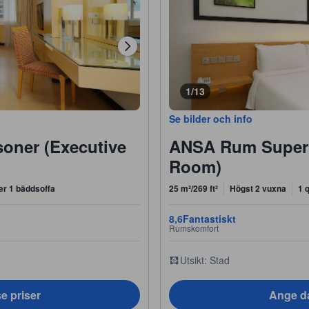
1/13
Se bilder och info
soner (Executive
ANSA Rum Superi
Room)
ler 1 bäddsoffa
25 m²/269 ft²
Högst 2 vuxna
1 
8,6
Fantastiskt
Rumskomfort
Utsikt: Stad
e priser
Ange da