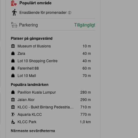
Populärt område
Enastående för promenader
Parkering
Tillgängligt
Platser på gångavstånd
Museum of Illusions
10 m
Zara
40 m
Lot 10 Shopping Centre
40 m
Farenheit 88
60 m
Lot 10 Mall
70 m
Populära landmärken
Pavilion Kuala Lumpur
280 m
Jalan Alor
290 m
KLCC - Bukit Bintang Pedestrian Walkway
710 m
Aquaria KLCC
770 m
KLCC Park
1,0 km
Närmaste sevärdheterna