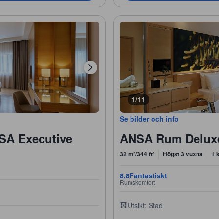
1/11
Se bilder och info
SA Executive
ANSA Rum Delux
32 m²/344 ft²
Högst 3 vuxna
1 
8,8
Fantastiskt
Rumskomfort
Utsikt: Stad