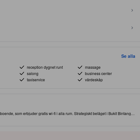
Se alla
reception dygnet runt
massage
salong
business center
taxiservice
värdeskåp
 boende, som erbjuder gratis wi-fi i alla rum. Strategiskt beläget i Bukit Bintang,
 och sevärdheter. Det här 4.0-stjärniga boendet erbjuder massage för att göra din