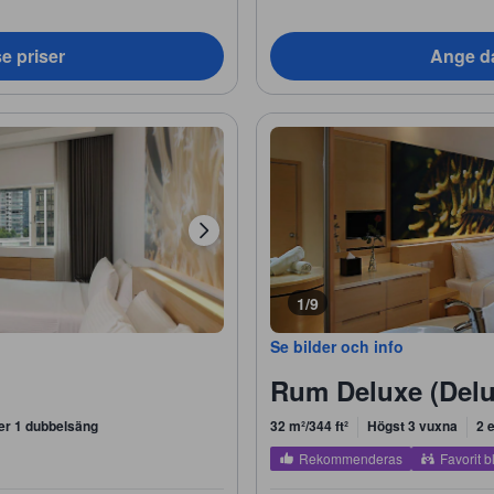
e priser
Ange da
1/9
Se bilder och info
Rum Deluxe (Delu
ler 1 dubbelsäng
32 m²/344 ft²
Högst 3 vuxna
2 
Rekommenderas
Favorit b