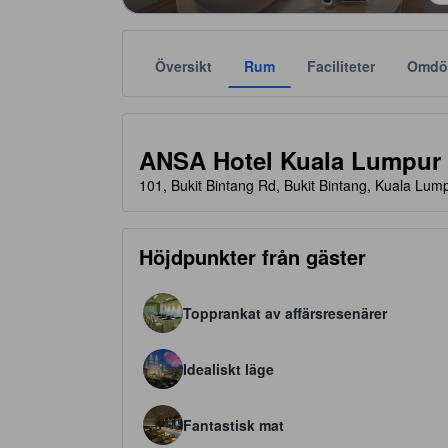
Översikt
Rum
Faciliteter
Omdö
Stjärnklassificeringar tillhandahålls av boendena och
tooltip
4 av 5 stjärnor
ANSA Hotel Kuala Lumpur
101, Bukit Bintang Rd, Bukit Bintang, Kuala Lum
Höjdpunkter från gäster
Topprankat av affärsresenärer
Idealiskt läge
Fantastisk mat