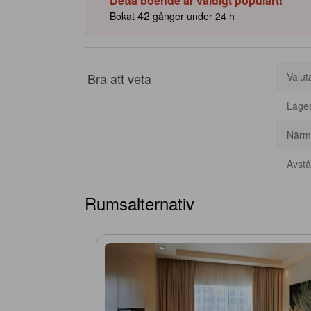
Detta boende är väldigt populärt!
42
Bokat
gånger under 24 h
Bra att veta
Valut
Läge
Närma
Avstån
Rumsalternativ