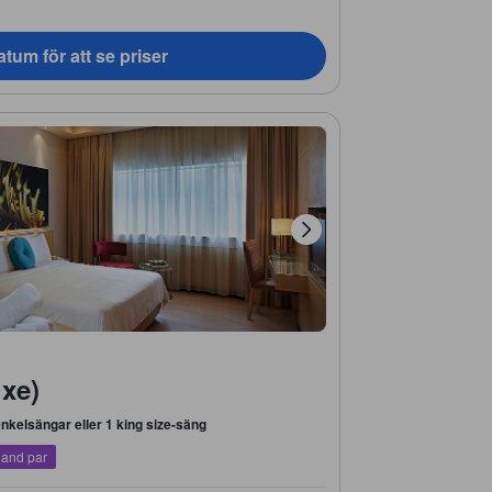
tum för att se priser
xe)
enkelsängar eller 1 king size-säng
land par