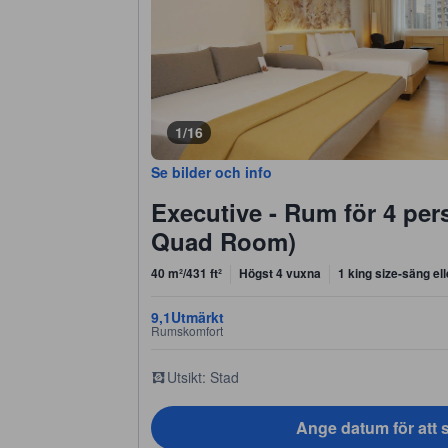
1/16
Se bilder och info
Executive - Rum för 4 per
Quad Room)
40 m²/431 ft²
Högst 4 vuxna
1 king size-säng el
9,1
Utmärkt
Rumskomfort
Utsikt: Stad
Ange datum för att s