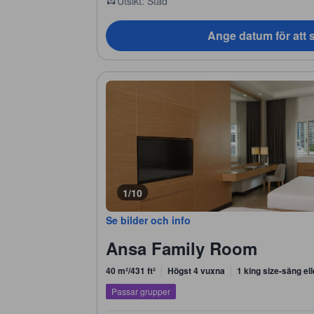
Utsikt: Stad
Ange datum för att s
1/10
Se bilder och info
Ansa Family Room
40 m²/431 ft²
Högst 4 vuxna
1 king size-säng el
Passar grupper