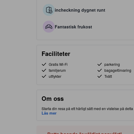
incheckning dygnet runt
Fantastisk frukost
Faciliteter
Gratis Wi-Fi
parkering
familjerum
bagageförvaring
utflykter
Tvätt
Om oss
Starta din resa på ett härligt sätt med en vistelse på detta
vilket ger dig tillgång och närhet till lokala attraktioner
Läs mer
vistelse mer exklusiv och minnesvärd.