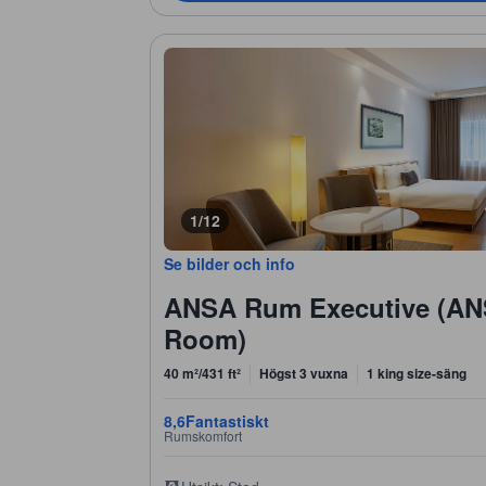
1/12
Se bilder och info
ANSA Rum Executive (AN
Room)
40 m²/431 ft²
Högst 3 vuxna
1 king size-säng
8,6
Fantastiskt
Rumskomfort