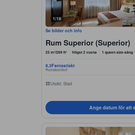
1/18
Se bilder och info
Rum Superior (Superior)
25 m²/269 ft²
Högst 2 vuxna
1 queen size-säng
8,3
Fantastiskt
Rumskomfort
Utsikt: Stad
Ange datum för att s