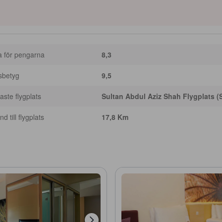
a för pengarna
8,3
sbetyg
9,5
ste flygplats
Sultan Abdul Aziz Shah Flygplats (
d till flygplats
17,8 Km