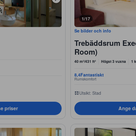
1/17
Se bilder och info
Trebäddsrum Exec
Room)
40 m²/431 ft²
Högst 3 vuxna
1 
8,4
Fantastiskt
Rumskomfort
Utsikt: Stad
e priser
Ange da