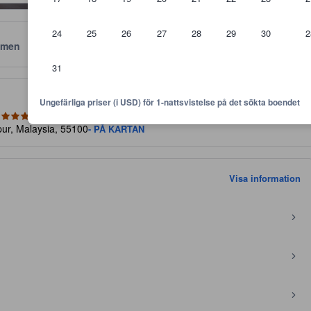
24
25
26
27
28
29
30
2
men
Läge
Policyer
31
 är riktlinjer för vilken nivå av komfort, faciliteter samt bekvämlighete
Ungefärliga priser (i USD) för 1-nattsvistelse på det sökta boendet
pur, Malaysia, 55100
- PÅ KARTAN
Visa information