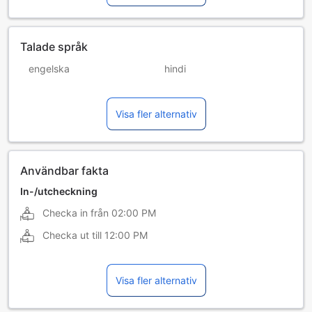
Talade språk
engelska
hindi
kinesiska (mandarin)
ryska
Visa fler alternativ
thailändska
Användbar fakta
In-/utcheckning
Checka in från
02:00 PM
Checka ut till
12:00 PM
Visa fler alternativ