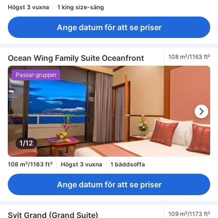
Högst 3 vuxna
1 king size-säng
Ange datum för att se priser
Ocean Wing Family Suite Oceanfront
108 m²/1163 ft²
Passar grupper
1/12
108 m²/1163 ft²
Högst 3 vuxna
1 bäddsoffa
Ange datum för att se priser
Svit Grand (Grand Suite)
109 m²/1173 ft²