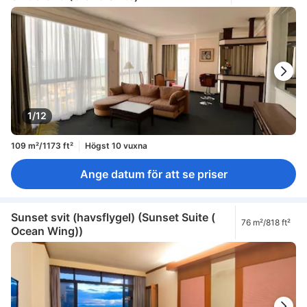
1/12
109 m²/1173 ft²
Högst 10 vuxna
Ange datum för att se priser
Sunset svit (havsflygel) (Sunset Suite (
76 m²/818 ft²
Ocean Wing))