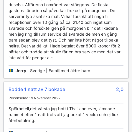
perfekta platsen för både avkoppling och nöje.
duscha. Affärerna i området var stängdas. De flesta
gästerna är asien så påverkar frukost på morgonen. De
Sportanläggningar på Ambassador City Jomtien Pattaya
serverar typ asiatiska mat. Vi har försökt att ringa till
- Ocean Wing
receptionen över 10 gång på ca. 21.40 och inget som
svarade och försökte igen på morgonen blir det likadana
Ambassador City Jomtien Pattaya - Ocean Wing erbjuder
men jag ring till rum service då svarade de men en gång
en imponerande uppsättning sportanläggningar som
bara sedan blev det tyst. Och har inte hört något tillbaka
tillfredsställer både aktiva resenärer och de som vill koppla
hellre. Det var dåligt. Hade betalat över 8000 kronor för 2
av vid havet. Hotellets fitnesscenter, som är gratis för
nätter och trodde att skulle får en bra service men det var
gäster, ger dig möjlighet att hålla dig i form med moderna
inte värt för pengar alls.
träningsmaskiner och ett brett utbud av fria vikter. För dem
som söker en mer intensiv träning finns det även ett
Jerry
|
Sverige | Familj med äldre barn
fitnesscenter med ytterligare avgift, perfekt för att
maximera din träningsupplevelse under vistelsen.
För tennisälskare finns det flera tennisbanor där du kan
Bodde 1 natt av 7 bokade
2,0
utmana vänner eller delta i organiserade matcher.
Squashbanorna erbjuder en snabb och intensiv
Recenserad 19 November 2022
sportupplevelse, medan badmintonbanan ger en rolig och
social atmosfär för spelare i alla åldrar. Efter en aktiv dag
Spökhotell,det värsta jag bott i Thailland ever, lämnade
kan du svalka dig i den stora utomhuspoolen eller njuta av
rummet efter 1 natt trots att jag bokat 1 vecka och ej fick
den privata stranden, där du kan koppla av med en drink
återbetalning.
från poolbaren. Dessutom finns det bordtennis för dem som
vill ha lite extra kul och tävlingar med familj och vänner.