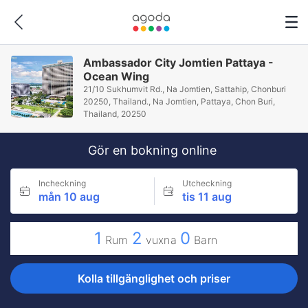
Ambassador City Jomtien Pattaya -
Ocean Wing
21/10 Sukhumvit Rd., Na Jomtien, Sattahip, Chonburi
20250, Thailand., Na Jomtien, Pattaya, Chon Buri,
Thailand, 20250
Gör en bokning online
Incheckning
Utcheckning
mån 10 aug
tis 11 aug
1
2
0
Rum
vuxna
Barn
Kolla tillgänglighet och priser