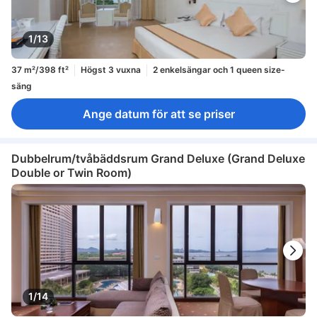
1/13
37 m²/398 ft²
Högst 3 vuxna
2 enkelsängar och 1 queen size-
säng
Ange datum för att se priser
Dubbelrum/tvåbäddsrum Grand Deluxe (Grand Deluxe
Double or Twin Room)
1/14