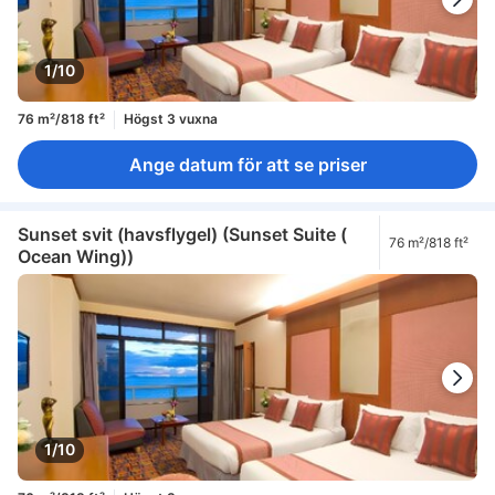
1/10
76 m²/818 ft²
Högst 3 vuxna
Ange datum för att se priser
Sunset svit (havsflygel) (Sunset Suite (
76 m²/818 ft²
Ocean Wing))
1/10