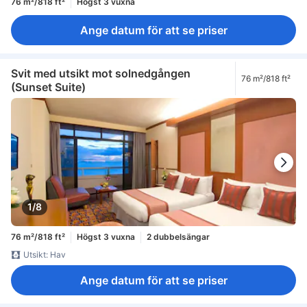
76 m²/818 ft²
Högst 3 vuxna
Ange datum för att se priser
Svit med utsikt mot solnedgången
76 m²/818 ft²
(Sunset Suite)
1/8
76 m²/818 ft²
Högst 3 vuxna
2 dubbelsängar
Utsikt: Hav
Ange datum för att se priser