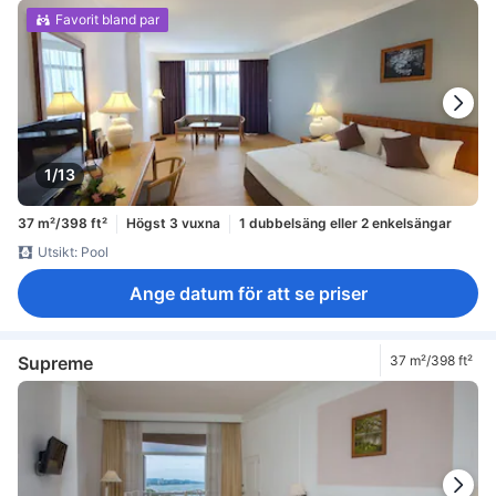
Favorit bland par
1/13
37 m²/398 ft²
Högst 3 vuxna
1 dubbelsäng eller 2 enkelsängar
Utsikt: Pool
Ange datum för att se priser
Supreme
37 m²/398 ft²