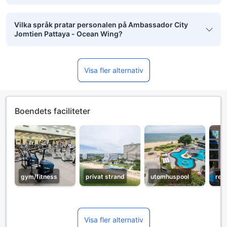
Vilka språk pratar personalen på Ambassador City
Jomtien Pattaya - Ocean Wing?
Visa fler alternativ
Boendets faciliteter
gym/fitness
privat strand
utomhuspool
res
Visa fler alternativ