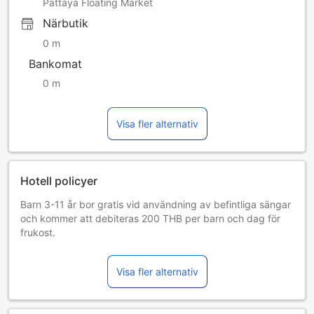
Pattaya Floating Market
Närbutik
0 m
Bankomat
0 m
Visa fler alternativ
Hotell policyer
Barn 3-11 år bor gratis vid användning av befintliga sängar
och kommer att debiteras 200 THB per barn och dag för
frukost.
Barn och extrasängar
Spädbarn 0–2 år
Visa fler alternativ
Bor gratis vid användning av befintliga sängar. Observera
att om du behöver en barnsäng kan det tillkomma en extra
kostnad. Barnsäng erbjuds i mån av tillgång.