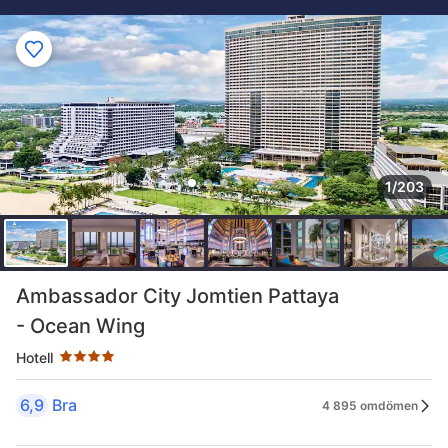
1/203
Stjärnklassificering: 4 stjärnor
Ambassador City Jomtien Pattaya
- Ocean Wing
Hotell
6,9
Bra
4 895 omdömen