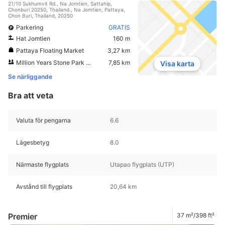
21/10 Sukhumvit Rd., Na Jomtien, Sattahip,
Chonburi 20250, Thailand., Na Jomtien, Pattaya,
Chon Buri, Thailand, 20250
Parkering
GRATIS
Hat Jomtien
160 m
Pattaya Floating Market
3,27 km
Million Years Stone Park & Pattaya Crocodile Farm
7,85 km
Visa karta
Se närliggande
Bra att veta
Valuta för pengarna
6.6
Lägesbetyg
8.0
Närmaste flygplats
Utapao flygplats (UTP)
Avstånd till flygplats
20,64 km
Premier
37 m²/398 ft²