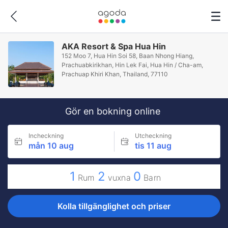
AKA Resort & Spa Hua Hin
152 Moo 7, Hua Hin Soi 58, Baan Nhong Hiang,
Prachuabkirikhan, Hin Lek Fai, Hua Hin / Cha-am,
Prachuap Khiri Khan, Thailand, 77110
Gör en bokning online
Incheckning
Utcheckning
mån 10 aug
tis 11 aug
1
2
0
Rum
vuxna
Barn
Kolla tillgänglighet och priser