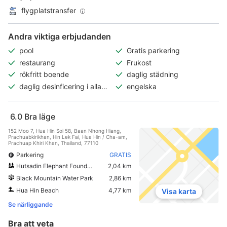
flygplatstransfer
Andra viktiga erbjudanden
pool
Gratis parkering
restaurang
Frukost
rökfritt boende
daglig städning
daglig desinficering i alla
engelska
rum
6.0
Bra läge
152 Moo 7, Hua Hin Soi 58, Baan Nhong Hiang,
Prachuabkirikhan, Hin Lek Fai, Hua Hin / Cha-am,
Prachuap Khiri Khan, Thailand, 77110
Parkering
GRATIS
Hutsadin Elephant Foundation
2,04 km
Black Mountain Water Park
2,86 km
Hua Hin Beach
4,77 km
Visa karta
Se närliggande
Bra att veta