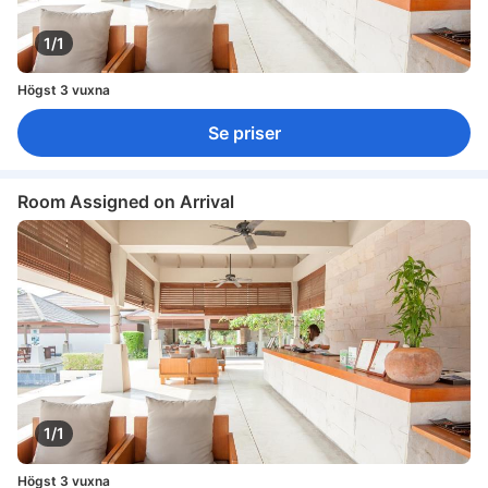
1/1
Högst 3 vuxna
Se priser
Room Assigned on Arrival
1/1
Högst 3 vuxna