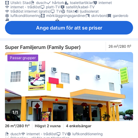
Utsikt: Stad
dusch
hårtork
toalettartiklar
internet
internet - trådlöst
platt-TV
satellit/kabel-TV
trådlöst internet (gratis)
TV
fläkt
ljudisolerat
luftkonditionering
mörkläggningsgardiner
skrivbord
garderob
möjlighet att stryka kläder
torktumlare
Rökpolicy - rökfria rum tillgängliga
Ange datum för att se priser
Super Familjerum (Family Super)
26 m²/280 ft²
Passar grupper
1/1
26 m²/280 ft²
Högst 2 vuxna
4 enkelsängar
dusch
internet - trådlöst
TV
luftkonditionering