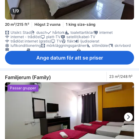
1/9
20 m²/215 ft²
Högst 2 vuxna
1 king size-säng
Utsikt: Stad
dusch
hårtork
toalettartiklar
internet
internet - trådlöst
platt-TV
satellit/kabel-TV
trådlöst internet (gratis)
TV
fläkt
ljudisolerat
luftkonditionering
mörkläggningsgardiner
sittmöbler
skrivbord
garderob
möjlighet att stryka kläder
torktumlare
Rökpolicy - rökfria rum tillgängliga
Ange datum för att se priser
Familjerum (Family)
23 m²/248 ft²
Passar grupper