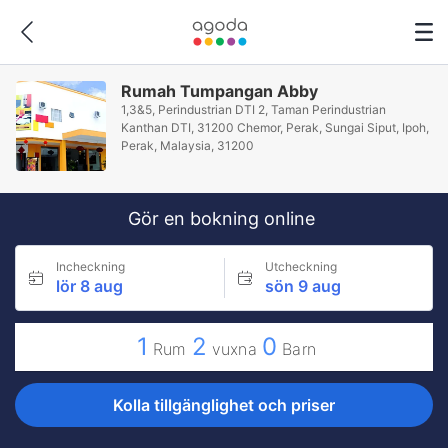
Rumah Tumpangan Abby
1,3&5, Perindustrian DTI 2, Taman Perindustrian
Kanthan DTI, 31200 Chemor, Perak, Sungai Siput, Ipoh,
Perak, Malaysia, 31200
Gör en bokning online
Incheckning
Utcheckning
lör 8 aug
sön 9 aug
1
2
0
Rum
vuxna
Barn
Kolla tillgänglighet och priser