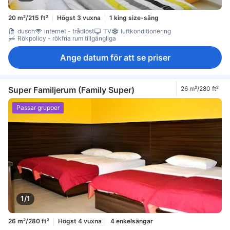
20 m²/215 ft²
Högst 3 vuxna
1 king size-säng
dusch
internet - trådlöst
TV
luftkonditionering
Rökpolicy - rökfria rum tillgängliga
Ange datum för att se priser
Super Familjerum (Family Super)
26 m²/280 ft²
Passar grupper
1/1
26 m²/280 ft²
Högst 4 vuxna
4 enkelsängar