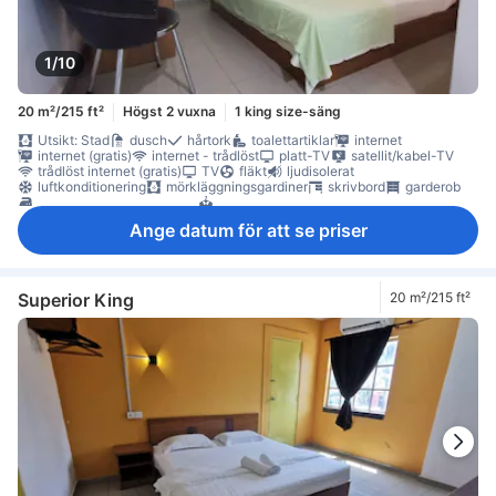
1/10
20 m²/215 ft²
Högst 2 vuxna
1 king size-säng
Utsikt: Stad
dusch
hårtork
toalettartiklar
internet
internet (gratis)
internet - trådlöst
platt-TV
satellit/kabel-TV
trådlöst internet (gratis)
TV
fläkt
ljudisolerat
luftkonditionering
mörkläggningsgardiner
skrivbord
garderob
möjlighet att stryka kläder
torktumlare
Rökpolicy - rökfria rum tillgängliga
Ange datum för att se priser
Superior King
20 m²/215 ft²