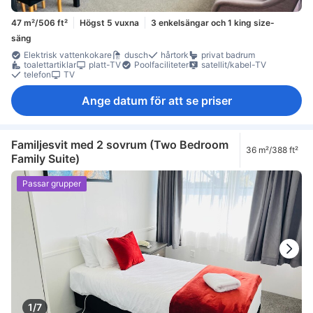
47 m²/506 ft²
Högst 5 vuxna
3 enkelsängar och 1 king size-
säng
Elektrisk vattenkokare
dusch
hårtork
privat badrum
toalettartiklar
platt-TV
Poolfaciliteter
satellit/kabel-TV
telefon
TV
Ange datum för att se priser
Familjesvit med 2 sovrum (Two Bedroom
36 m²/388 ft²
Family Suite)
Passar grupper
1/7