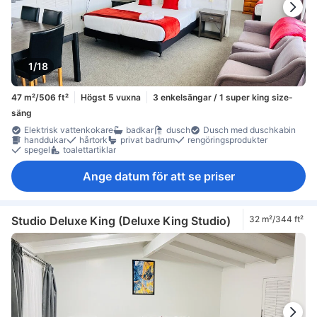
1/18
47 m²/506 ft²
Högst 5 vuxna
3 enkelsängar / 1 super king size-
säng
Elektrisk vattenkokare
badkar
dusch
Dusch med duschkabin
handdukar
hårtork
privat badrum
rengöringsprodukter
spegel
toalettartiklar
Ange datum för att se priser
Studio Deluxe King (Deluxe King Studio)
32 m²/344 ft²