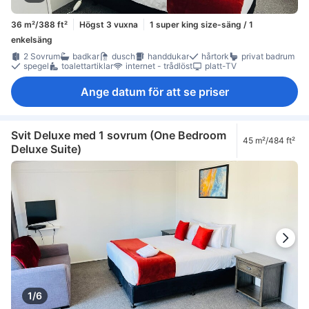
36 m²/388 ft²
Högst 3 vuxna
1 super king size-säng / 1
enkelsäng
2 Sovrum
badkar
dusch
handdukar
hårtork
privat badrum
spegel
toalettartiklar
internet - trådlöst
platt-TV
Ange datum för att se priser
Svit Deluxe med 1 sovrum (One Bedroom
45 m²/484 ft²
Deluxe Suite)
1/6