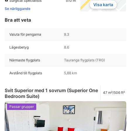
Surgical Specialists
510 m
Visa karta
Se närliggande
Bra att veta
Valuta för pengarna
8.3
Lägesbetyg
8.6
Närmaste flygplats
Tauranga flygplats (TRG)
Avstånd till flygplats
5,88 km
Svit Superior med 1 sovrum (Superior One
47 m²/506 ft²
Bedroom Suite)
Passar grupper