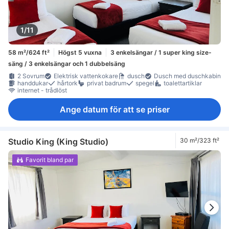
1/11
58 m²/624 ft²
Högst 5 vuxna
3 enkelsängar / 1 super king size-
säng / 3 enkelsängar och 1 dubbelsäng
2 Sovrum
Elektrisk vattenkokare
dusch
Dusch med duschkabin
handdukar
hårtork
privat badrum
spegel
toalettartiklar
internet - trådlöst
Ange datum för att se priser
Studio King (King Studio)
30 m²/323 ft²
Favorit bland par