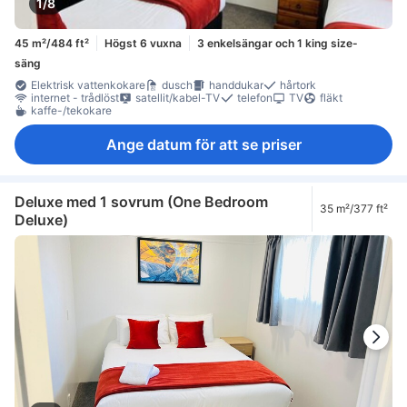
1/8
45 m²/484 ft²
Högst 6 vuxna
3 enkelsängar och 1 king size-
säng
Elektrisk vattenkokare
dusch
handdukar
hårtork
internet - trådlöst
satellit/kabel-TV
telefon
TV
fläkt
kaffe-/tekokare
Ange datum för att se priser
Deluxe med 1 sovrum (One Bedroom
35 m²/377 ft²
Deluxe)