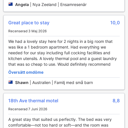
Angela
|
Nya Zeeland | Ensamresenär
Sportanläggningar på 18th Avenue Thermal Motel
På 18th Avenue Thermal Motel i Tauranga kan gästerna
Great place to stay
10,0
njuta av en fantastisk inomhuspool som erbjuder en perfekt
plats för avkoppling och träning oavsett väder. Den
Recenserad 3 Maj 2026
uppvärmda poolen är idealisk för både simning och lek,
vilket gör den till ett utmärkt val för familjer och
We had a lovely stay here for 2 nights in a big room that
sportentusiaster. Med en rymlig design och en lugn
was like a 1 bedroom apartment. Had everything we
atmosfär kan du simma några längder eller bara njuta av en
needed for our stay including full cocking facilities and
avkopplande stund i vattnet.
kitchen utensils. A lovely thermal pool and a guest laundry
Inomhuspoolen är inte bara en plats för motion, utan även
that was so cheap to use. Would definitely recommend
en social mötespunkt där du kan umgås med andra gäster.
Översätt omdöme
Oavsett om du är en erfaren simmare eller bara vill ha kul
med familjen, erbjuder denna anläggning en inbjudande
Shawn
|
Australien | Familj med små barn
och säker miljö. Efter en dag av aktiviteter kan du koppla
av vid poolkanten med en bok eller njuta av en välförtjänt
paus i den avkopplande atmosfären.
18th Ave thermal motel
8,8
Bekvämlighetsfaciliteter på 18th Avenue Thermal Motel
Recenserad 7 Juni 2026
A great stay that suited us perfectly. The bed was very
18th Avenue Thermal Motel i Tauranga erbjuder en rad
comfortable—not too hard or soft—and the room was
bekvämlighetsfaciliteter som gör din vistelse både bekväm