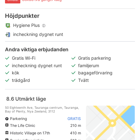
Höjdpunkter
Hygiene Plus
incheckning dygnet runt
Andra viktiga erbjudanden
Gratis Wi-Fi
Gratis parkering
incheckning dygnet runt
familjerum
kök
bagageförvaring
trädgård
Tvätt
8.6
Utmärkt läge
50 Eighteenth Ave, Tauranga centrum, Tauranga,
Bay of Plenty, Nya Zeeland, 3112
Parkering
GRATIS
The Life Clinic
210 m
Historic Village on 17th
410 m