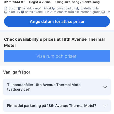
32 m²/344 ft²
Högst 4 vuxna
1 king size-säng / 1 enkelsäng
dusch
handdukar
hårtork
privat badrum
toalettartiklar
platt-TV
satellit/kabel-TV
telefon
trådlöst internet (gratis)
TV
Ange datum för att se priser
Check availability & prices at 18th Avenue Thermal
Motel
Visa rum och priser
Vanliga frågor
Tillhandahåller 18th Avenue Thermal Motel
tvättservice?
Finns det parkering på 18th Avenue Thermal Motel?