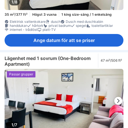
1/8
35 m²/377 ft²
Högst 3 vuxna
1 king size-säng / 1 enkelsäng
Elektrisk vattenkokare
dusch
Dusch med duschkabin
handdukar
hårtork
privat badrum
spegel
toalettartiklar
internet - trådlöst
platt-TV
Ange datum för att se priser
Lägenhet med 1 sovrum (One-Bedroom
47 m²/506 ft²
Apartment)
Passar grupper
1/7