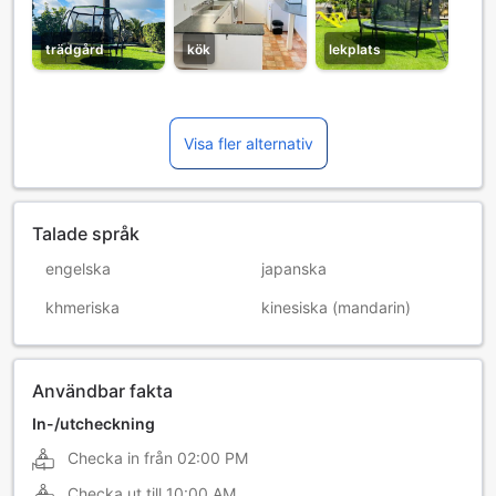
trädgård
kök
lekplats
Visa fler alternativ
Talade språk
engelska
japanska
khmeriska
kinesiska (mandarin)
Användbar fakta
In-/utcheckning
Checka in från
02:00 PM
Checka ut till
10:00 AM