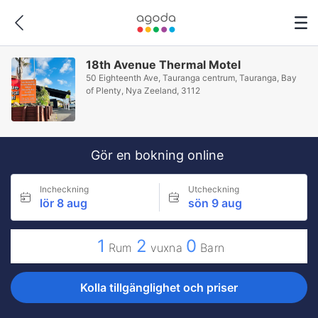
18th Avenue Thermal Motel
50 Eighteenth Ave, Tauranga centrum, Tauranga, Bay
of Plenty, Nya Zeeland, 3112
Gör en bokning online
Incheckning
Utcheckning
lör 8 aug
sön 9 aug
1
2
0
Rum
vuxna
Barn
Kolla tillgänglighet och priser