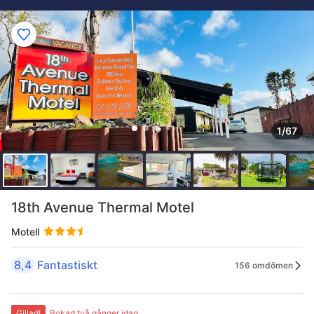
1/67
18th Avenue Thermal Motel
Motell
8,4
Fantastiskt
156 omdömen
Gillad!
Bokad två gånger idag