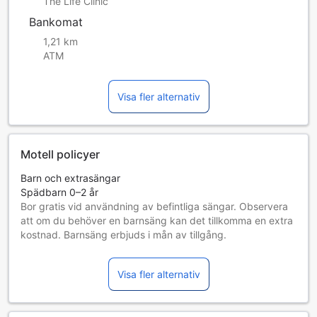
The Life Clinic
Bankomat
1,21 km
ATM
Visa fler alternativ
Motell policyer
Barn och extrasängar
Spädbarn 0–2 år
Bor gratis vid användning av befintliga sängar. Observera
att om du behöver en barnsäng kan det tillkomma en extra
kostnad. Barnsäng erbjuds i mån av tillgång.
Barn 3–3 år
Bor gratis om befintliga sängar används.
Visa fler alternativ
Gäster 4 år och äldre betraktas som vuxna
Tillgång av extrasängar beror på vilket rum du väljer. Var
god kontrollera rummets beläggning för mer information.