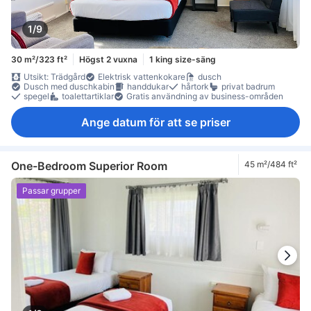
1/9
30 m²/323 ft²
Högst 2 vuxna
1 king size-säng
Utsikt: Trädgård
Elektrisk vattenkokare
dusch
Dusch med duschkabin
handdukar
hårtork
privat badrum
spegel
toalettartiklar
Gratis användning av business-områden
Ange datum för att se priser
One-Bedroom Superior Room
45 m²/484 ft²
Passar grupper