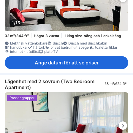
1/15
32 m²/344 ft²
Högst 3 vuxna
1 king size-säng och 1 enkelsäng
Elektrisk vattenkokare
dusch
Dusch med duschkabin
handdukar
hårtork
privat badrum
spegel
toalettartiklar
internet - trådlöst
platt-TV
Ange datum för att se priser
Lägenhet med 2 sovrum (Two Bedroom
58 m²/624 ft²
Apartment)
Passar grupper