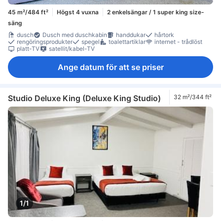
45 m²/484 ft²
Högst 4 vuxna
2 enkelsängar / 1 super king size-
säng
dusch
Dusch med duschkabin
handdukar
hårtork
rengöringsprodukter
spegel
toalettartiklar
internet - trådlöst
platt-TV
satellit/kabel-TV
Ange datum för att se priser
Studio Deluxe King (Deluxe King Studio)
32 m²/344 ft²
1/1