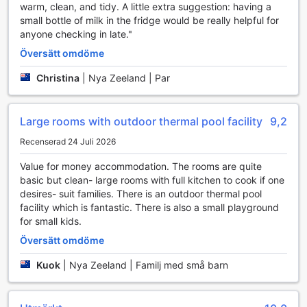
warm, clean, and tidy. A little extra suggestion: having a
och avkopplande. Med gratis Wi-Fi i alla rum kan du enkelt
small bottle of milk in the fridge would be really helpful for
hålla kontakten med vänner och familj, eller planera dina
anyone checking in late."
aktiviteter under din tid i Nya Zeeland. För dem som
föredrar att njuta av sin måltid i lugn och ro, finns det
Översätt omdöme
rumservice tillgänglig, vilket gör det möjligt att få läckra
rätter direkt till ditt rum. Om du behöver tvätta kläder
Christina
|
Nya Zeeland | Par
under din vistelse, erbjuder motellet både en tvättservice
och en självbetjäningslaundromat, vilket gör det enkelt att
fräscha upp din garderob.
Large rooms with outdoor thermal pool facility
9,2
För att ytterligare underlätta din vistelse, har 18th Avenue
Recenserad 24 Juli 2026
Thermal Motel även en bagageförvaringstjänst, så att du
kan utforska området utan att behöva bära runt på dina
Value for money accommodation. The rooms are quite
väskor. Daglig städning säkerställer att ditt rum alltid är
basic but clean- large rooms with full kitchen to cook if one
rent och välkomnande, medan en avsedd rökplats gör det
desires- suit families. There is an outdoor thermal pool
möjligt för rökare att njuta av sin hobby utan att störa
facility which is fantastic. There is also a small playground
andra gäster. Oavsett om du är här för affärer eller nöje,
for small kids.
garanterar dessa bekvämligheter en smidig och angenäm
upplevelse.
Översätt omdöme
Kuok
|
Nya Zeeland | Familj med små barn
Transportmöjligheter på 18th Avenue Thermal Motel
18th Avenue Thermal Motel erbjuder sina gäster en bekväm